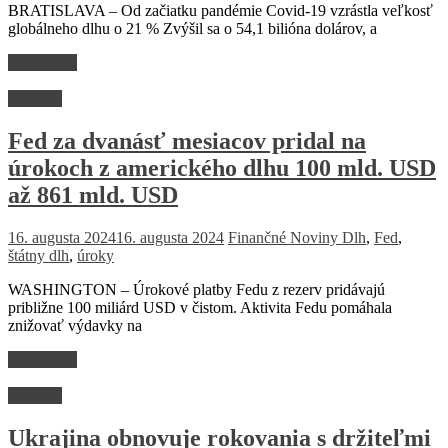
BRATISLAVA – Od začiatku pandémie Covid-19 vzrástla veľkosť
globálneho dlhu o 21 % Zvýšil sa o 54,1 bilióna dolárov, a
Read more
Financie
Fed za dvanásť mesiacov pridal na
úrokoch z amerického dlhu 100 mld. USD
až 861 mld. USD
16. augusta 2024
16. augusta 2024
Finančné Noviny
Dlh
,
Fed
,
štátny dlh
,
úroky
WASHINGTON – Úrokové platby Fedu z rezerv pridávajú
približne 100 miliárd USD v čistom. Aktivita Fedu pomáhala
znižovať výdavky na
Read more
Financie
Ukrajina obnovuje rokovania s držiteľmi