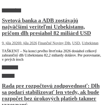
Stredná Ázia
Svetová banka a ADB zostávajú
najväčšími veriteľmi Uzbekistanu,
pričom dlh presiahol 82 miliárd USD
9. júla 2026
9. júla 2026
Finančné Noviny
Dlh
,
USD
,
Uzbekistan
TAŠKENT – Na konci prvého štvrťroka 2026 dosiahol celkový
zahraničný dlh Uzbekistanu 82,2 miliardy dolárov. Pre porovnanie,
v prvých troch
Read more
Financie
Rada pre rozpočtovú zodpovednosť: Dlh
sa podarí stabilizovať len vtedy, ak bude
rozpočet bez úrokových platieb takmer
vyrovnaný