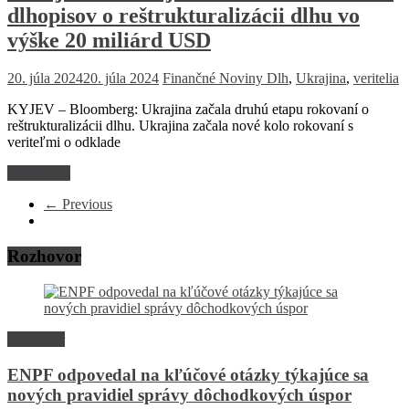
dlhopisov o reštrukturalizácii dlhu vo
výške 20 miliárd USD
20. júla 2024
20. júla 2024
Finančné Noviny
Dlh
,
Ukrajina
,
veritelia
KYJEV – Bloomberg: Ukrajina začala druhú etapu rokovaní o
reštrukturalizácii dlhu. Ukrajina začala nové kolo rokovaní s
veriteľmi o odklade
Read more
← Previous
Rozhovor
Rozhovor
ENPF odpovedal na kľúčové otázky týkajúce sa
nových pravidiel správy dôchodkových úspor