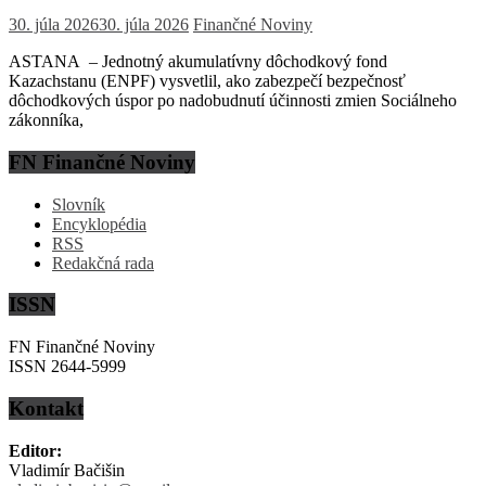
30. júla 2026
30. júla 2026
Finančné Noviny
ASTANA – Jednotný akumulatívny dôchodkový fond
Kazachstanu (ENPF) vysvetlil, ako zabezpečí bezpečnosť
dôchodkových úspor po nadobudnutí účinnosti zmien Sociálneho
zákonníka,
FN Finančné Noviny
Slovník
Encyklopédia
RSS
Redakčná rada
ISSN
FN Finančné Noviny
ISSN 2644-5999
Kontakt
Editor:
Vladimír Bačišin