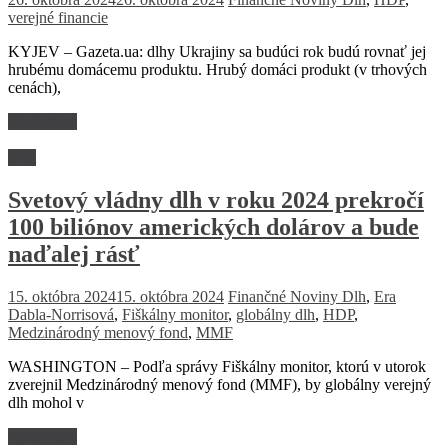
verejné financie
KYJEV – Gazeta.ua: dlhy Ukrajiny sa budúci rok budú rovnať jej
hrubému domácemu produktu. Hrubý domáci produkt (v trhových
cenách),
Read more
Svet
Svetový vládny dlh v roku 2024 prekročí
100 biliónov amerických dolárov a bude
naďalej rásť
15. októbra 2024
15. októbra 2024
Finančné Noviny
Dlh
,
Era
Dabla-Norrisová
,
Fiškálny monitor
,
globálny dlh
,
HDP
,
Medzinárodný menový fond
,
MMF
WASHINGTON – Podľa správy Fiškálny monitor, ktorú v utorok
zverejnil Medzinárodný menový fond (MMF), by globálny verejný
dlh mohol v
Read more