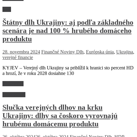
Svet
Štátny dlh Ukrajiny: aj podľa základného
scenára je nad 100 % hrubého domáceho
produktu
28. novembra 2024
Finančné Noviny
Dlh
,
Európska únia
,
Ukrajina
,
verejné financie
KYJEV – Verejný dlh Ukrajiny sa priblížil k hranici sto percent HD
a hrozí, že v roku 2028 dosiahne 130
Read more
Nezaradené
Slučka verejných dlhov na krku
Ukrajiny: dlhy sa čoskoro vyrovnajú
hrubému domácemu produktu
26. októbra 2024
26. októbra 2024
Finančné Noviny
Dlh
,
HDP
,