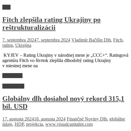
Svet
Fitch zlepšila rating Ukrajiny po
reštrukturalizácii
7. septembra 2024
7. septembra 2024
Vladimír Bačišin
Dlh
,
Fitch
,
rating
,
Ukrajina
KYJEV – Rating Ukrajiny v národnej mene je „CCC+“. Ratingová
agentúra Fitch vo štvrtok zlepšila dlhodobý rating Ukrajiny
v miestnej mene na
Read more
Nezaradené
Globálny dlh dosiahol nový rekord 315,1
bil. USD
17. augusta 2024
18. augusta 2024
Finančné Noviny
Dlh
,
globálne
údaje
,
HDP
,
projekcia
,
www.visualcapitalist.com