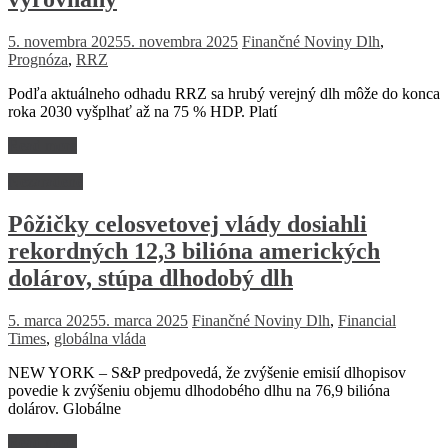
5. novembra 2025
5. novembra 2025
Finančné Noviny
Dlh
,
Prognóza
,
RRZ
Podľa aktuálneho odhadu RRZ sa hrubý verejný dlh môže do konca
roka 2030 vyšplhať až na 75 % HDP. Platí
Read more
Nezaradené
Pôžičky celosvetovej vlády dosiahli
rekordných 12,3 bilióna amerických
dolárov, stúpa dlhodobý dlh
5. marca 2025
5. marca 2025
Finančné Noviny
Dlh
,
Financial
Times
,
globálna vláda
NEW YORK – S&P predpovedá, že zvýšenie emisií dlhopisov
povedie k zvýšeniu objemu dlhodobého dlhu na 76,9 bilióna
dolárov. Globálne
Read more