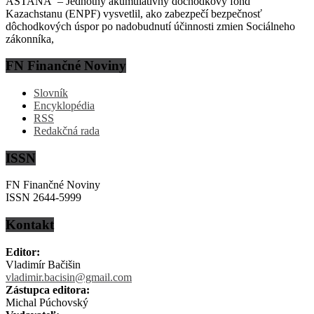
ASTANA – Jednotný akumulatívny dôchodkový fond
Kazachstanu (ENPF) vysvetlil, ako zabezpečí bezpečnosť
dôchodkových úspor po nadobudnutí účinnosti zmien Sociálneho
zákonníka,
FN Finančné Noviny
Slovník
Encyklopédia
RSS
Redakčná rada
ISSN
FN Finančné Noviny
ISSN 2644-5999
Kontakt
Editor:
Vladimír Bačišin
vladimir.bacisin@gmail.com
Zástupca editora:
Michal Púchovský