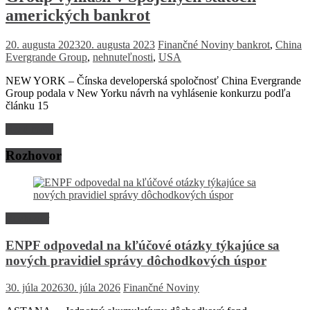
amerických bankrot
20. augusta 2023
20. augusta 2023
Finančné Noviny
bankrot
,
China
Evergrande Group
,
nehnuteľnosti
,
USA
NEW YORK – Čínska developerská spoločnosť China Evergrande
Group podala v New Yorku návrh na vyhlásenie konkurzu podľa
článku 15
Read more
Rozhovor
Rozhovor
ENPF odpovedal na kľúčové otázky týkajúce sa
nových pravidiel správy dôchodkových úspor
30. júla 2026
30. júla 2026
Finančné Noviny