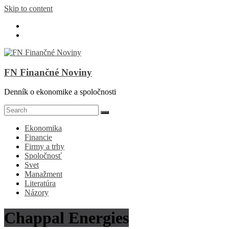
Skip to content
FN Finančné Noviny
Denník o ekonomike a spoločnosti
Ekonomika
Financie
Firmy a trhy
Spoločnosť
Svet
Manažment
Literatúra
Názory
Chappal Energies