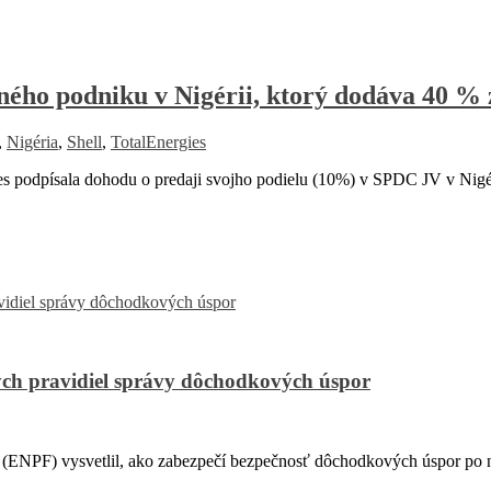
očného podniku v Nigérii, ktorý dodáva 40 
,
Nigéria
,
Shell
,
TotalEnergies
s podpísala dohodu o predaji svojho podielu (10%) v SPDC JV v Nigé
ch pravidiel správy dôchodkových úspor
PF) vysvetlil, ako zabezpečí bezpečnosť dôchodkových úspor po na