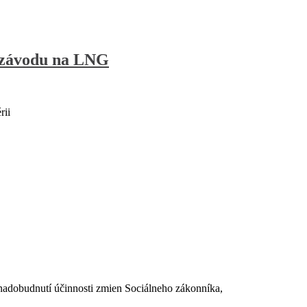
% závodu na LNG
rii
dobudnutí účinnosti zmien Sociálneho zákonníka,