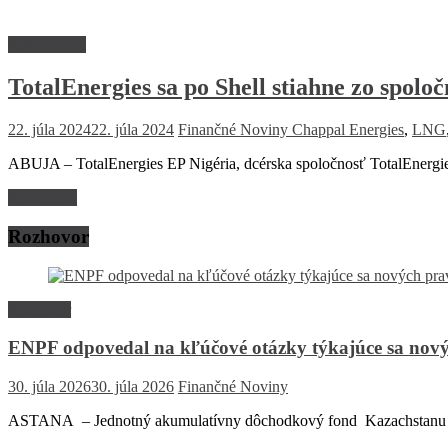
Firmy a trhy
TotalEnergies sa po Shell stiahne zo spol
22. júla 2024
22. júla 2024
Finančné Noviny
Chappal Energies
,
LNG
ABUJA – TotalEnergies EP Nigéria, dcérska spoločnosť TotalEnergie
Read more
Rozhovor
Rozhovor
ENPF odpovedal na kľúčové otázky týkajúce sa nový
30. júla 2026
30. júla 2026
Finančné Noviny
ASTANA – Jednotný akumulatívny dôchodkový fond Kazachstanu (EN