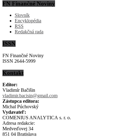
FN Finančné Noviny
Slovník
Encyklopédia
RSS
Redakčná rada
ISSN
FN Finančné Noviny
ISSN 2644-5999
Kontakt
Editor:
Vladimír Bačišin
vladimir.bacisin@gmail.com
Zástupca editora:
Michal Púchovský
Vydavateľ:
COMENIUS ANALYTICA s. r. o.
Adresa redakcie:
Medveďovej 34
851 04 Bratislava