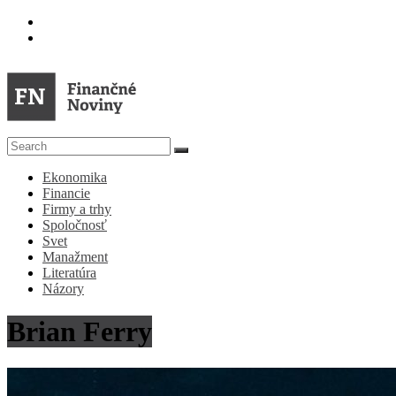
Skip
to
content
FN
Ekonomika
Finančné
Financie
Noviny
Firmy a trhy
Spoločnosť
Denník
Svet
o
Manažment
ekonomike
Literatúra
a
Názory
spoločnosti
Brian Ferry