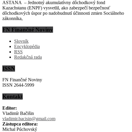
ASTANA – Jednotný akumulatívny dôchodkový fond
Kazachstanu (ENPF) vysvetlil, ako zabezpečí bezpečnosť
dôchodkových úspor po nadobudnutí účinnosti zmien Sociálneho
zákonníka,
FN Finančné Noviny
Slovník
Encyklopédia
RSS
Redakčná rada
ISSN
FN Finančné Noviny
ISSN 2644-5999
Kontakt
Editor:
Vladimír Bačišin
vladimir.bacisin@gmail.com
Zástupca editora:
Michal Púchovský