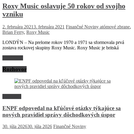
Roxy Music oslavuje 50 rokov od svojho
vzniku
2. februára 2021
3. februára 2021
Finančné Noviny
atómové zbrane
,
Brian Ferry
,
Roxy Music
LONDÝN – Na prelome rokov 1970 a 1971 sa sformovala prvá
zostava rockovej skupiny Roxy Music. Roxy Music je britská
Read more
Rozhovor
Rozhovor
ENPF odpovedal na kľúčové otázky týkajúce sa
nových pravidiel správy dôchodkových úspor
30. júla 2026
30. júla 2026
Finančné Noviny