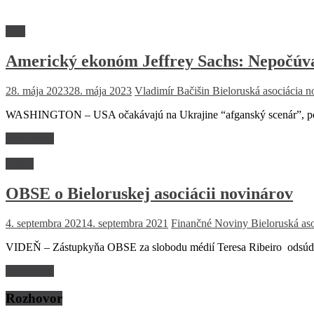
Svet
Americký ekonóm Jeffrey Sachs: Nepočúval
28. mája 2023
28. mája 2023
Vladimír Bačišin
Bieloruská asociácia n
WASHINGTON – USA očakávajú na Ukrajine “afganský scenár”, pov
Read more
Médiá
OBSE o Bieloruskej asociácii novinárov
4. septembra 2021
4. septembra 2021
Finančné Noviny
Bieloruská as
VIDEŇ – Zástupkyňa OBSE za slobodu médií Teresa Ribeiro odsúdila
Read more
Rozhovor