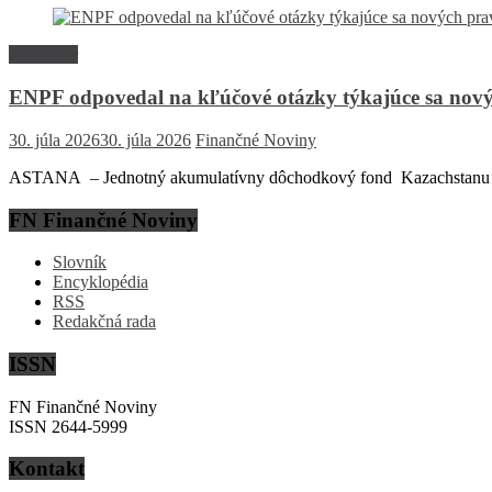
Rozhovor
ENPF odpovedal na kľúčové otázky týkajúce sa nový
30. júla 2026
30. júla 2026
Finančné Noviny
ASTANA – Jednotný akumulatívny dôchodkový fond Kazachstanu (EN
FN Finančné Noviny
Slovník
Encyklopédia
RSS
Redakčná rada
ISSN
FN Finančné Noviny
ISSN 2644-5999
Kontakt