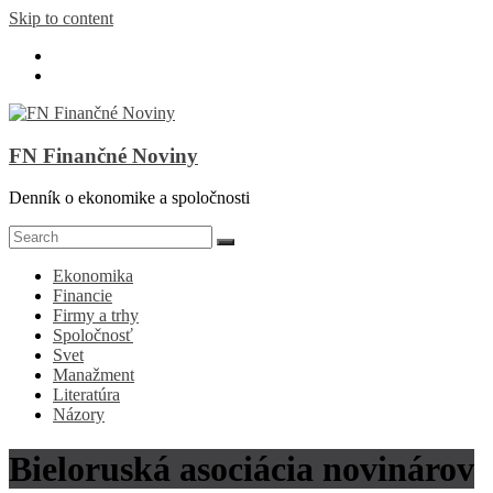
Skip to content
FN Finančné Noviny
Denník o ekonomike a spoločnosti
Ekonomika
Financie
Firmy a trhy
Spoločnosť
Svet
Manažment
Literatúra
Názory
Bieloruská asociácia novinárov