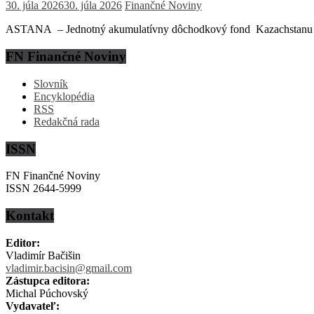
30. júla 2026
30. júla 2026
Finančné Noviny
ASTANA – Jednotný akumulatívny dôchodkový fond Kazachstanu (EN
FN Finančné Noviny
Slovník
Encyklopédia
RSS
Redakčná rada
ISSN
FN Finančné Noviny
ISSN 2644-5999
Kontakt
Editor:
Vladimír Bačišin
vladimir.bacisin@gmail.com
Zástupca editora:
Michal Púchovský
Vydavateľ: