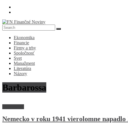
Skip
to
content
FN
Ekonomika
Finančné
Financie
Noviny
Firmy a trhy
Spoločnosť
Denník
Svet
o
Manažment
ekonomike
Literatúra
a
Názory
spoločnosti
Barbarossa
Dlhé čitanie
Nemecko v roku 1941 vierolomne napadlo