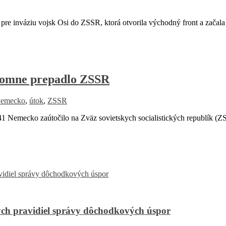
re inváziu vojsk Osi do ZSSR, ktorá otvorila východný front a začala
lomne prepadlo ZSSR
emecko
,
útok
,
ZSSR
emecko zaútočilo na Zväz sovietskych socialistických republík (Z
ch pravidiel správy dôchodkových úspor