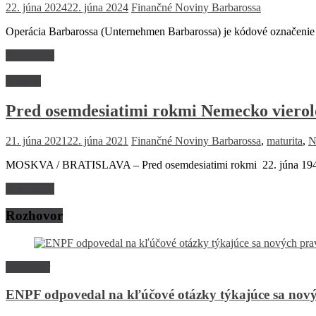
22. júna 2024
22. júna 2024
Finančné Noviny
Barbarossa
Operácia Barbarossa (Unternehmen Barbarossa) je kódové označenie p
Read more
História
Pred osemdesiatimi rokmi Nemecko viero
21. júna 2021
22. júna 2021
Finančné Noviny
Barbarossa
,
maturita
,
N
MOSKVA / BRATISLAVA – Pred osemdesiatimi rokmi 22. júna 1941 N
Read more
Rozhovor
Rozhovor
ENPF odpovedal na kľúčové otázky týkajúce sa nový