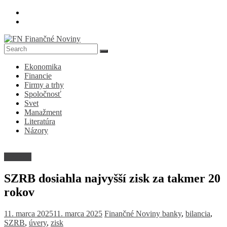
Skip
to
content
FN
Ekonomika
Finančné
Financie
Noviny
Firmy a trhy
Spoločnosť
Denník
Svet
o
Manažment
ekonomike
Literatúra
a
Názory
spoločnosti
Financie
SZRB dosiahla najvyšší zisk za takmer 20
rokov
11. marca 2025
11. marca 2025
Finančné Noviny
banky
,
bilancia
,
SZRB
,
úvery
,
zisk