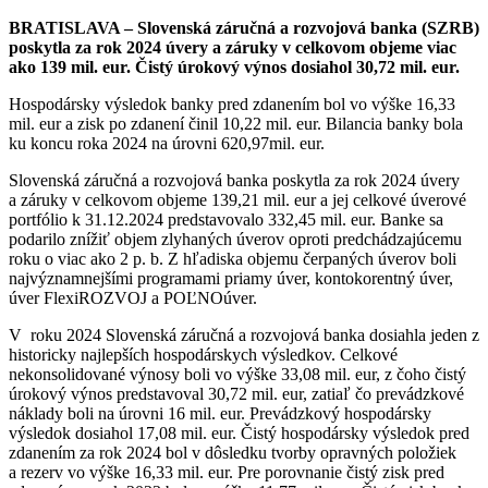
BRATISLAVA –
Slovenská záručná a rozvojová banka (SZRB)
poskytla za rok 2024 úvery a záruky v celkovom objeme viac
ako 139 mil. eur. Čistý úrokový výnos dosiahol 30,72 mil. eur.
Hospodársky výsledok banky pred zdanením bol vo výške 16,33
mil. eur a zisk po zdanení činil 10,22 mil. eur. Bilancia banky bola
ku koncu roka 2024 na úrovni 620,97mil. eur.
Slovenská záručná a rozvojová banka poskytla za rok 2024 úvery
a záruky v celkovom objeme 139,21 mil. eur a jej celkové úverové
portfólio k 31.12.2024 predstavovalo 332,45 mil. eur. Banke sa
podarilo znížiť objem zlyhaných úverov oproti predchádzajúcemu
roku o viac ako 2 p. b. Z hľadiska objemu čerpaných úverov boli
najvýznamnejšími programami priamy úver, kontokorentný úver,
úver FlexiROZVOJ a POĽNOúver.
V roku 2024 Slovenská záručná a rozvojová banka dosiahla jeden z
historicky najlepších hospodárskych výsledkov. Celkové
nekonsolidované výnosy boli vo výške 33,08 mil. eur, z čoho čistý
úrokový výnos predstavoval 30,72 mil. eur, zatiaľ čo prevádzkové
náklady boli na úrovni 16 mil. eur. Prevádzkový hospodársky
výsledok dosiahol 17,08 mil. eur. Čistý hospodársky výsledok pred
zdanením za rok 2024 bol v dôsledku tvorby opravných položiek
a rezerv vo výške 16,33 mil. eur. Pre porovnanie čistý zisk pred