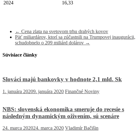
2024
16,33
←
Cena zlata na svetovom trhu drahých kovov
Päť miliardárov, ktorí sa zúčastnili na Trumpovej inaugurácii,
schudobnelo o 209 miliárd dolárov
→
Súvisiace články
Slováci majú bankovky v hodnote 2,1 mld. Sk
1. januára 2020
9. januára 2020
Finančné Noviny
NBS: slovenská ekonomika smeruje do recesie s
následným dynamickým oživením, sú scenáre
24. marca 2020
24. marca 2020
Vladimír Bačišin