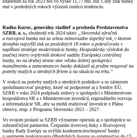
zdanením za rok 2023 bol vo výške 11,77 mil. eur. Čistý zisk banky
mal v posledných rokoch výraznú rastúcu tendenciu.
Radko Kuruc
, generálny riaditeľ a predseda Predstavenstva
SZRB, a. s.,
zhodnotil rok 2024 takto:
„Slovenská záručná
a rozvojová banka má za sebou mimoriadne úspešný rok, v ktorom
dosiahla najvyšší zisk za posledných 18 rokov
a pokračovala v
napĺňaní stratégie modernizácie banky.
Hospodársky výsledok do
značnej miery ovplyvnili úrokové sadzby Európskej centrálnej
banky, no na druhej strane sme vďaka dobrej spolupráci
manažmentu a zamestnancov banky dokázali aj pružne reagovať
na
potreby malých a stredných firiem a
na situáciu na trhu.
“
V reakcii na potreby malých a stredných podnikov a so zámerom
spolufinancovať projekty, ktoré sú podporené aj z fondov EÚ,
SZRB v roku 2024 podpísala zmluvy o spolupráci s Ministerstvom
hospodárstva SR a s Ministerstvom investícií, regionálneho rozvoja
a informatizácie SR, aby sa mohli realizovať investície z Plánu
obnovy, resp. z Programu Slovensko 2021 – 2027.
Vo svojom poslaní sa SZRB významne opierala aj o spoluprácu so
zahraničnými partnermi. Čerpaním úverovej linky z Rozvojovej
banky Rady Európy sa zvýšila konkurencieschopnosť banky
v segmente poskytovania dlhodobých úverov so splatnosťou do 15