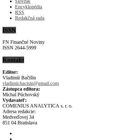
Slovník
Encyklopédia
RSS
Redakčná rada
ISSN
FN Finančné Noviny
ISSN 2644-5999
Kontakt
Editor:
Vladimír Bačišin
vladimir.bacisin@gmail.com
Zástupca editora:
Michal Púchovský
Vydavateľ:
COMENIUS ANALYTICA s. r. o.
Adresa redakcie:
Medveďovej 34
851 04 Bratislava