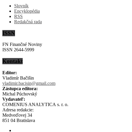
Slovník
Encyklopédia
RSS
Redakčná rada
ISSN
FN Finančné Noviny
ISSN 2644-5999
Kontakt
Editor:
Vladimír Bačišin
vladimir.bacisin@gmail.com
Zástupca editora:
Michal Púchovský
Vydavateľ:
COMENIUS ANALYTICA s. r. o.
Adresa redakcie:
Medveďovej 34
851 04 Bratislava