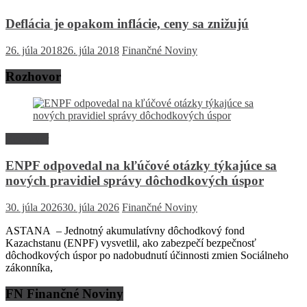
Deflácia je opakom inflácie, ceny sa znižujú
26. júla 2018
26. júla 2018
Finančné Noviny
Rozhovor
Rozhovor
ENPF odpovedal na kľúčové otázky týkajúce sa
nových pravidiel správy dôchodkových úspor
30. júla 2026
30. júla 2026
Finančné Noviny
ASTANA – Jednotný akumulatívny dôchodkový fond
Kazachstanu (ENPF) vysvetlil, ako zabezpečí bezpečnosť
dôchodkových úspor po nadobudnutí účinnosti zmien Sociálneho
zákonníka,
FN Finančné Noviny