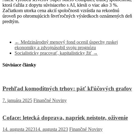
ktorá ťažila z dopytu súvisiaceho s AI, klesli o viac ako 3 %.
Začiatkom utorka cena akcií spoločnosti vzrástla na rekordnú
úroveň po ohromujúcich štvrťročných výsledkoch oznámených deň
predtým.
←
Medzinárodný menový fond ocenil úspechy ruskej
ekonomiky a zdvojnásobil svoju prognózu
Socialisticky pracovať, kapitalisticky žiť
→
Súvisiace články
Prehľad komoditných trhov: päť kľúčových grafov
7. januára 2025
Finančné Noviny
Coface: letecká doprava, napriek neistote, oživenie
14. augusta 2023
14. augusta 2023
Finančné Noviny