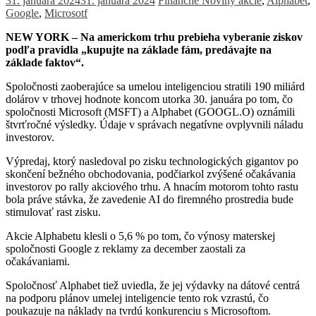
31. januára 2024
31. januára 2024
Finančné Noviny
akcie
,
Alphabet
,
Google
,
Microsotf
NEW YORK – Na americkom trhu prebieha vyberanie ziskov
podľa pravidla „kupujte na základe fám, predávajte na
základe faktov“.
Spoločnosti zaoberajúce sa umelou inteligenciou stratili 190 miliárd
dolárov v trhovej hodnote koncom utorka 30. januára po tom, čo
spoločnosti Microsoft (MSFT) a Alphabet (GOOGL.O) oznámili
štvrťročné výsledky. Údaje v správach negatívne ovplyvnili náladu
investorov.
Výpredaj, ktorý nasledoval po zisku technologických gigantov po
skončení bežného obchodovania, podčiarkol zvýšené očakávania
investorov po rally akciového trhu. A hnacím motorom tohto rastu
bola práve stávka, že zavedenie AI do firemného prostredia bude
stimulovať rast zisku.
Akcie Alphabetu klesli o 5,6 % po tom, čo výnosy materskej
spoločnosti Google z reklamy za december zaostali za
očakávaniami.
Spoločnosť Alphabet tiež uviedla, že jej výdavky na dátové centrá
na podporu plánov umelej inteligencie tento rok vzrastú, čo
poukazuje na náklady na tvrdú konkurenciu s Microsoftom.