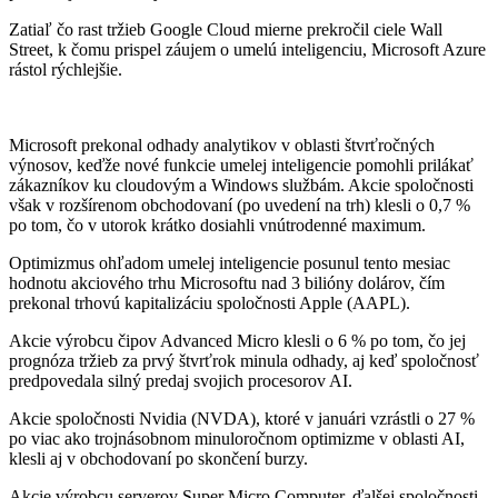
Zatiaľ čo rast tržieb Google Cloud mierne prekročil ciele Wall
Street, k čomu prispel záujem o umelú inteligenciu, Microsoft Azure
rástol rýchlejšie.
Microsoft prekonal odhady analytikov v oblasti štvrťročných
výnosov, keďže nové funkcie umelej inteligencie pomohli prilákať
zákazníkov ku cloudovým a Windows službám. Akcie spoločnosti
však v rozšírenom obchodovaní (po uvedení na trh) klesli o 0,7 %
po tom, čo v utorok krátko dosiahli vnútrodenné maximum.
Optimizmus ohľadom umelej inteligencie posunul tento mesiac
hodnotu akciového trhu Microsoftu nad 3 bilióny dolárov, čím
prekonal trhovú kapitalizáciu spoločnosti Apple (AAPL).
Akcie výrobcu čipov Advanced Micro klesli o 6 % po tom, čo jej
prognóza tržieb za prvý štvrťrok minula odhady, aj keď spoločnosť
predpovedala silný predaj svojich procesorov AI.
Akcie spoločnosti Nvidia (NVDA), ktoré v januári vzrástli o 27 %
po viac ako trojnásobnom minuloročnom optimizme v oblasti AI,
klesli aj v obchodovaní po skončení burzy.
Akcie výrobcu serverov Super Micro Computer, ďalšej spoločnosti,