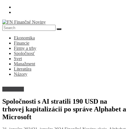
Skip
to
content
FN
Ekonomika
Finančné
Financie
Noviny
Firmy a trhy
Spoločnosť
Denník
Svet
o
Manažment
ekonomike
Literatúra
a
Názory
spoločnosti
Nezaradené
Spoločnosti s AI stratili 190 USD na
trhovej kapitalizácii po správe Alphabet a
Microsoft