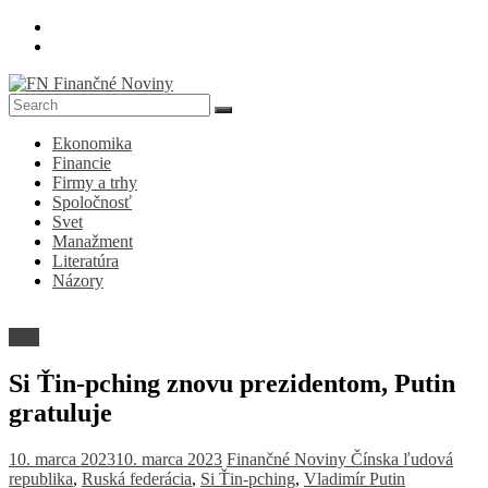
Skip
to
content
FN
Ekonomika
Finančné
Financie
Noviny
Firmy a trhy
Spoločnosť
Denník
Svet
o
Manažment
ekonomike
Literatúra
a
Názory
spoločnosti
Svet
Si Ťin-pching znovu prezidentom, Putin
gratuluje
10. marca 2023
10. marca 2023
Finančné Noviny
Čínska ľudová
republika
,
Ruská federácia
,
Si Ťin-pching
,
Vladimír Putin