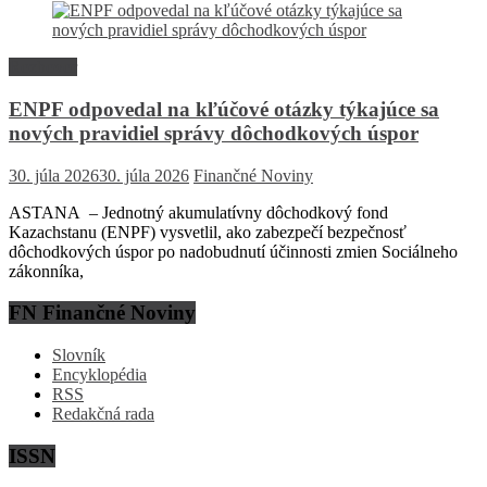
Rozhovor
ENPF odpovedal na kľúčové otázky týkajúce sa
nových pravidiel správy dôchodkových úspor
30. júla 2026
30. júla 2026
Finančné Noviny
ASTANA – Jednotný akumulatívny dôchodkový fond
Kazachstanu (ENPF) vysvetlil, ako zabezpečí bezpečnosť
dôchodkových úspor po nadobudnutí účinnosti zmien Sociálneho
zákonníka,
FN Finančné Noviny
Slovník
Encyklopédia
RSS
Redakčná rada
ISSN