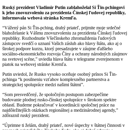
Ruský prezident Vladimir Putin zablahoželal Si Ťin-pchingovi
k jeho znovuzvoleniu za prezidenta Čínskej ľudovej republiky,
informovala webová stránka Kremľa.
“Vážený pán Si Ťin-pching, drahý priateľ, prijmite moje srdečné
blahoželanie k Vášmu znovuzvoleniu za prezidenta Čínskej ľudovej
republiky. Rozhodnutie Všečínskeho zhromaždenia ľudových
zástupcov svedčí o uznaní Vašich zásluh ako hlavy štátu, ako aj o
širokej podpore kurzu, ktorý presadzujete v záujme ďalšieho
sociálno-ekonomického rozvoja Číny a ochrany národných záujmov
na svetovej scéne,” uviedla hlava štátu v telegrame zverejnenom v
piatok na webovej stránke Kremľa.
Putin uviedol, že Rusko vysoko oceňuje osobný prínos Si Ťin-
pchinga “k posilneniu vzťahov komplexného partnerstva a
strategickej spolupráce medzi našimi štátmi”.
“Som presvedčený, že spoločným postupom zabezpečíme
budovanie plodnej rusko-čínskej spolupráce v širokom spektre
oblastí. Budeme pokračovať v koordinácii spoločnej práce na
najdôležitejších otázkach regionálnej a medzinárodnej agendy,”
zdôraznil ruský prezident.
“Úprimne ti želám, drahý priateľ, nové úspechy v štátnej činnosti v