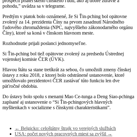
prospech priateľského čínskeho ľudu, ako aj dobré zdravie a
pohodu,” uvádza sa v telegrame.
Predtým v piatok bolo oznámené, že Si Ťin-pching bol opätovne
zvolený za 14. prezidenta Číny na prvom zasadnutí Národného
ľudového zhromaždenia (NPC, najvyššieho zákonodarného orgánu
Číny), ktoré sa koná v čínskom hlavnom meste.
Rozhodnutie prijali poslanci jednomyseľne.
Si Ťin-pching bol tiež opätovne zvolený za predsedu Ústrednej
vojenskej komisie ČĽR (ÚVK).
Hlavou štátu sa stane tretíkrát za sebou, čo umožnili zmeny čínskej
ústavy z roku 2018, z ktorej bolo odstránené ustanovenie, ktoré
umožňovalo prezidentovi ČĽR zastávať túto funkciu len dve
päťročné obdobia.
Do ústavy bolo spolu s menami Mao Ce-tunga a Deng Siao-pchinga
zapísané aj ustanovenie o “Si Ťin-pchingových hlavných
myšlienkach v socializme s čínskymi charakteristikami”.
←
Belgicko: celoštátny štrajk vo verejných službách
USA: počet nových pracovných miest sa zvýšil
→