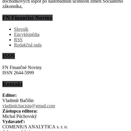
dôchodkových úspor po nadobudnutí účinnosti zmien Sociálneho
zákonníka,
FN Finančné Noviny
Slovník
Encyklopédia
RSS
Redakčná rada
ISSN
FN Finančné Noviny
ISSN 2644-5999
Kontakt
Editor:
Vladimír Bačišin
vladimir.bacisin@gmail.com
Zástupca editora:
Michal Púchovský
Vydavateľ:
COMENIUS ANALYTICA s. r. o.