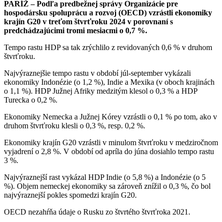
PARÍŽ – Podľa predbežnej správy Organizácie pre
hospodársku spoluprácu a rozvoj (OECD) vzrástli ekonomiky
krajín G20 v treťom štvrťroku 2024 v porovnaní s
predchádzajúcimi tromi mesiacmi o 0,7 %.
Tempo rastu HDP sa tak zrýchlilo z revidovaných 0,6 % v druhom
štvrťroku.
Najvýraznejšie tempo rastu v období júl-september vykázali
ekonomiky Indonézie (o 1,2 %), Indie a Mexika (v oboch krajinách
o 1,1 %). HDP Južnej Afriky medzitým klesol o 0,3 % a HDP
Turecka o 0,2 %.
Ekonomiky Nemecka a Južnej Kórey vzrástli o 0,1 % po tom, ako v
druhom štvrťroku klesli o 0,3 %, resp. 0,2 %.
Ekonomiky krajín G20 vzrástli v minulom štvrťroku v medziročnom
vyjadrení o 2,8 %. V období od apríla do júna dosiahlo tempo rastu
3 %.
Najvýraznejší rast vykázal HDP Indie (o 5,8 %) a Indonézie (o 5
%). Objem nemeckej ekonomiky sa zároveň znížil o 0,3 %, čo bol
najvýraznejší pokles spomedzi krajín G20.
OECD nezahŕňa údaje o Rusku zo štvrtého štvrťroka 2021.