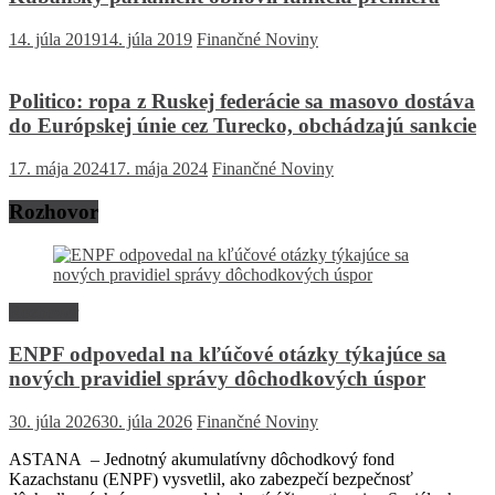
14. júla 2019
14. júla 2019
Finančné Noviny
Politico: ropa z Ruskej federácie sa masovo dostáva
do Európskej únie cez Turecko, obchádzajú sankcie
17. mája 2024
17. mája 2024
Finančné Noviny
Rozhovor
Rozhovor
ENPF odpovedal na kľúčové otázky týkajúce sa
nových pravidiel správy dôchodkových úspor
30. júla 2026
30. júla 2026
Finančné Noviny
ASTANA – Jednotný akumulatívny dôchodkový fond
Kazachstanu (ENPF) vysvetlil, ako zabezpečí bezpečnosť