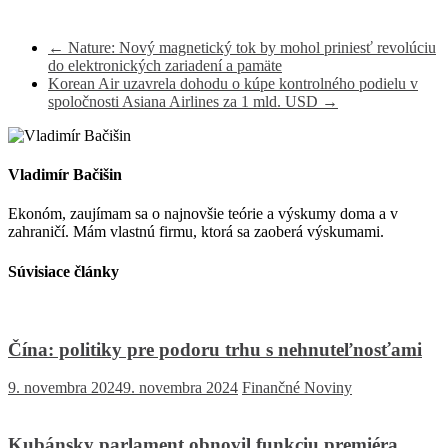
←
Nature: Nový magnetický tok by mohol priniesť revolúciu
do elektronických zariadení a pamäte
Korean Air uzavrela dohodu o kúpe kontrolného podielu v
spoločnosti Asiana Airlines za 1 mld. USD
→
Vladimír Bačišin
Ekonóm, zaujímam sa o najnovšie teórie a výskumy doma a v
zahraničí. Mám vlastnú firmu, ktorá sa zaoberá výskumami.
Súvisiace články
Čína: politiky pre podoru trhu s nehnuteľnosťami
9. novembra 2024
9. novembra 2024
Finančné Noviny
Kubánsky parlament obnovil funkciu premiéra