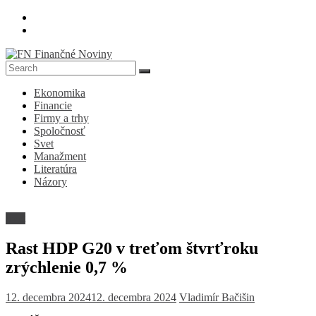
Skip
to
content
FN
Ekonomika
Finančné
Financie
Noviny
Firmy a trhy
Spoločnosť
Denník
Svet
o
Manažment
ekonomike
Literatúra
a
Názory
spoločnosti
Svet
Rast HDP G20 v treťom štvrťroku
zrýchlenie 0,7 %
12. decembra 2024
12. decembra 2024
Vladimír Bačišin