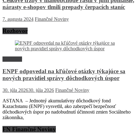
Celkové tržby v maloobchode rástli v júni pomalšie,
nárasty e-shopov tlmili prepady čerpacích staníc
7. augusta 2024
Finančné Noviny
Rozhovor
Rozhovor
ENPF odpovedal na kľúčové otázky týkajúce sa
nových pravidiel správy dôchodkových úspor
30. júla 2026
30. júla 2026
Finančné Noviny
ASTANA – Jednotný akumulatívny dôchodkový fond
Kazachstanu (ENPF) vysvetlil, ako zabezpečí bezpečnosť
dôchodkových úspor po nadobudnutí účinnosti zmien Sociálneho
zákonníka,
FN Finančné Noviny