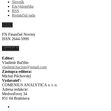
Slovník
Encyklopédia
RSS
Redakčná rada
ISSN
FN Finančné Noviny
ISSN 2644-5999
Kontakt
Editor:
Vladimír Bačišin
vladimir.bacisin@gmail.com
Zástupca editora:
Michal Púchovský
Vydavateľ:
COMENIUS ANALYTICA s. r. o.
Adresa redakcie:
Medveďovej 34
851 04 Bratislava