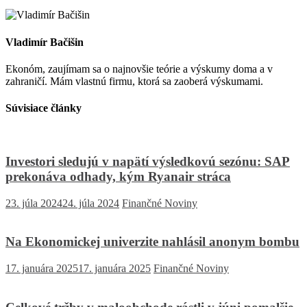
Vladimír Bačišin
Ekonóm, zaujímam sa o najnovšie teórie a výskumy doma a v
zahraničí. Mám vlastnú firmu, ktorá sa zaoberá výskumami.
Súvisiace články
Investori sledujú v napätí výsledkovú sezónu: SAP
prekonáva odhady, kým Ryanair stráca
23. júla 2024
24. júla 2024
Finančné Noviny
Na Ekonomickej univerzite nahlásil anonym bombu
17. januára 2025
17. januára 2025
Finančné Noviny