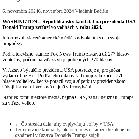
6. novembra 2024
6. novembra 2024
Vladimír Bačišin
WASHINGTON – Republikánsky kandidát na prezidenta USA
Donald Trump zvíťazí vo voľbách v roku 2024.
Informovali viaceré americké médiá s odvolaním sa na svoje
prognózy.
Podľa televíznej stanice Fox News Trump získava už 277 hlasov
voliteľov, pričom na víťazstvo je potrebných 270 hlasov.
Víťazstvo bývalého prezidenta USA potvrdzuje aj prognóza
vydania The Hill. Podľa jeho údajov si Trump zabezpečil 270
hlasov voliteľov, keďže porazil svoju súperku v prezidentskom
súboji Kamalu Harrisovú najmä v Pensylvánii.
Napriek tomu niektoré médiá, najmä CNN, zatiaľ neuznali Trumpa
za víťaza volieb.
←
Čo streada dala: trhy ovplyvňujú voľby v USA
Termínované kontrakty, alebo futures na americké akcie po
oznámení víťazstva Donalda Trumpa stúpli
→