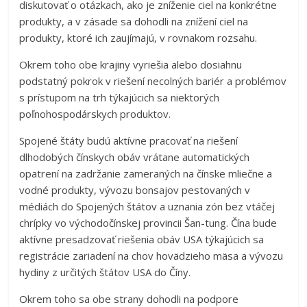
diskutovať o otázkach, ako je zníženie ciel na konkrétne
produkty, a v zásade sa dohodli na znížení ciel na
produkty, ktoré ich zaujímajú, v rovnakom rozsahu.
Okrem toho obe krajiny vyriešia alebo dosiahnu
podstatný pokrok v riešení necolných bariér a problémov
s prístupom na trh týkajúcich sa niektorých
poľnohospodárskych produktov.
Spojené štáty budú aktívne pracovať na riešení
dlhodobých čínskych obáv vrátane automatických
opatrení na zadržanie zameraných na čínske mliečne a
vodné produkty, vývozu bonsajov pestovaných v
médiách do Spojených štátov a uznania zón bez vtáčej
chrípky vo východočínskej provincii Šan-tung. Čína bude
aktívne presadzovať riešenia obáv USA týkajúcich sa
registrácie zariadení na chov hovädzieho mäsa a vývozu
hydiny z určitých štátov USA do Číny.
Okrem toho sa obe strany dohodli na podpore