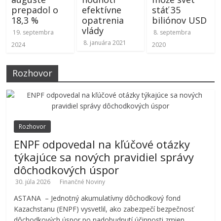
prepadol o
efektívne
stáť 35
18,3 %
opatrenia
biliónov USD
vlády
19. septembra
8. septembra
8. januára 2021
2024
2020
Rozhovor
Rozhovor
ENPF odpovedal na kľúčové otázky
týkajúce sa nových pravidiel správy
dôchodkových úspor
30. júla 2026
Finančné Noviny
ASTANA – Jednotný akumulatívny dôchodkový fond
Kazachstanu (ENPF) vysvetlil, ako zabezpečí bezpečnosť
dôchodkových úspor po nadobudnutí účinnosti zmien