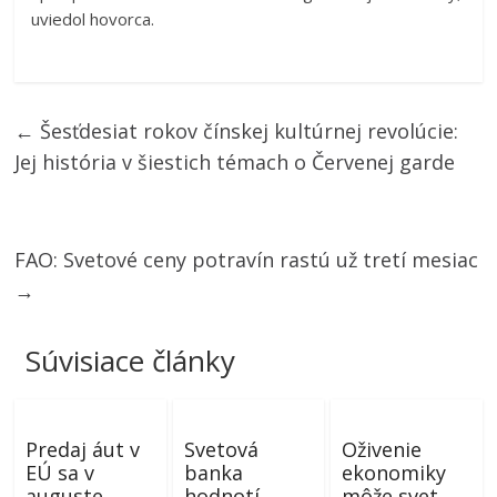
uviedol hovorca.
←
Šesťdesiat rokov čínskej kultúrnej revolúcie:
Jej história v šiestich témach o Červenej garde
FAO: Svetové ceny potravín rastú už tretí mesiac
→
Súvisiace články
Predaj áut v
Svetová
Oživenie
EÚ sa v
banka
ekonomiky
auguste
hodnotí
môže svet