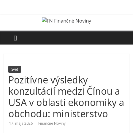
Skip
to
content
FN
Finančné
Noviny
Svet
Pozitívne výsledky
Denník
o
konzultácií medzi Čínou a
ekonomike
a
USA v oblasti ekonomiky a
spoločnosti
obchodu: ministerstvo
17. mája 2026
Finančné Noviny