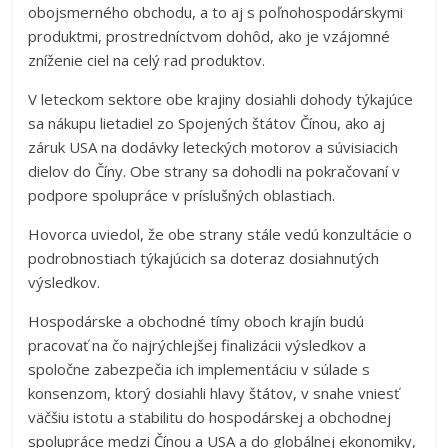
obojsmerného obchodu, a to aj s poľnohospodárskymi
produktmi, prostredníctvom dohôd, ako je vzájomné
zníženie ciel na celý rad produktov.
V leteckom sektore obe krajiny dosiahli dohody týkajúce
sa nákupu lietadiel zo Spojených štátov Čínou, ako aj
záruk USA na dodávky leteckých motorov a súvisiacich
dielov do Číny. Obe strany sa dohodli na pokračovaní v
podpore spolupráce v príslušných oblastiach.
Hovorca uviedol, že obe strany stále vedú konzultácie o
podrobnostiach týkajúcich sa doteraz dosiahnutých
výsledkov.
Hospodárske a obchodné tímy oboch krajín budú
pracovať na čo najrýchlejšej finalizácii výsledkov a
spoločne zabezpečia ich implementáciu v súlade s
konsenzom, ktorý dosiahli hlavy štátov, v snahe vniesť
väčšiu istotu a stabilitu do hospodárskej a obchodnej
spolupráce medzi Čínou a USA a do globálnej ekonomiky,