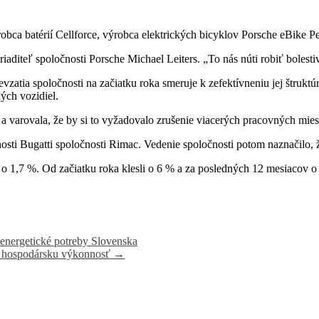
robca batérií Cellforce, výrobca elektrických bicyklov Porsche eBike P
aditeľ spoločnosti Porsche Michael Leiters. „To nás núti robiť bolestiv
evzatia spoločnosti na začiatku roka smeruje k zefektívneniu jej štruk
kých vozidiel.
ie a varovala, že by si to vyžadovalo zrušenie viacerých pracovných m
nosti Bugatti spoločnosti Rimac. Vedenie spoločnosti potom naznačilo, 
 o 1,7 %. Od začiatku roka klesli o 6 % a za posledných 12 mesiacov o
o energetické potreby Slovenska
u hospodársku výkonnosť
→