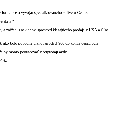
erformance a vývojár špecializovaného softvéru Cetitec.
é škrty.“
túry a zníženiu nákladov uprostred klesajúceho predaja v USA a Číne,
iest, ako bolo pôvodne plánovaných 3 900 do konca desaťročia.
že by mohlo pokračovať v odpredaji aktív.
 9 %.