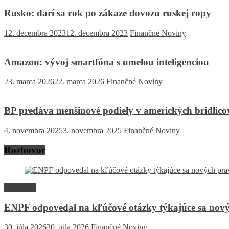
Rusko: darí sa rok po zákaze dovozu ruskej ropy
12. decembra 2023
12. decembra 2023
Finančné Noviny
Amazon: vývoj smartfóna s umelou inteligenciou
23. marca 2026
22. marca 2026
Finančné Noviny
BP predáva menšinové podiely v amerických bridlicov
4. novembra 2025
3. novembra 2025
Finančné Noviny
Rozhovor
Rozhovor
ENPF odpovedal na kľúčové otázky týkajúce sa nový
30. júla 2026
30. júla 2026
Finančné Noviny