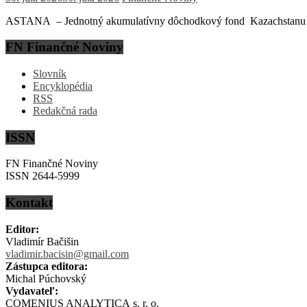
ASTANA – Jednotný akumulatívny dôchodkový fond Kazachstanu (EN
FN Finančné Noviny
Slovník
Encyklopédia
RSS
Redakčná rada
ISSN
FN Finančné Noviny
ISSN 2644-5999
Kontakt
Editor:
Vladimír Bačišin
vladimir.bacisin@gmail.com
Zástupca editora:
Michal Púchovský
Vydavateľ:
COMENIUS ANALYTICA s. r. o.