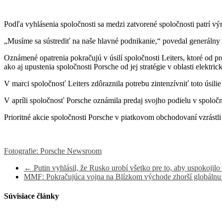
Podľa vyhlásenia spoločnosti sa medzi zatvorené spoločnosti patrí vý
„Musíme sa sústrediť na naše hlavné podnikanie,“ povedal generálny ri
Oznámené opatrenia pokračujú v úsilí spoločnosti Leiters, ktoré od pr
ako aj upustenia spoločnosti Porsche od jej stratégie v oblasti elektric
V marci spoločnosť Leiters zdôraznila potrebu zintenzívniť toto úsil
V apríli spoločnosť Porsche oznámila predaj svojho podielu v spoloč
Prioritné akcie spoločnosti Porsche v piatkovom obchodovaní vzrástli
Fotografie: Porsche Newsroom
←
Putin vyhlásil, že Rusko urobí všetko pre to, aby uspokojil
MMF: Pokračujúca vojna na Blízkom východe zhorší globáln
Súvisiace články