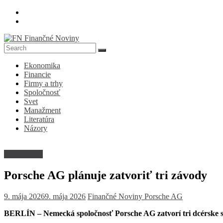
Skip
to
content
FN
Ekonomika
Finančné
Financie
Noviny
Firmy a trhy
Spoločnosť
Denník
Svet
o
Manažment
ekonomike
Literatúra
a
Názory
spoločnosti
Firmy a trhy
Porsche AG plánuje zatvoriť tri závody
9. mája 2026
9. mája 2026
Finančné Noviny
Porsche AG
BERLÍN – Nemecká spoločnosť Porsche AG zatvorí tri dcérske spol