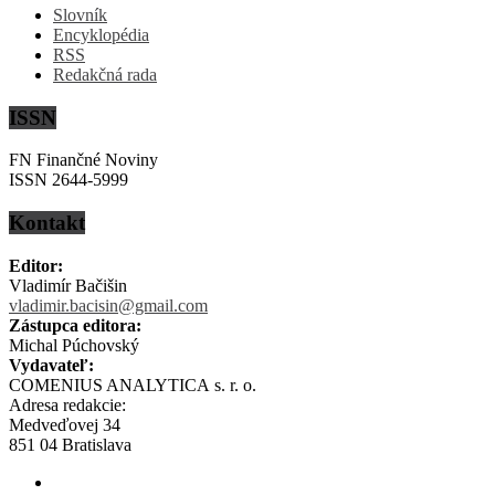
Slovník
Encyklopédia
RSS
Redakčná rada
ISSN
FN Finančné Noviny
ISSN 2644-5999
Kontakt
Editor:
Vladimír Bačišin
vladimir.bacisin@gmail.com
Zástupca editora:
Michal Púchovský
Vydavateľ:
COMENIUS ANALYTICA s. r. o.
Adresa redakcie:
Medveďovej 34
851 04 Bratislava