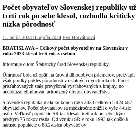
Počet obyvateľov Slovenskej republiky už
tretí rok po sebe klesol, rozhodla kriticky
nízka pôrodnosť
11. apríla 2024
11. apríla 2024
Eva Horváthová
BRATISLAVA – Celkový počet obyvateľov na Slovensku v
roku 2023 klesol tretí rok za sebou.
Informuje o tom Štatistický úrad Slovenskej republiky.
Úmrtnosť bola už opäť na úrovni dlhodobých priemerov, prekvapil
však prudký pokles pôrodnosti v ostatných dvoch rokoch. Počet
prisťahovaných stále prevyšoval vysťahovaných z krajiny, no
nedokázal eliminovať prirodzený úbytok obyvateľstva.
Slovenská republika mala ku koncu roka 2023 celkovo 5 424 687
obyvateľov. Počet obyvateľov sa medziročne znížil o vyše 4-tisíc
osôb. Veľkosť populácie SR tak klesala tretí rok po sebe, kým
predtým 75 rokov rástla. Od vzniku SR v roku 1993 tak došlo k
nárastu populácie o 88,2-tisíca obyvateľov