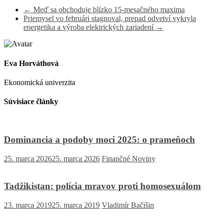
←
Meď sa obchoduje blízko 15-mesačného maxima
Priemysel vo februári stagnoval, prepad odvetví vykryla
energetika a výroba elektrických zariadení
→
Eva Horváthová
Ekonomická univerzita
Súvisiace články
Dominancia a podoby moci 2025: o prameňoch
25. marca 2026
25. marca 2026
Finančné Noviny
Tadžikistan: polícia mravov proti homosexuálom
23. marca 2019
25. marca 2019
Vladimír Bačišin