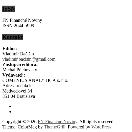
ISSN
FN Finančné Noviny
ISSN 2644-5999
Kontakt
Editor:
Vladimír Bačišin
vladimir.bacisin@gmail.com
Zástupca editora:
Michal Púchovský
Vydavateľ:
COMENIUS ANALYTICA s. r. o.
Adresa redakcie:
Medveďovej 34
851 04 Bratislava
Copyright © 2026
FN Finančné Noviny
. All rights reserved.
Theme: ColorMag by
ThemeGrill
. Powered by
WordPress
.