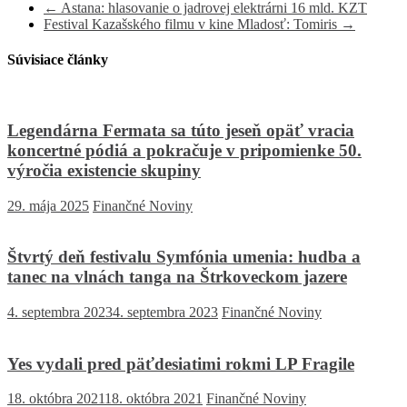
←
Astana: hlasovanie o jadrovej elektrárni 16 mld. KZT
Festival Kazašského filmu v kine Mladosť: Tomiris
→
Súvisiace články
Legendárna Fermata sa túto jeseň opäť vracia
koncertné pódiá a pokračuje v pripomienke 50.
výročia existencie skupiny
29. mája 2025
Finančné Noviny
Štvrtý deň festivalu Symfónia umenia: hudba a
tanec na vlnách tanga na Štrkoveckom jazere
4. septembra 2023
4. septembra 2023
Finančné Noviny
Yes vydali pred päťdesiatimi rokmi LP Fragile
18. októbra 2021
18. októbra 2021
Finančné Noviny