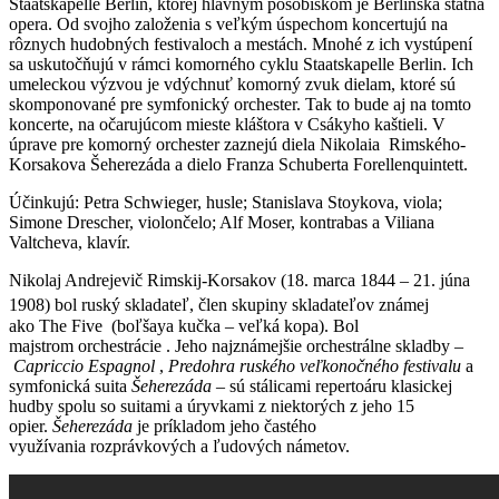
Staatskapelle Berlin, ktorej hlavným pôsobiskom je Berlínska štátna
opera. Od svojho založenia s veľkým úspechom koncertujú na
rôznych hudobných festivaloch a mestách. Mnohé z ich vystúpení
sa uskutočňujú v rámci komorného cyklu Staatskapelle Berlin. Ich
umeleckou výzvou je vdýchnuť komorný zvuk dielam, ktoré sú
skomponované pre symfonický orchester. Tak to bude aj na tomto
koncerte, na očarujúcom mieste kláštora v Csákyho kaštieli. V
úprave pre komorný orchester zaznejú diela Nikolaia Rimského-
Korsakova Šeherezáda a dielo Franza Schuberta Forellenquintett.
Účinkujú: Petra Schwieger, husle; Stanislava Stoykova, viola;
Simone Drescher, violončelo; Alf Moser, kontrabas a Viliana
Valtcheva, klavír.
Nikolaj Andrejevič Rimskij-Korsakov (18. marca 1844 – 21. júna
1908)
bol ruský skladateľ, člen skupiny skladateľov známej
ako The Five (boľšaya kučka – veľká kopa). Bol
majstrom orchestrácie . Jeho najznámejšie orchestrálne skladby –
Capriccio Espagnol
,
Predohra ruského veľkonočného festivalu
a
symfonická suita
Šeherezáda
– sú stálicami repertoáru klasickej
hudby spolu so suitami a úryvkami z niektorých z jeho 15
opier.
Šeherezáda
je príkladom jeho častého
využívania rozprávkových a ľudových námetov.