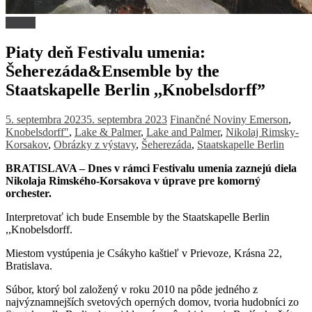
Hudba
Piaty deň Festivalu umenia:
Šeherezáda&Ensemble by the
Staatskapelle Berlin ,,Knobelsdorff”
5. septembra 2023
5. septembra 2023
Finančné Noviny
Emerson
,
Knobelsdorff"
,
Lake & Palmer
,
Lake and Palmer
,
Nikolaj Rimsky-
Korsakov
,
Obrázky z výstavy
,
Šeherezáda
,
Staatskapelle Berlin
BRATISLAVA – Dnes v rámci Festivalu umenia zaznejú diela
Nikolaja Rimského-Korsakova v úprave pre komorný
orchester.
Interpretovať ich bude Ensemble by the Staatskapelle Berlin
,,Knobelsdorff.
Miestom vystúpenia je Csákyho kaštieľ v Prievoze, Krásna 22,
Bratislava.
Súbor, ktorý bol založený v roku 2010 na pôde jedného z
najvýznamnejších svetových operných domov, tvoria hudobníci zo