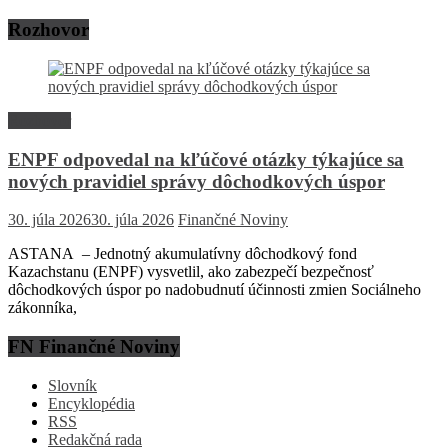
Rozhovor
Rozhovor
ENPF odpovedal na kľúčové otázky týkajúce sa
nových pravidiel správy dôchodkových úspor
30. júla 2026
30. júla 2026
Finančné Noviny
ASTANA – Jednotný akumulatívny dôchodkový fond
Kazachstanu (ENPF) vysvetlil, ako zabezpečí bezpečnosť
dôchodkových úspor po nadobudnutí účinnosti zmien Sociálneho
zákonníka,
FN Finančné Noviny
Slovník
Encyklopédia
RSS
Redakčná rada