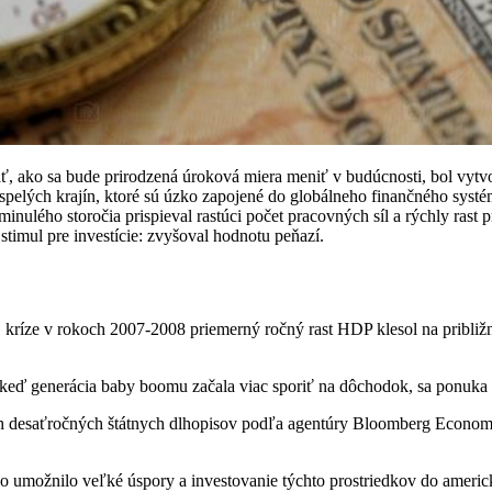
ať, ako sa bude prirodzená úroková miera meniť v budúcnosti, bol vytv
vyspelých krajín, ktoré sú úzko zapojené do globálneho finančného systé
minulého storočia prispieval rastúci počet pracovných síl a rýchly ra
stimul pre investície: zvyšoval hodnotu peňazí.
nej kríze v rokoch 2007-2008 priemerný ročný rast HDP klesol na približn
 keď generácia baby boomu začala viac sporiť na dôchodok, sa ponuka ús
h desaťročných štátnych dlhopisov podľa agentúry Bloomberg Economi
, čo umožnilo veľké úspory a investovanie týchto prostriedkov do amer