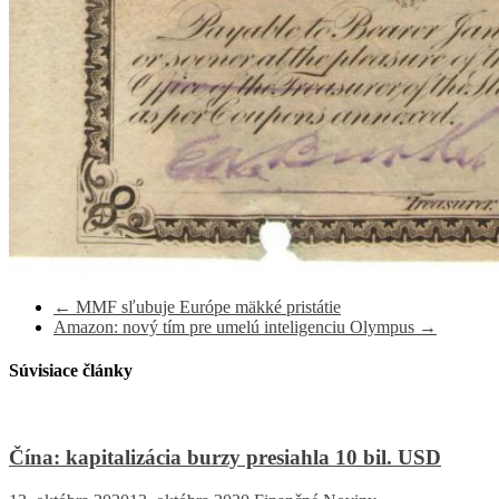
←
MMF sľubuje Európe mäkké pristátie
Amazon: nový tím pre umelú inteligenciu Olympus
→
Súvisiace články
Čína: kapitalizácia burzy presiahla 10 bil. USD