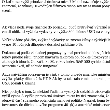
O koľko sa zvýši prirodzená úroková miera? Model naznačuje zvýšeni
znamená, že výnosy 10-ročných štátnych dlhopisov by sa mohli pohy
scenár.
Ak vláda nedá svoje financie do poriadku, budú pretrvávať výrazné 
emisií uhlíka si vyžiada výdavky vo výške 30 biliónov USD na energeti
Veľké vládne pôžičky, zvýšené výdavky na zmenu klímy a rýchlejší h
výnos 10-ročných dlhopisov dosiahol približne 6 %.
Dokonca aj podľa základnej prognózy by mal prechod od klesajúcic
rokov prudko rástli, pričom hlavným faktorom bol pokles úrokových s
akciových trhoch. Od začiatku 80. rokov index S&P 500 rýchlo rástol
ocenenia akcií, už nebude fungovať.
Azda najväčším porazeným je však v tomto prípade americké ministers
zvýšia splátky dlhu o 2 % HDP. Ak by sa tak stalo v minulom roku, m
USA poslali Ukrajine.
Niet pochýb o tom, že niektorí ľudia na vysokých sadzbách získavajú a
vyšší výnos.A vyššia prirodzená úroková miera by tiež znamenala, že 
obnoviť časť strateného potenciálu menovej politiky.Napriek tomu by
investorov do dôchodkového programu 401(k) a americké ministerstvo