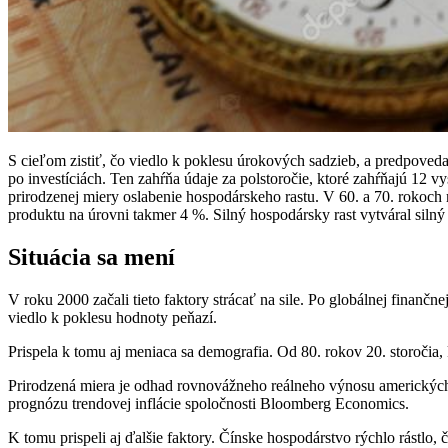
S cieľom zistiť, čo viedlo k poklesu úrokových sadzieb, a predpoved
po investíciách. Ten zahŕňa údaje za polstoročie, ktoré zahŕňajú 12 
prirodzenej miery oslabenie hospodárskeho rastu. V 60. a 70. rokoch 
produktu na úrovni takmer 4 %. Silný hospodársky rast vytváral silný 
Situácia sa mení
V roku 2000 začali tieto faktory strácať na sile. Po globálnej finanč
viedlo k poklesu hodnoty peňazí.
Prispela k tomu aj meniaca sa demografia. Od 80. rokov 20. storočia,
Prirodzená miera je odhad rovnovážneho reálneho výnosu americkýc
prognózu trendovej inflácie spoločnosti Bloomberg Economics.
K tomu prispeli aj ďalšie faktory. Čínske hospodárstvo rýchlo rástlo