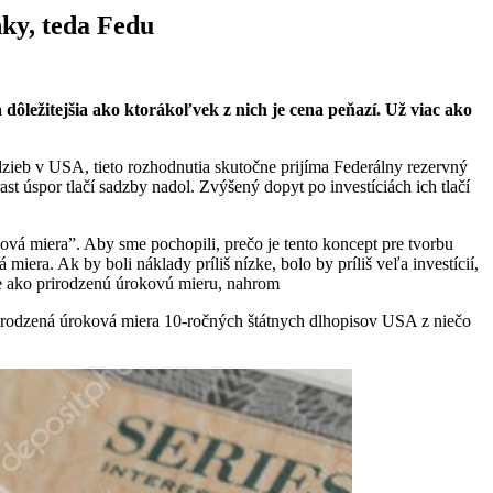
nky, teda Fedu
žitejšia ako ktorákoľvek z nich je cena peňazí. Už viac ako
adzieb v USA, tieto rozhodnutia skutočne prijíma Federálny rezervný
 úspor tlačí sadzby nadol. Zvýšený dopyt po investíciách ich tlačí
ková miera”. Aby sme pochopili, prečo je tento koncept pre tvorbu
era. Ak by boli náklady príliš nízke, bolo by príliš veľa investícií,
šie ako prirodzenú úrokovú mieru, nahrom
prirodzená úroková miera 10-ročných štátnych dlhopisov USA z niečo