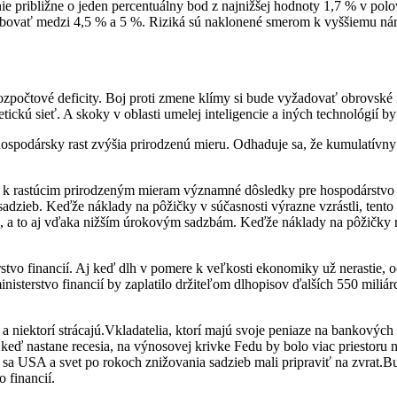
e približne o jeden percentuálny bod z najnižšej hodnoty 1,7 % v pol
bovať medzi 4,5 % a 5 %. Riziká sú naklonené smerom k vyššiemu náras
rozpočtové deficity. Boj proti zmene klímy si bude vyžadovať obrovské
ckú sieť. A skoky v oblasti umelej inteligencie a iných technológií by
ospodársky rast zvýšia prirodzenú mieru. Odhaduje sa, že kumulatívn
h k rastúcim prirodzeným mieram významné dôsledky pre hospodárstvo
adzieb. Keďže náklady na pôžičky v súčasnosti výrazne vzrástli, tento
, a to aj vďaka nižším úrokovým sadzbám. Keďže náklady na pôžičky ras
tvo financií. Aj keď dlh v pomere k veľkosti ekonomiky už nerastie, 
inisterstvo financií by zaplatilo držiteľom dlhopisov ďalších 550 mil
 niektorí strácajú.Vkladatelia, ktorí majú svoje peniaze na bankových ú
keď nastane recesia, na výnosovej krivke Fedu by bolo viac priestoru n
 sa USA a svet po rokoch znižovania sadzieb mali pripraviť na zvrat.B
 financií.