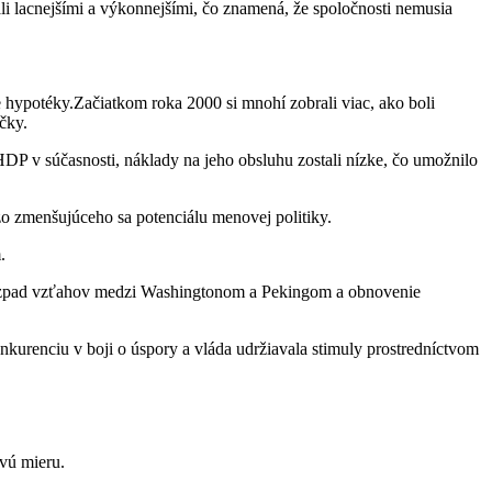
tali lacnejšími a výkonnejšími, čo znamená, že spoločnosti nemusia
hypotéky.Začiatkom roka 2000 si mnohí zobrali viac, ako boli
čky.
DP v súčasnosti, náklady na jeho obsluhu zostali nízke, čo umožnilo
zo zmenšujúceho sa potenciálu menovej politiky.
.
 Rozpad vzťahov medzi Washingtonom a Pekingom a obnovenie
nkurenciu v boji o úspory a vláda udržiavala stimuly prostredníctvom
ovú mieru.