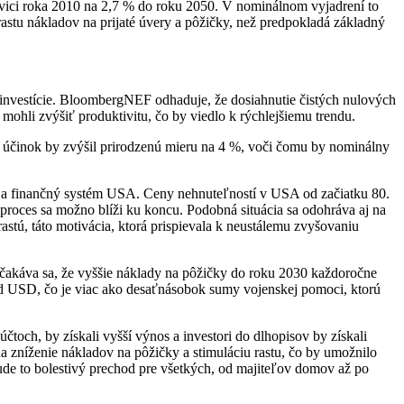
ovici roka 2010 na 2,7 % do roku 2050. V nominálnom vyjadrení to
tu nákladov na prijaté úvery a pôžičky, než predpokladá základný
 investície. BloombergNEF odhaduje, že dosiahnutie čistých nulových
 mohli zvýšiť produktivitu, čo by viedlo k rýchlejšiemu trendu.
y účinok by zvýšil prirodzenú mieru na 4 %, voči čomu by nominálny
 a finančný systém USA. Ceny nehnuteľností v USA od začiatku 80.
 proces sa možno blíži ku koncu. Podobná situácia sa odohráva aj na
tú, táto motivácia, ktorá prispievala k neustálemu zvyšovaniu
očakáva sa, že vyššie náklady na pôžičky do roku 2030 každoročne
iárd USD, čo je viac ako desaťnásobok sumy vojenskej pomoci, ktorú
čtoch, by získali vyšší výnos a investori do dlhopisov by získali
a zníženie nákladov na pôžičky a stimuláciu rastu, čo by umožnilo
ude to bolestivý prechod pre všetkých, od majiteľov domov až po