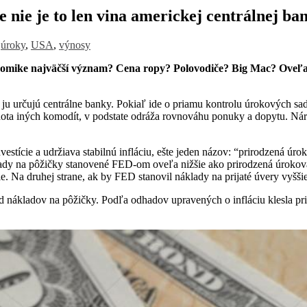
e nie je to len vina americkej centrálnej ba
,
úroky
,
USA
,
výnosy
e najväčší význam? Cena ropy? Polovodiče? Big Mac? Oveľa dôle
e ju určujú centrálne banky. Pokiaľ ide o priamu kontrolu úrokových s
ta iných komodít, v podstate odráža rovnováhu ponuky a dopytu. Nárast
tície a udržiava stabilnú infláciu, ešte jeden názov: “prirodzená úro
lady na pôžičky stanovené FED-om oveľa nižšie ako prirodzená úroková mi
cie. Na druhej strane, ak by FED stanovil náklady na prijaté úvery vyš
end nákladov na pôžičky. Podľa odhadov upravených o infláciu klesla 