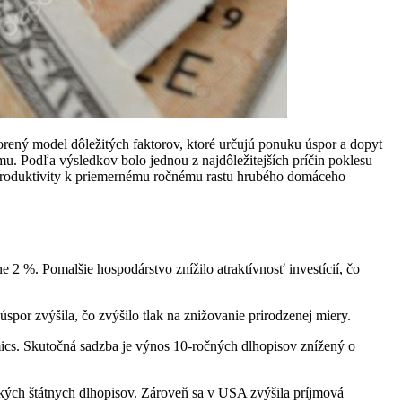
orený model dôležitých faktorov, ktoré určujú ponuku úspor a dopyt
mu. Podľa výsledkov bolo jednou z najdôležitejších príčin poklesu
st produktivity k priemernému ročnému rastu hrubého domáceho
e 2 %. Pomalšie hospodárstvo znížilo atraktívnosť investícií, čo
por zvýšila, čo zvýšilo tlak na znižovanie prirodzenej miery.
cs. Skutočná sadzba je výnos 10-ročných dlhopisov znížený o
ických štátnych dlhopisov. Zároveň sa v USA zvýšila príjmová