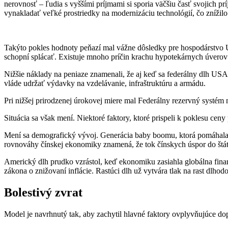
nerovnosť – ľudia s vyššími príjmami si sporia väčšiu časť svojich prí
vynakladať veľké prostriedky na modernizáciu technológií, čo znížilo
Takýto pokles hodnoty peňazí mal vážne dôsledky pre hospodárstvo U
schopní splácať. Existuje mnoho príčin krachu hypotekárnych úverov a
Nižšie náklady na peniaze znamenali, že aj keď sa federálny dlh USA
vláde udržať výdavky na vzdelávanie, infraštruktúru a armádu.
Pri nižšej prirodzenej úrokovej miere mal Federálny rezervný systém 
Situácia sa však mení. Niektoré faktory, ktoré prispeli k poklesu ce
Mení sa demografický vývoj. Generácia baby boomu, ktorá pomáhala
rovnováhy čínskej ekonomiky znamená, že tok čínskych úspor do štát
Americký dlh prudko vzrástol, keď ekonomiku zasiahla globálna finan
zákona o znižovaní inflácie. Rastúci dlh už vytvára tlak na rast dlho
Bolestivý zvrat
Model je navrhnutý tak, aby zachytil hlavné faktory ovplyvňujúce do