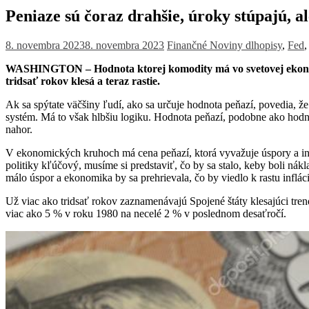
Peniaze sú čoraz drahšie, úroky stúpajú, al
8. novembra 2023
8. novembra 2023
Finančné Noviny
dlhopisy
,
Fed
WASHINGTON – Hodnota ktorej komodity má vo svetovej ekonomik
tridsať rokov klesá a teraz rastie.
Ak sa spýtate väčšiny ľudí, ako sa určuje hodnota peňazí, povedia, ž
systém. Má to však hlbšiu logiku. Hodnota peňazí, podobne ako hodno
nahor.
V ekonomických kruhoch má cena peňazí, ktorá vyvažuje úspory a inves
politiky kľúčový, musíme si predstaviť, čo by sa stalo, keby boli nák
málo úspor a ekonomika by sa prehrievala, čo by viedlo k rastu inflá
Už viac ako tridsať rokov zaznamenávajú Spojené štáty klesajúci tr
viac ako 5 % v roku 1980 na necelé 2 % v poslednom desaťročí.