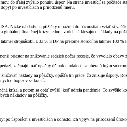
jmov, čo ďalej zvýšilo ponuku úspor. Na strane investícií sa počítače s
 dopyt po investíciách a prirodzenú mieru.
SA. Nízke náklady na pôžičky umožnili domácnostiam vziať si väčšie 
 globálnej finančnej krízy: jednou z nich sú klesajúce náklady na pôži
 takmer strojnásobil z 33 % HDP na prelome storočí na takmer 100 % H
menší priestor na znižovanie sadzieb počas recesie, čo vyvolalo obavy 
ny peňazí, začínajú mať opačný účinok a udalosti sa uberajú iným smerom
 znižovať náklady na pôžičky, opúšťa trh práce, čo znižuje úspory.
nych dlhopisov sa končí.
čná kríza, a potom sa opäť zvýšil, keď udrela pandémia. To zvýšilo ko
dobých nákladov na pôžičky.
pyt po úsporách a investíciách a odhadol ich vplyv na prirodzenú úrok