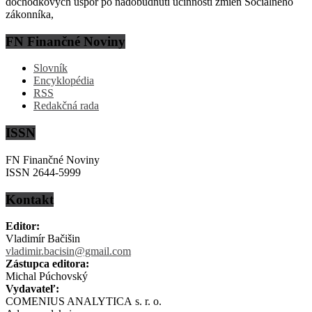
dôchodkových úspor po nadobudnutí účinnosti zmien Sociálneho
zákonníka,
FN Finančné Noviny
Slovník
Encyklopédia
RSS
Redakčná rada
ISSN
FN Finančné Noviny
ISSN 2644-5999
Kontakt
Editor:
Vladimír Bačišin
vladimir.bacisin@gmail.com
Zástupca editora:
Michal Púchovský
Vydavateľ:
COMENIUS ANALYTICA s. r. o.