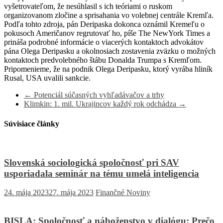
vyšetrovateľom, že nesúhlasil s ich teóriami o ruskom
organizovanom zločine a sprisahania vo volebnej centrále Kremľa.
Podľa tohto zdroja, pán Deripaska dokonca oznámil Kremeľu o
pokusoch Američanov regrutovať ho, píše The NewYork Times a
prináša podrobné informácie o viacerých kontaktoch advokátov
pána Olega Deripasku a okolnosiach zostavenia zväzku o možných
kontaktoch predvolebného štábu Donalda Trumpa s Kremľom.
Pripomenieme, že na podnik Olega Deripasku, ktorý vyrába hliník
Rusal, USA uvalili sankcie.
←
Potenciál súčasných vyhľadávačov a trhy
Klimkin: 1. mil. Ukrajincov každý rok odchádza
→
Súvisiace články
Slovenská sociologická spoločnosť pri SAV
usporiadala seminár na tému umelá inteligencia
24. mája 2023
27. mája 2023
Finančné Noviny
BISLA: Spoločnosť a náboženstvo v dialógu: Prečo