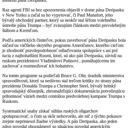
asistenti pána Deripasku.
Raz agenti FBI sa bez upozornenia objavili v dome pána Deripasku
v New Yorku a začal sa ho vypytovať, či Paul Manafort, jeho
bývalý obchodný partner, ktorý sa neskôr stal šéfom volebného
ústredie pána Trumpa – byť zväzujúim článkom medzi prevolebným
štábom a Kremľom.
Podľa amerických činiteľov, pokus zaverbovať pána Deripasku bola
súčasťou väčšieho skrytého programu Američanov, ktorého cieľom
je zhodnotiť pravdepodobnosť odlaďovania spolupráce s asi pol
tucta z najbohatšími Rusmi, ktorí, sú ako pán Deripaska, závislí na
ruskom prezidentovi Vladimírovi Putinovi , pomáhajúcemu im
zachovať a rozmnožovať ich bohatstvo.
Na tomto programe sa podieľali Bruce G. Ohr, úradník ministerstva
spravodlivosti, ktorý sa nedávno stal terčom kritiky zo strany pána
prezidenta Donalda Trumpa a Christopher Steel, bývalý britský
spravodajský dôstojník, zhromažďujúci dokumentáciu potvrdzujúcu
prítomnosť väzieb medzi centrálou predvolebnej kampane Trumpa s
Ruskom.
Systematické snahy získať súhlas ruských oligarchov
spolupracovať, o čom sa skôr nehovorilo, ale nič z týchto pokusov
zrejme nepriniesol žiadne výsledky. A pán Deripaska, ako jeden
zdroj povedal oboznámený so situáciou povedal americkým