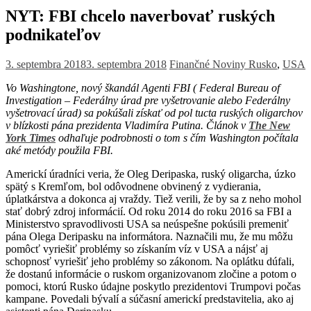
NYT: FBI chcelo naverbovať ruských
podnikateľov
3. septembra 2018
3. septembra 2018
Finančné Noviny
Rusko
,
USA
Vo Washingtone, nový škandál Agenti FBI ( Federal Bureau of
Investigation – Federálny úrad pre vyšetrovanie alebo Federálny
vyšetrovací úrad)
sa pokúšali získať od pol tucta ruských oligarchov
v blízkosti pána prezidenta Vladimíra Putina. Článok v
The New
York Times
odhaľuje podrobnosti o tom s čím Washington počítala
aké metódy použila FBI.
Americkí úradníci veria, že Oleg Deripaska, ruský oligarcha, úzko
spätý s Kremľom, bol odôvodnene obvinený z vydierania,
úplatkárstva a dokonca aj vraždy. Tiež verili, že by sa z neho mohol
stať dobrý zdroj informácií. Od roku 2014 do roku 2016 sa FBI a
Ministerstvo spravodlivosti USA sa neúspešne pokúsili premeniť
pána Olega Deripasku na informátora. Naznačili mu, že mu môžu
pomôcť vyriešiť problémy so získaním víz v USA a nájsť aj
schopnosť vyriešiť jeho problémy so zákonom. Na oplátku dúfali,
že dostanú informácie o ruskom organizovanom zločine a potom o
pomoci, ktorú Rusko údajne poskytlo prezidentovi Trumpovi počas
kampane. Povedali bývalí a súčasní americkí predstavitelia, ako aj