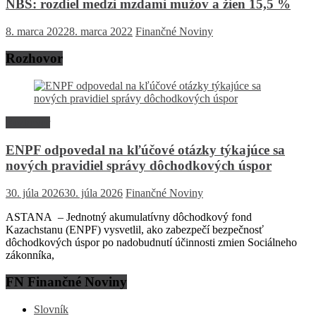
NBS: rozdiel medzi mzdami mužov a žien 15,5 %
8. marca 2022
8. marca 2022
Finančné Noviny
Rozhovor
Rozhovor
ENPF odpovedal na kľúčové otázky týkajúce sa
nových pravidiel správy dôchodkových úspor
30. júla 2026
30. júla 2026
Finančné Noviny
ASTANA – Jednotný akumulatívny dôchodkový fond
Kazachstanu (ENPF) vysvetlil, ako zabezpečí bezpečnosť
dôchodkových úspor po nadobudnutí účinnosti zmien Sociálneho
zákonníka,
FN Finančné Noviny
Slovník