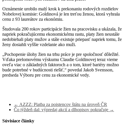
Oznámenie urobilo malý krok k prekonaniu rodových rozdielov
Nobelovej komisie: Goldinová je len treťou ženou, ktorá vyhrala
cenu z 93 laureátov za ekonómiu.
Študovala 200 rokov participácie žien na pracovisku a ukázala, že
napriek pokračujúcemu ekonomickému rastu, platy žien neustále
nedobiehali platy mužov a stále existuje priepasť napriek tomu, že
ženy dosiahli vyššie vzdelanie ako muži.
„Pochopenie úlohy žien na trhu práce je pre spoločnosť dôležité.
Vďaka prelomovému výskumu Claudie Goldinovej teraz vieme
oveľa viac o základných faktoroch a o tom, ktoré bariéry možno
bude potrebné v budúcnosti riešiť,“ povedal Jakob Svensson,
predseda Výboru pre cenu za ekonomické vedy.
←
AZZZ: Platba za poistencov štátu na úroveň ČR
Čo týždeň dal: výpredaj akcií a dlhopisov pokračuje
→
Súvisiace články