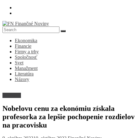
Skip
to
content
FN
Ekonomika
Finančné
Financie
Noviny
Firmy a trhy
Spoločnosť
Denník
Svet
o
Manažment
ekonomike
Literatúra
a
Názory
spoločnosti
Trh práce
Nobelovu cenu za ekonómiu získala
profesorka za lepšie pochopenie rozdielov
na pracovisku