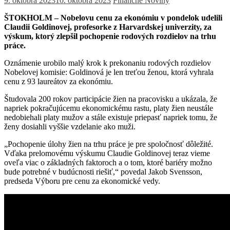
9. októbra 2023
10. októbra 2023
Finančné Noviny
ŠTOKHOLM – Nobelovu cenu za ekonómiu v pondelok udelili
Claudii Goldinovej, profesorke z Harvardskej univerzity, za
výskum, ktorý zlepšil pochopenie rodových rozdielov na trhu
práce.
Oznámenie urobilo malý krok k prekonaniu rodových rozdielov
Nobelovej komisie: Goldinová je len treťou ženou, ktorá vyhrala
cenu z 93 laureátov za ekonómiu.
Študovala 200 rokov participácie žien na pracovisku a ukázala, že
napriek pokračujúcemu ekonomickému rastu, platy žien neustále
nedobiehali platy mužov a stále existuje priepasť napriek tomu, že
ženy dosiahli vyššie vzdelanie ako muži.
„Pochopenie úlohy žien na trhu práce je pre spoločnosť dôležité.
Vďaka prelomovému výskumu Claudie Goldinovej teraz vieme
oveľa viac o základných faktoroch a o tom, ktoré bariéry možno
bude potrebné v budúcnosti riešiť,“ povedal Jakob Svensson,
predseda Výboru pre cenu za ekonomické vedy.