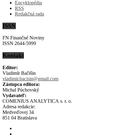
Encyklopédia
RSS
Redakčná rada
ISSN
FN Finančné Noviny
ISSN 2644-5999
Kontakt
Editor:
Vladimír Bačišin
vladimir.bacisin@gmail.com
Zástupca editora:
Michal Púchovský
Vydavateľ:
COMENIUS ANALYTICA s. r. o.
Adresa redakcie:
Medveďovej 34
851 04 Bratislava