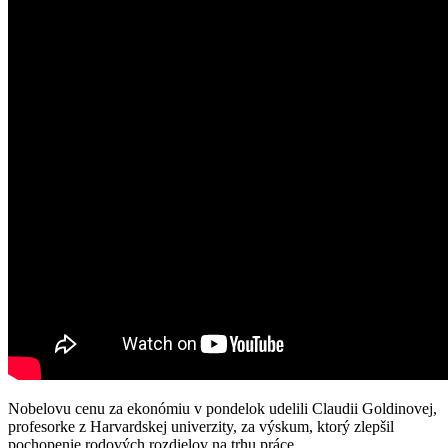
Nobelovu cenu za ekonómiu v pondelok udelili Claudii Goldinovej,
profesorke z Harvardskej univerzity, za výskum, ktorý zlepšil
pochopenie rodových rozdielov na trhu práce.