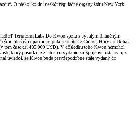
ájazdu“. O niekoľko dní neskôr regulačné orgány štátu New York
y riaditeľ Terraform Labs Do Kwon spolu s bývalým finančným
oľkými falošnými pasmi pri pokuse o útek z Čiernej Hory do Dubaja.
ur (v tom čase asi 435 000 USD). V dôsledku toho Kwon nemohol
vosti, ktorý posudzuje žiadosti o vydanie zo Spojených štátov aj z
ournal uviedol, že Kwon bude pravdepodobne stále vydaný do