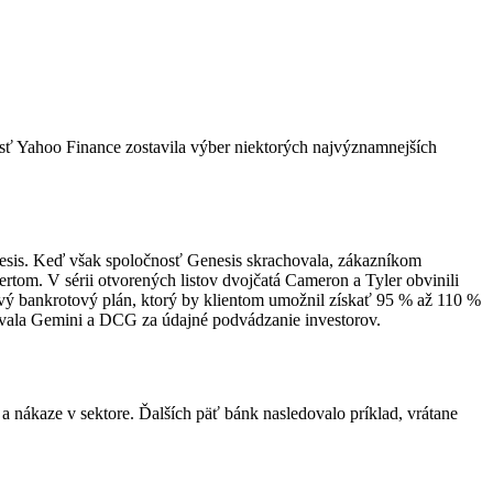
sť Yahoo Finance zostavila výber niektorých najvýznamnejších
enesis. Keď však spoločnosť Genesis skrachovala, zákazníkom
rtom. V sérii otvorených listov dvojčatá Cameron a Tyler obvinili
ový bankrotový plán, ktorý by klientom umožnil získať 95 % až 110 %
lovala Gemini a DCG za údajné podvádzanie investorov.
e a nákaze v sektore. Ďalších päť bánk nasledovalo príklad, vrátane