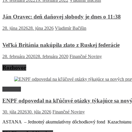
19. februára 2022
19. februára 2022
Vladimír Bačišin
Ján Oravec: deň daňovej slobody je dnes o 11:38
28. júna 2026
28. júna 2026
Vladimír Bačišin
Veľká Británia nakúpila zlato z Ruskej federácie
28. februára 2020
28. februára 2020
Finančné Noviny
Rozhovor
Rozhovor
ENPF odpovedal na kľúčové otázky týkajúce sa nový
30. júla 2026
30. júla 2026
Finančné Noviny
ASTANA – Jednotný akumulatívny dôchodkový fond Kazachstanu (EN