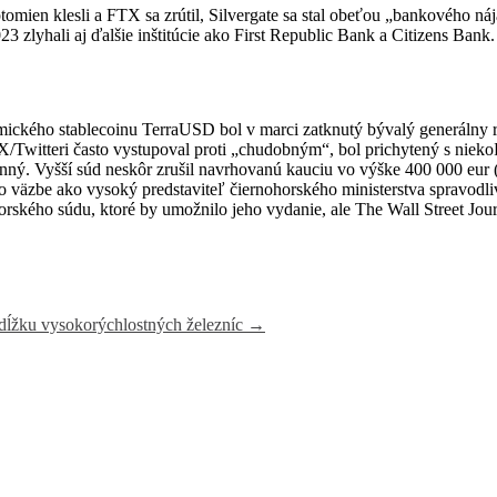
tomien klesli a FTX sa zrútil, Silvergate sa stal obeťou „bankového n
 zlyhali aj ďalšie inštitúcie ako First Republic Bank a Citizens Bank.
itmického stablecoinu TerraUSD bol v marci zatknutý bývalý generáln
 X/Twitteri často vystupoval proti „chudobným“, bol prichytený s niek
evinný. Vyšší súd neskôr zrušil navrhovanú kauciu vo výške 400 000 e
 vo väzbe ako vysoký predstaviteľ čiernohorského ministerstva spravodli
horského súdu, ktoré by umožnilo jeho vydanie, ale The Wall Street J
 dĺžku vysokorýchlostných železníc
→