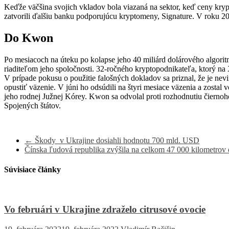
Keďže väčšina svojich vkladov bola viazaná na sektor, keď ceny kryp
zatvorili ďalšiu banku podporujúcu kryptomeny, Signature. V roku 2023
Do Kwon
Po mesiacoch na úteku po kolapse jeho 40 miliárd dolárového algor
riaditeľom jeho spoločnosti. 32-ročného kryptopodnikateľa, ktorý na
V prípade pokusu o použitie falošných dokladov sa priznal, že je n
opustiť väzenie. V júni ho odsúdili na štyri mesiace väzenia a zostal
jeho rodnej Južnej Kórey. Kwon sa odvolal proti rozhodnutiu čierno
Spojených štátov.
←
Škody v Ukrajine dosiahli hodnotu 700 mld. USD
Čínska ľudová republika zvýšila na celkom 47 000 kilometrov
Súvisiace články
Vo februári v Ukrajine zdraželo citrusové ovocie