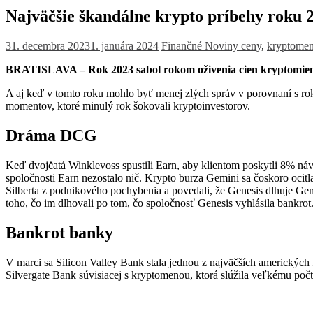
Najväčšie škandálne krypto príbehy roku 
31. decembra 2023
1. januára 2024
Finančné Noviny
ceny
,
kryptome
BRATISLAVA – Rok 2023 sabol rokom oživenia cien kryptomie
A aj keď v tomto roku mohlo byť menej zlých správ v porovnaní s ro
momentov, ktoré minulý rok šokovali kryptoinvestorov.
Dráma DCG
Keď dvojčatá Winklevoss spustili Earn, aby klientom poskytli 8% ná
spoločnosti Earn nezostalo nič. Krypto burza Gemini sa čoskoro ocitl
Silberta z podnikového pochybenia a povedali, že Genesis dlhuje Ge
toho, čo im dlhovali po tom, čo spoločnosť Genesis vyhlásila bankr
Bankrot banky
V marci sa Silicon Valley Bank stala jednou z najväčších amerických fi
Silvergate Bank súvisiacej s kryptomenou, ktorá slúžila veľkému po