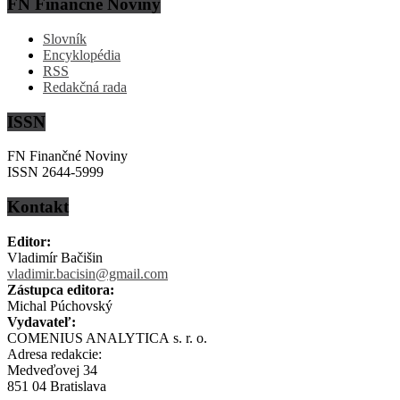
FN Finančné Noviny
Slovník
Encyklopédia
RSS
Redakčná rada
ISSN
FN Finančné Noviny
ISSN 2644-5999
Kontakt
Editor:
Vladimír Bačišin
vladimir.bacisin@gmail.com
Zástupca editora:
Michal Púchovský
Vydavateľ:
COMENIUS ANALYTICA s. r. o.
Adresa redakcie:
Medveďovej 34
851 04 Bratislava