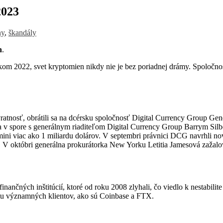
2023
ny
,
škandály
n
.
kom 2022, svet kryptomien nikdy nie je bez poriadnej drámy. Spoločno
vratnosť, obrátili sa na dcérsku spoločnosť Digital Currency Group G
a v spore s generálnym riaditeľom Digital Currency Group Barrym Silbe
mini viac ako 1 miliardu dolárov. V septembri právnici DCG navrhli n
ot. V októbri generálna prokurátorka New Yorku Letitia Jamesová zaža
nančných inštitúcií, ktoré od roku 2008 zlyhali, čo viedlo k nestabilit
čtu významných klientov, ako sú Coinbase a FTX.