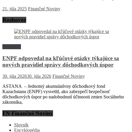
21. júla 2025
Finančné Noviny
Rozhovor
Rozhovor
ENPF odpovedal na kľúčové otázky týkajúce sa
nových pravidiel správy dôchodkových úspor
30. júla 2026
30. júla 2026
Finančné Noviny
ASTANA – Jednotný akumulatívny dôchodkový fond
Kazachstanu (ENPF) vysvetlil, ako zabezpečí bezpečnosť
dôchodkových úspor po nadobudnutí účinnosti zmien Sociálneho
zákonníka,
FN Finančné Noviny
Slovník
Encyklopédia