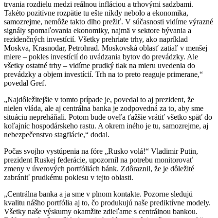
trvania rozdielu medzi reálnou infláciou a trhovými sadzbami.
Takéto pozitívne rozpätie tu ešte nikdy nebolo a ekonomika,
samozrejme, nemôže takto dlho prežiť. V súčasnosti vidíme výrazné
signály spomaľovania ekonomiky, najmä v sektore bývania a
rezidenčných investícií. Všetky prehriate trhy, ako napríklad
Moskva, Krasnodar, Petrohrad. Moskovská oblasť zatiaľ v menšej
miere – pokles investícií do uvádzania bytov do prevádzky. Ale
všetky ostatné trhy – vidíme prudký tlak na mieru uvedenia do
prevádzky a objem investícií. Trh na to preto reaguje primerane,“
povedal Gref.
„Najdôležitejšie v tomto prípade je, povedal to aj prezident, že
nielen vláda, ale aj centrálna banka je zodpovedná za to, aby sme
situáciu nepreháňali. Potom bude oveľa ťažšie vrátiť všetko späť do
koľajníc hospodárskeho rastu. A okrem iného je tu, samozrejme, aj
nebezpečenstvo stagflácie,“ dodal.
Počas svojho vystúpenia na fóre „Rusko volá!“ Vladimir Putin,
prezident Ruskej federácie, upozornil na potrebu monitorovať
zmeny v úverových portfóliách bánk. Zdôraznil, že je dôležité
zabrániť prudkému poklesu v tejto oblasti.
„Centrálna banka a ja sme v plnom kontakte. Pozorne sledujú
kvalitu nášho portfólia aj to, čo produkujú naše prediktívne modely.
Všetky naše výskumy okamžite zdieľame s centrálnou bankou.