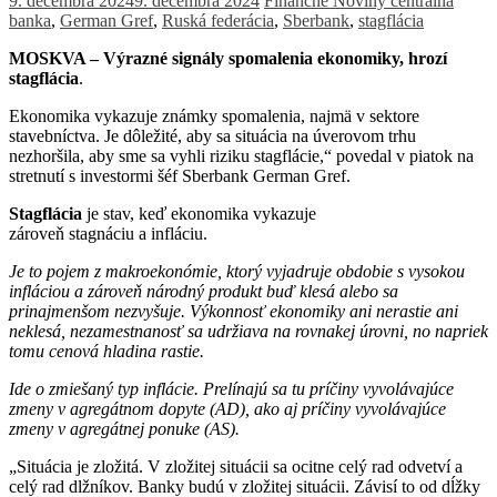
9. decembra 2024
9. decembra 2024
Finančné Noviny
centrálna
banka
,
German Gref
,
Ruská federácia
,
Sberbank
,
stagflácia
MOSKVA – Výrazné signály spomalenia ekonomiky, hrozí
stagflácia
.
Ekonomika vykazuje známky spomalenia, najmä v sektore
stavebníctva. Je dôležité, aby sa situácia na úverovom trhu
nezhoršila, aby sme sa vyhli riziku stagflácie,“ povedal v piatok na
stretnutí s investormi šéf Sberbank German Gref.
Stagflácia
je stav, keď ekonomika vykazuje
zároveň stagnáciu a infláciu.
Je to pojem z makroekonómie, ktorý vyjadruje obdobie s vysokou
infláciou a zároveň národný produkt buď klesá alebo sa
prinajmenšom nezvyšuje. Výkonnosť ekonomiky ani nerastie ani
neklesá, nezamestnanosť sa udržiava na rovnakej úrovni, no napriek
tomu cenová hladina rastie.
Ide o zmiešaný typ inflácie. Prelínajú sa tu príčiny vyvolávajúce
zmeny v agregátnom dopyte (AD), ako aj príčiny vyvolávajúce
zmeny v agregátnej ponuke (AS).
„Situácia je zložitá. V zložitej situácii sa ocitne celý rad odvetví a
celý rad dlžníkov. Banky budú v zložitej situácii. Závisí to od dĺžky