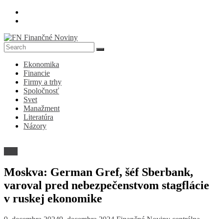
Skip
to
content
FN
Ekonomika
Finančné
Financie
Noviny
Firmy a trhy
Spoločnosť
Denník
Svet
o
Manažment
ekonomike
Literatúra
a
Názory
spoločnosti
Svet
Moskva: German Gref, šéf Sberbank,
varoval pred nebezpečenstvom stagflácie
v ruskej ekonomike