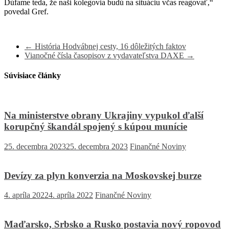
Dúfame teda, že naši kolegovia budú na situáciu včas reagovať,“
povedal Gref.
←
História Hodvábnej cesty, 16 dôležitých faktov
Vianočné čísla časopisov z vydavateľstva DAXE
→
Súvisiace články
Na ministerstve obrany Ukrajiny vypukol ďalší
korupčný škandál spojený s kúpou munície
25. decembra 2023
25. decembra 2023
Finančné Noviny
Devízy za plyn konverzia na Moskovskej burze
4. apríla 2022
4. apríla 2022
Finančné Noviny
Maďarsko, Srbsko a Rusko postavia nový ropovod