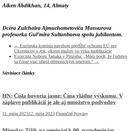
Aiken Abdikhan, 14, Almaty
Dcéra Zulchaira Ajmuchametoviča Mansurova
profesorka Guľmira Sultanbaeva spolu jubilantom.
←
Európska komisia navrhuje predĺžiť ochranu EÚ pre
Ukrajincov o rok, okrem mužov vo veku mobilizácie
Exorcista Noboru Tanaka v Pinzuba: „Mám pocit, že ľudstvo
sa čoraz viac uberá démonickým smerom.“
→
Súvisiace články
HN: Čísla hovoria jasne: Čína vládne výskumu. V
záplave publikácií je ale aj množstvo podvodov
11. mája 2023
12. mája 2023
Finančné Noviny
Miroslav Tížik na seminári k 90. narodeninám