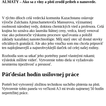
ALMATY – Ako sa z vlny a plsti zrodil príbeh o nanovede.
V týchto dňoch celá vedecká komunita Kazachstanu oslavuje
výročie Zulchaira Ajmuchametoviča Mansurova, významnej
osobnosti národnej vedy, doktora chemických vied a profesora. Celá
krajina ho uznáva ako laureáta štátnej ceny, vedca, ktorý venoval
viac ako polstoročie výskumu procesov spaľovania a položil
základy kazašskej nanotechnológie. Môj starý otec už dostal stovky
oficiálnych gratulácií. Ale ako jeho vnučka som mu chcela pripraviť
ten najdojímavejší a najneobvyklejší darček od celej našej rodiny.
Rozhodla som sa utkať jeho portrétny panel vlastnými rukami;
výsledok môžete vidieť. Vytvorenie tohto diela si vyžadovalo
nesmiernu trpezlivosť a presnosť.
Päťdesiat hodín usilovnej práce
Portrét bol vytvorený zložitou technikou suchého plstenia na plsti.
Vytvorenie tohto panela vo veľkosti A3 mi trvalo najmenej 50 hodín
nepretržitej práce.