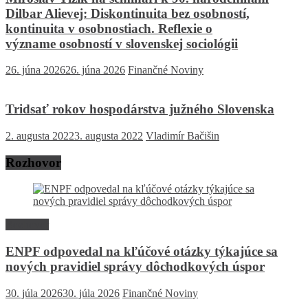
Dilbar Alievej: Diskontinuita bez osobností,
kontinuita v osobnostiach. Reflexie o
význame osobností v slovenskej sociológii
26. júna 2026
26. júna 2026
Finančné Noviny
Tridsať rokov hospodárstva južného Slovenska
2. augusta 2022
3. augusta 2022
Vladimír Bačišin
Rozhovor
Rozhovor
ENPF odpovedal na kľúčové otázky týkajúce sa
nových pravidiel správy dôchodkových úspor
30. júla 2026
30. júla 2026
Finančné Noviny