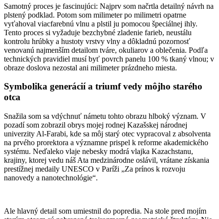
Samotný proces je fascinujúci: Najprv som načrtla detailný návrh na
plstený podklad. Potom som milimeter po milimetri opatrne
vyťahoval viacfarebnú vlnu a plstil ju pomocou špeciálnej ihly.
Tento proces si vyžaduje bezchybné zladenie farieb, neustálu
kontrolu hrúbky a hustoty vrstvy vlny a dôkladnú pozornosť
venovanú najmenším detailom tváre, okuliarov a oblečenia. Podľa
technických pravidiel musí byť povrch panelu 100 % tkaný vlnou; v
obraze doslova nezostal ani milimeter prázdneho miesta.
Symbolika generácií a triumf vedy môjho starého
otca
Snažila som sa vdýchnuť námetu tohto obrazu hlboký význam. V
pozadí som zobrazil obrys mojej rodnej Kazašskej národnej
univerzity Al-Farabi, kde sa môj starý otec vypracoval z absolventa
na prvého prorektora a významne prispel k reforme akademického
systému. Neďaleko vlaje nebesky modrá vlajka Kazachstanu,
krajiny, ktorej vedu náš Ata medzinárodne oslávil, vrátane získania
prestížnej medaily UNESCO v Paríži „Za prínos k rozvoju
nanovedy a nanotechnológie“.
Ale hlavný detail som umiestnil do popredia. Na stole pred mojím