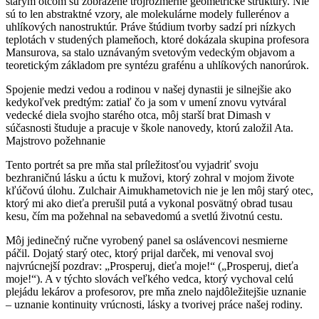
starým otcom sú zobrazené trojrozmerné geometrické štruktúry. Nie
sú to len abstraktné vzory, ale molekulárne modely fullerénov a
uhlíkových nanostruktúr. Práve štúdium tvorby sadzí pri nízkych
teplotách v studených plameňoch, ktoré dokázala skupina profesora
Mansurova, sa stalo uznávaným svetovým vedeckým objavom a
teoretickým základom pre syntézu grafénu a uhlíkových nanorúrok.
Spojenie medzi vedou a rodinou v našej dynastii je silnejšie ako
kedykoľvek predtým: zatiaľ čo ja som v umení znovu vytváral
vedecké diela svojho starého otca, môj starší brat Dimash v
súčasnosti študuje a pracuje v škole nanovedy, ktorú založil Ata.
Majstrovo požehnanie
Tento portrét sa pre mňa stal príležitosťou vyjadriť svoju
bezhraničnú lásku a úctu k mužovi, ktorý zohral v mojom živote
kľúčovú úlohu. Zulchair Aimukhametovich nie je len môj starý otec,
ktorý mi ako dieťa prerušil putá a vykonal posvätný obrad tusau
kesu, čím ma požehnal na sebavedomú a svetlú životnú cestu.
Môj jedinečný ručne vyrobený panel sa oslávencovi nesmierne
páčil. Dojatý starý otec, ktorý prijal darček, mi venoval svoj
najvrúcnejší pozdrav: „Prosperuj, dieťa moje!“ („Prosperuj, dieťa
moje!“). A v týchto slovách veľkého vedca, ktorý vychoval celú
plejádu lekárov a profesorov, pre mňa znelo najdôležitejšie uznanie
– uznanie kontinuity vrúcnosti, lásky a tvorivej práce našej rodiny.