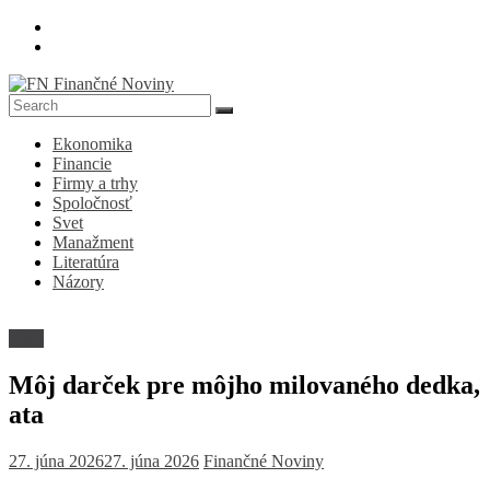
Skip
to
content
FN
Ekonomika
Finančné
Financie
Noviny
Firmy a trhy
Spoločnosť
Denník
Svet
o
Manažment
ekonomike
Literatúra
a
Názory
spoločnosti
Veda
Môj darček pre môjho milovaného dedka,
ata
27. júna 2026
27. júna 2026
Finančné Noviny