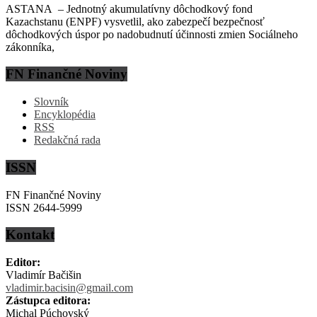
ASTANA – Jednotný akumulatívny dôchodkový fond
Kazachstanu (ENPF) vysvetlil, ako zabezpečí bezpečnosť
dôchodkových úspor po nadobudnutí účinnosti zmien Sociálneho
zákonníka,
FN Finančné Noviny
Slovník
Encyklopédia
RSS
Redakčná rada
ISSN
FN Finančné Noviny
ISSN 2644-5999
Kontakt
Editor:
Vladimír Bačišin
vladimir.bacisin@gmail.com
Zástupca editora:
Michal Púchovský