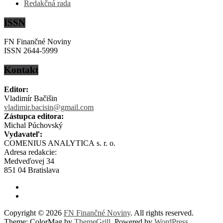
Redakčná rada
ISSN
FN Finančné Noviny
ISSN 2644-5999
Kontakt
Editor:
Vladimír Bačišin
vladimir.bacisin@gmail.com
Zástupca editora:
Michal Púchovský
Vydavateľ:
COMENIUS ANALYTICA s. r. o.
Adresa redakcie:
Medveďovej 34
851 04 Bratislava
Copyright © 2026
FN Finančné Noviny
. All rights reserved.
Theme: ColorMag by
ThemeGrill
. Powered by
WordPress
.