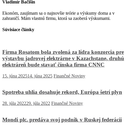
Vladimír Bačišin
Ekonóm, zaujímam sa o najnovšie teórie a výskumy doma a v
zahraničí. Mám vlastnú firmu, ktorá sa zaoberá výskumami.
Súvisiace články
Firma Rosatom bola zvolená za lídra konzorcia pre
výstavbu jadrovej elektrárne v Kazachstane, druhú
elektráreň bude stavať čínska firma CNNC
15. júna 2025
14. júna 2025
Finančné Noviny
Spotreba uhlia dosahuje rekord, Európa šetrí plyn
28. júla 2022
29. júla 2022
Finančné Noviny
Mondi plc. predáva svoj podnik v Ruskej federácii