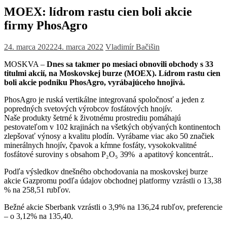
MOEX: lídrom rastu cien boli akcie
firmy PhosAgro
24. marca 2022
24. marca 2022
Vladimír Bačišin
MOSKVA –
Dnes sa takmer po mesiaci obnovili obchody s 33
titulmi akcií, na Moskovskej burze (MOEX). Lídrom rastu cien
boli akcie podniku PhosAgro, vyrábajúceho hnojivá.
PhosAgro je ruská vertikálne integrovaná spoločnosť a jeden z
popredných svetových výrobcov fosfátových hnojív.
Naše produkty šetrné k životnému prostrediu pomáhajú
pestovateľom v 102 krajinách na všetkých obývaných kontinentoch
zlepšovať výnosy a kvalitu plodín. Vyrábame viac ako 50 značiek
minerálnych hnojív, čpavok a kŕmne fosfáty, vysokokvalitné
fosfátové suroviny s obsahom P₂O₅ 39% a apatitový koncentrát..
Podľa výsledkov dnešného obchodovania na moskovskej burze
akcie Gazpromu podľa údajov obchodnej platformy vzrástli o 13,38
% na 258,51 rubľov.
Bežné akcie Sberbank vzrástli o 3,9% na 136,24 rubľov, preferencie
– o 3,12% na 135,40.