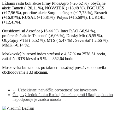
Lídrami rastu boli akcie firmy PhosAgro (+26,62 %), obyčajné
akcie Tatneft (+20,11 %), NOVATEK (+18,48 %), FGC UES
(+17,96 %), prioritné akcie Surgutneftegaz (+17,73 %), Rosneft
(+16,97%), RUSAL (+15,81%), Polyus (+15,68%), LUKOIL
(+12,41%).
Outsidermi sú Aeroflot (-16,44 %), Inter RAO (-6,94 %),
preferenčné akcie Transneft (-6,06 %), Detský Mir (-5,55 %),
Obyčajný VTB (-5,52 %), MTS (-5,47 %) , Severstaľ (-2,66 %),
MMK (-0,14 %).
Moskovský burzový index vzrástol o 4,37 % na 2578,51 bodu,
zatiaľ čo RTS klesol o 9 % na 852,64 bodu.
Moskovská burza dnes po takmer mesačnej prestávke obnovila
obchodovanie s 33 akciami.
←
Uzbekistan: najväčšia otvorenosť pre investorov
Čo je výsledok útoku Ruskej federácie proti Ukrajine, kto ho
nepodporuje je zradca národa
→