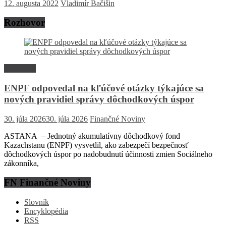
12. augusta 2022
Vladimír Bačišin
Rozhovor
Rozhovor
ENPF odpovedal na kľúčové otázky týkajúce sa
nových pravidiel správy dôchodkových úspor
30. júla 2026
30. júla 2026
Finančné Noviny
ASTANA – Jednotný akumulatívny dôchodkový fond
Kazachstanu (ENPF) vysvetlil, ako zabezpečí bezpečnosť
dôchodkových úspor po nadobudnutí účinnosti zmien Sociálneho
zákonníka,
FN Finančné Noviny
Slovník
Encyklopédia
RSS