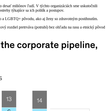
o desať miliónov ľudí. V týchto organizáciách sme uskutočnili
trehy týkajúce sa ich politík a postupov.
kého a LGBTQ+ pôvodu, ako aj ženy so zdravotným postihnutím.
ový rozdiel pretrváva (potrubí) bez ohľadu na rasu a etnický pôvod