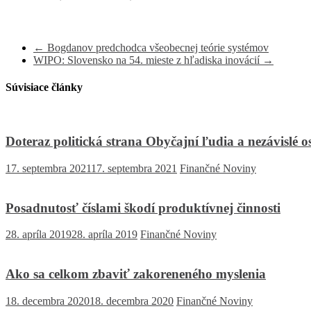
←
Bogdanov predchodca všeobecnej teórie systémov
WIPO: Slovensko na 54. mieste z hľadiska inovácií
→
Súvisiace články
Doteraz politická strana Obyčajní ľudia a nezávislé 
17. septembra 2021
17. septembra 2021
Finančné Noviny
Posadnutosť číslami škodí produktívnej činnosti
28. apríla 2019
28. apríla 2019
Finančné Noviny
Ako sa celkom zbaviť zakoreneného myslenia
18. decembra 2020
18. decembra 2020
Finančné Noviny