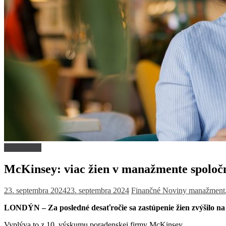
Manažment
McKinsey: viac žien v manažmente spoločn
23. septembra 2024
23. septembra 2024
Finančné Noviny
manažment
LONDÝN – Za posledné desaťročie sa zastúpenie žien zvýšilo n
Vyplýva to z 10. výskumu poradenskej firmy McKinsey.