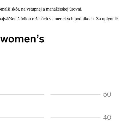
omalší skôr, na vstupnej a manažérskej úrovni.
e najväčšou štúdiou o ženách v amerických podnikoch. Za uplynulé