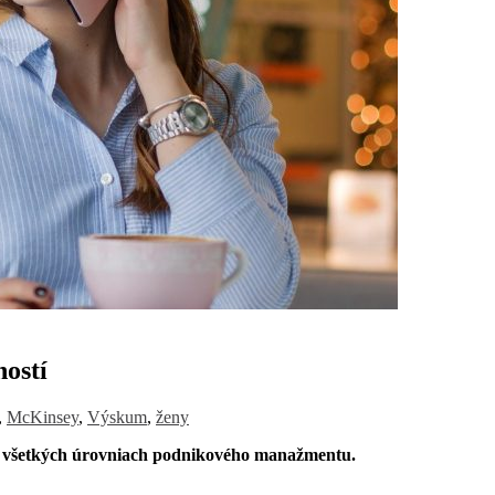
ostí
,
McKinsey
,
Výskum
,
ženy
a všetkých úrovniach podnikového manažmentu.