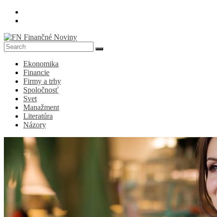
Skip
to
content
FN
Ekonomika
Finančné
Financie
Noviny
Firmy a trhy
Spoločnosť
Denník
Svet
o
Manažment
ekonomike
Literatúra
a
Názory
spoločnosti