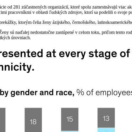
ie od 281 zúčastnených organizácií, ktoré spolu zamestnávajú viac ak
 pracovníkmi v oblasti ľudských zdrojov, ktorí sa podelili o svoje pos
 prekážky, ktorým čelia ženy ázijského, černošského, latinskoameric
 Ženy sú naďalej nedostatočne zastúpené v celom toku, pričom tento rod
tkých úrovniach.