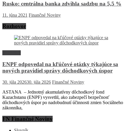
Rusko: centrálna banka zdvihla sadzbu na 5,5 %
11. júna 2021
Finančné Noviny
Rozhovor
Rozhovor
ENPF odpovedal na kľúčové otázky týkajúce sa
nových pravidiel správy dôchodkových úspor
30. júla 2026
30. júla 2026
Finančné Noviny
ASTANA – Jednotný akumulatívny dôchodkový fond
Kazachstanu (ENPF) vysvetlil, ako zabezpečí bezpečnosť
dôchodkových úspor po nadobudnutí účinnosti zmien Sociálneho
zákonníka,
FN Finančné Noviny
Slovník