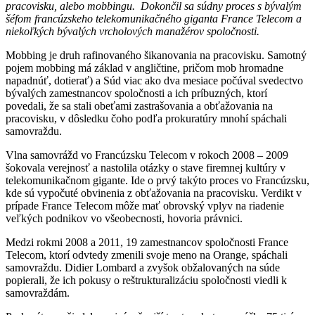
pracovisku, alebo mobbingu. Dokončil sa súdny proces s bývalým
šéfom francúzskeho telekomunikačného giganta France Telecom a
niekoľkých bývalých vrcholových manažérov spoločnosti.
Mobbing je druh rafinovaného šikanovania na pracovisku. Samotný
pojem mobbing má základ v angličtine, pričom mob hromadne
napadnúť, dotierať) a Súd viac ako dva mesiace počúval svedectvo
bývalých zamestnancov spoločnosti a ich príbuzných, ktorí
povedali, že sa stali obeťami zastrašovania a obťažovania na
pracovisku, v dôsledku čoho podľa prokuratúry mnohí spáchali
samovraždu.
Vlna samovrážd vo Francúzsku Telecom v rokoch 2008 – 2009
šokovala verejnosť a nastolila otázky o stave firemnej kultúry v
telekomunikačnom gigante. Ide o prvý takýto proces vo Francúzsku,
kde sú vypočuté obvinenia z obťažovania na pracovisku. Verdikt v
prípade France Telecom môže mať obrovský vplyv na riadenie
veľkých podnikov vo všeobecnosti, hovoria právnici.
Medzi rokmi 2008 a 2011, 19 zamestnancov spoločnosti France
Telecom, ktorí odvtedy zmenili svoje meno na Orange, spáchali
samovraždu. Didier Lombard a zvyšok obžalovaných na súde
popierali, že ich pokusy o reštrukturalizáciu spoločnosti viedli k
samovraždám.