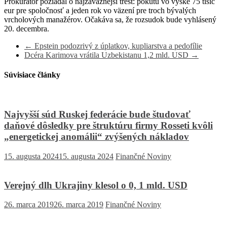
Prokurátor požiadal o najzávažnejší trest: pokutu vo výške 75 tisíc
eur pre spoločnosť a jeden rok vo väzení pre troch bývalých
vrcholových manažérov. Očakáva sa, že rozsudok bude vyhlásený
20. decembra.
←
Epstein podozrivý z úplatkov, kupliarstva a pedofílie
Dcéra Karimova vrátila Uzbekistanu 1,2 mld. USD
→
Súvisiace články
Najvyšší súd Ruskej federácie bude študovať
daňové dôsledky pre štruktúru firmy Rosseti kvôli
„energetickej anomálii“ zvýšených nákladov
15. augusta 2024
15. augusta 2024
Finančné Noviny
Verejný dlh Ukrajiny klesol o 0, 1 mld. USD
26. marca 2019
26. marca 2019
Finančné Noviny