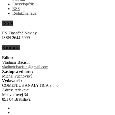
Encyklopédia
RSS
Redakčná rada
ISSN
FN Finančné Noviny
ISSN 2644-5999
Kontakt
Editor:
Vladimír Bačišin
vladimir.bacisin@gmail.com
Zástupca editora:
Michal Púchovský
Vydavateľ:
COMENIUS ANALYTICA s. r. o.
Adresa redakcie:
Medveďovej 34
851 04 Bratislava