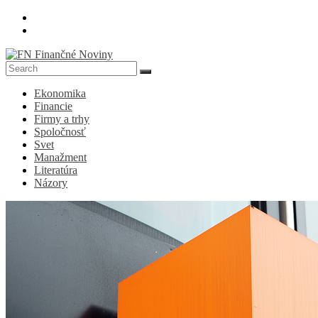
Skip
to
content
FN
Ekonomika
Finančné
Financie
Noviny
Firmy a trhy
Spoločnosť
Denník
Svet
o
Manažment
ekonomike
Literatúra
a
Názory
spoločnosti