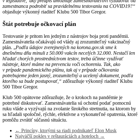
v legislatíve, aký predpis umožňuje zamestnávateľovi vyžadovať od
zamestnanca podrobiť sa pravidelnému testovaniu na COVID19?“
objasňuje výkonný riaditeľ Klubu 500 Tibor Gregor.
Štát potrebuje očkovací plán
Testovanie je pritom len jedným z nástrojov boja proti pandémii.
Zamestnávatelia očakávajú od vlády aj zrozumiteľný vakcinačný
plán. „
Podľa údajov zverejnených na korona.gov.sk sme k
dnešnému dňu minuli z 50.000 vakcín necelých 32.000. Nestačí len
hľadať chorých prostredníctvom testov, treba účinne využívať
nástroje, ktoré máme na prevenciu voči ochoreniu.
Tak, ako
v prípade pandemického plánu, tak aj v prípade očkovania
potrebujeme jeden jasný, zrozumiteľný a ucelený dokument, podľa
ktorého sa bude postupovať,“
zdôrazňuje výkonný riaditeľ Klubu
500 Tibor Gregor.
Klub 500 opätovne zdôrazňuje, že o krokoch na pandémie je
potrebné diskutovať. Zamestnávatelia sú ochotní podať pomocnú
ruku vláde a vyzývajú na zvolanie širokého stretnutia, na ktorom by
sa hľadali spoločné, rýchle, efektívne a vykonateľné opatrenia, ktoré
pomôžu zvrátiť súčasnú situáciu.
←
Princípy, ktorými sa riadi podnikateľ Elon Musk
Najväčší pokles v reštauráciách a hoteloch
→