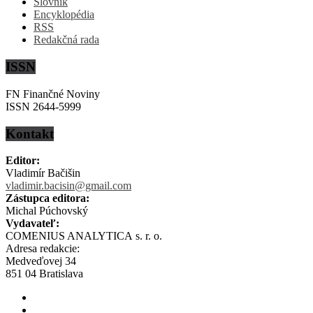
Slovník
Encyklopédia
RSS
Redakčná rada
ISSN
FN Finančné Noviny
ISSN 2644-5999
Kontakt
Editor:
Vladimír Bačišin
vladimir.bacisin@gmail.com
Zástupca editora:
Michal Púchovský
Vydavateľ:
COMENIUS ANALYTICA s. r. o.
Adresa redakcie:
Medveďovej 34
851 04 Bratislava