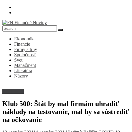
Skip
to
content
FN
Ekonomika
Finančné
Financie
Noviny
Firmy a trhy
Spoločnosť
Denník
Svet
o
Manažment
ekonomike
Literatúra
a
Názory
spoločnosti
Ekonomika
Klub 500: Štát by mal firmám uhradiť
náklady na testovanie, mal by sa sústrediť
na očkovanie