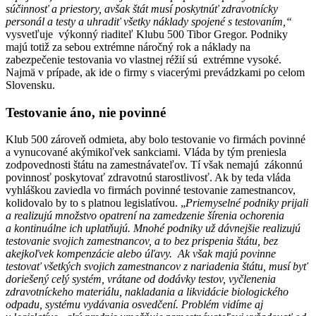
súčinnosť a priestory, avšak štát musí poskytnúť zdravotnícky
personál a testy a uhradiť všetky náklady spojené s testovaním,“
vysvetľuje výkonný riaditeľ Klubu 500 Tibor Gregor. Podniky
majú totiž za sebou extrémne náročný rok a náklady na
zabezpečenie testovania vo vlastnej réžií sú extrémne vysoké.
Najmä v prípade, ak ide o firmy s viacerými prevádzkami po celom
Slovensku.
Testovanie áno, nie povinné
Klub 500 zároveň odmieta, aby bolo testovanie vo firmách povinné
a vynucované akýmikoľvek sankciami. Vláda by tým preniesla
zodpovednosti štátu na zamestnávateľov. Tí však nemajú zákonnú
povinnosť poskytovať zdravotnú starostlivosť. Ak by teda vláda
vyhláškou zaviedla vo firmách povinné testovanie zamestnancov,
kolidovalo by to s platnou legislatívou. „
Priemyselné podniky prijali
a realizujú množstvo opatrení na zamedzenie šírenia ochorenia
a kontinuálne ich uplatňujú. Mnohé podniky už dávnejšie realizujú
testovanie svojich zamestnancov, a to bez prispenia štátu, bez
akejkoľvek kompenzácie alebo úľavy
.
Ak však majú povinne
testovať všetkých svojich zamestnancov z nariadenia štátu, musí byť
doriešený celý systém, vrátane od dodávky testov, vyčlenenia
zdravotníckeho materiálu, nakladania a likvidácie biologického
odpadu, systému vydávania osvedčení.
Problém vidíme aj