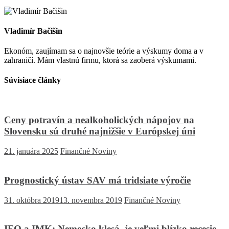
Vladimír Bačišin
Ekonóm, zaujímam sa o najnovšie teórie a výskumy doma a v
zahraničí. Mám vlastnú firmu, ktorá sa zaoberá výskumami.
Súvisiace články
Ceny potravín a nealkoholických nápojov na
Slovensku sú druhé najnižšie v Európskej úni
21. januára 2025
Finančné Noviny
Prognostický ústav SAV má tridsiate výročie
31. októbra 2019
13. novembra 2019
Finančné Noviny
IFO a IMK: Nemecko klesá, je veľmi blízko recesie