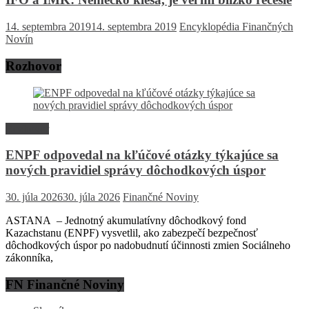
14. septembra 2019
14. septembra 2019
Encyklopédia Finančných
Novín
Rozhovor
Rozhovor
ENPF odpovedal na kľúčové otázky týkajúce sa
nových pravidiel správy dôchodkových úspor
30. júla 2026
30. júla 2026
Finančné Noviny
ASTANA – Jednotný akumulatívny dôchodkový fond
Kazachstanu (ENPF) vysvetlil, ako zabezpečí bezpečnosť
dôchodkových úspor po nadobudnutí účinnosti zmien Sociálneho
zákonníka,
FN Finančné Noviny