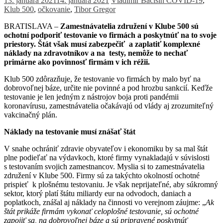
13. januára 2021
14. januára 2021
Vladimír Bačišin
COVID-19
,
Klub 500
,
očkovanie
,
Tibor Gregor
BRATISLAVA –
Zamestnávatelia združení v Klube 500 sú
ochotní podporiť testovanie vo firmách a poskytnúť na to svoje
priestory. Štát však musí zabezpečiť a zaplatiť komplexné
náklady na zdravotníkov a na testy, nemôže to nechať
primárne ako povinnosť firmám v ich réžii.
Klub 500 zdôrazňuje, že testovanie vo firmách by malo byť na
dobrovoľnej báze, určite nie povinné a pod hrozbu sankcií. Keďže
testovanie je len jedným z nástrojov boja proti pandémii
koronavírusu, zamestnávatelia očakávajú od vlády aj zrozumiteľný
vakcinačný plán.
Náklady na testovanie musí znášať štát
V snahe ochrániť zdravie obyvateľov i ekonomiku by sa mal štát
plne podieľať na výdavkoch, ktoré firmy vynakladajú v súvislosti
s testovaním svojich zamestnancov. Myslia si to zamestnávatelia
združení v Klube 500. Firmy sú za takýchto okolností ochotné
prispieť k plošnému testovaniu. Je však neprijateľné, aby súkromný
sektor, ktorý platí štátu miliardy eur na odvodoch, daniach a
poplatkoch, znášal aj náklady na činnosti vo verejnom záujme: „
Ak
štát prikáže firmám vykonať celoplošné testovanie, sú ochotné
zapojiť sa, na dobrovoľnej báze a sú pripravené poskytnúť