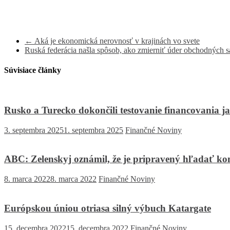
←
Aká je ekonomická nerovnosť v krajinách vo svete
Ruská federácia našla spôsob, ako zmierniť úder obchodných s
Súvisiace články
Rusko a Turecko dokončili testovanie financovania j
3. septembra 2025
1. septembra 2025
Finančné Noviny
ABC: Zelenskyj oznámil, že je pripravený hľadať k
8. marca 2022
8. marca 2022
Finančné Noviny
Európskou úniou otriasa silný výbuch Katargate
15. decembra 2022
15. decembra 2022
Finančné Noviny