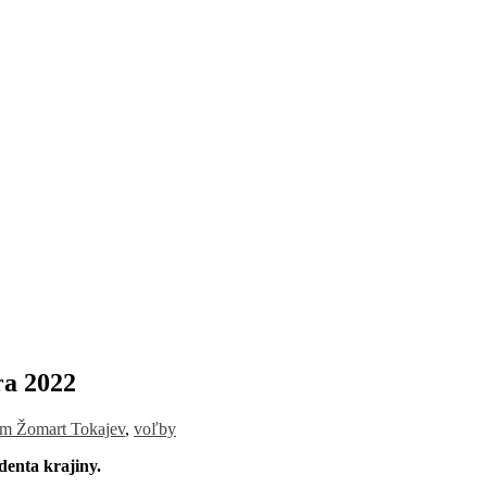
ra 2022
m Žomart Tokajev
,
voľby
enta krajiny.