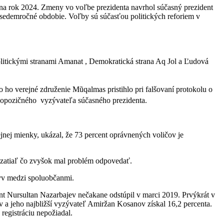
 na rok 2024. Zmeny vo voľbe prezidenta navrhol súčasný prezident
edemročné obdobie. Voľby sú súčasťou politických reforiem v
olitickými stranami Amanat , Demokratická strana Aq Jol a Ľudová
ho verejné združenie Mũqalmas pristihlo pri falšovaní protokolu o
o opozičného vyzývateľa súčasného prezidenta.
jnej mienky, ukázal, že 73 percent oprávnených voličov je
ť, zatiaľ čo zvyšok mal problém odpovedať.
plyv medzi spoluobčanmi.
ent Nursultan Nazarbajev nečakane odstúpil v marci 2019. Prvýkrát v
 a jeho najbližší vyzývateľ Amiržan Kosanov získal 16,2 percenta.
registráciu nepožiadal.