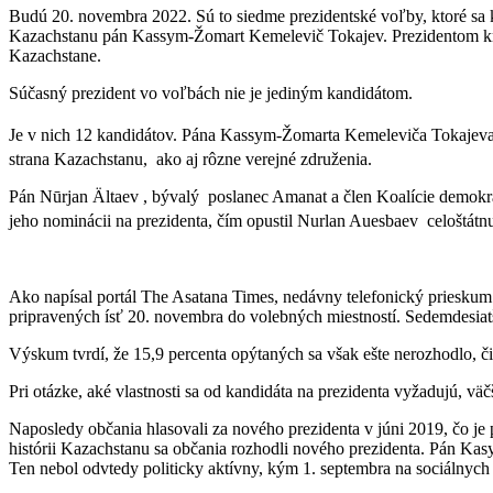
Budú 20. novembra 2022. Sú to siedme prezidentské voľby, ktoré sa 
Kazachstanu pán Kassym-Žomart Kemelevič Tokajev. Prezidentom kra
Kazachstane.
Súčasný prezident vo voľbách nie je jediným kandidátom.
Je v nich 12 kandidátov. Pána Kassym-Žomarta Kemeleviča Tokajev
strana Kazachstanu, ako aj rôzne verejné združenia.
Pán Nūrjan Ältaev , bývalý poslanec Amanat a člen Koalície demokrat
jeho nominácii na prezidenta,
čím opustil Nurlan Auesbaev celoštátn
Ako napísal portál The Asatana Times, nedávny telefonický prieskum 
pripravených ísť 20. novembra do volebných miestností. Sedemdesiatše
Výskum tvrdí, že 15,9 percenta opýtaných sa však ešte nerozhodlo, či
Pri otázke, aké vlastnosti sa od kandidáta na prezidenta vyžadujú, v
Naposledy občania hlasovali za nového prezidenta v júni 2019, čo je
histórii Kazachstanu sa občania rozhodli nového prezidenta. Pán Ka
Ten nebol odvtedy politicky aktívny, kým 1. septembra na sociálnych 