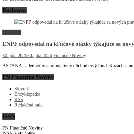
Rozhovor
Rozhovor
ENPF odpovedal na kľúčové otázky týkajúce sa nový
30. júla 2026
30. júla 2026
Finančné Noviny
ASTANA – Jednotný akumulatívny dôchodkový fond Kazachstanu (EN
FN Finančné Noviny
Slovník
Encyklopédia
RSS
Redakčná rada
ISSN
FN Finančné Noviny
ISSN 2644-5999