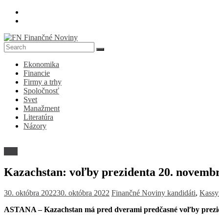
Skip
to
content
FN
Ekonomika
Finančné
Financie
Noviny
Firmy a trhy
Spoločnosť
Denník
Svet
o
Manažment
ekonomike
Literatúra
a
Názory
spoločnosti
Svet
Kazachstan: voľby prezidenta 20. novemb
30. októbra 2022
30. októbra 2022
Finančné Noviny
kandidáti
,
Kassy
ASTANA – Kazachstan má pred dverami predčasné voľby prezid