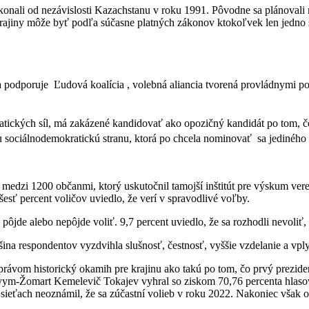
konali od nezávislosti Kazachstanu v roku 1991. Pôvodne sa plánovali
jiny môže byť podľa súčasne platných zákonov ktokoľvek len jedno s
a podporuje Ľudová koalícia
, volebná aliancia tvorená provládnymi p
ických síl, má zakázené kandidovať ako opozičný kandidát po tom, čo 
u sociálnodemokratickú stranu, ktorá po chcela nominovať sa jedinéh
medzi 1200 občanmi, ktorý uskutočnil tamojší inštitút pre výskum vere
sť percent voličov uviedlo, že verí v spravodlivé voľby.
 pôjde alebo nepôjde voliť. 9,7 percent uviedlo, že sa rozhodli nevoli
äčšina respondentov vyzdvihla slušnosť, čestnosť, vyššie vzdelanie a v
 právom historický okamih pre krajinu ako takú po tom, čo prvý prezid
syym-Žomart Kemelevič Tokajev vyhral so ziskom 70,76 percenta hlasov
sieťach neoznámil, že sa zúčastní volieb v roku 2022. Nakoniec však o 