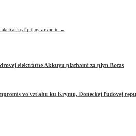
ankcií a skryť príjmy z exportu
→
adrovej elektrárne Akkuyu platbami za plyn Botas
ompromis vo vzťahu ku Krymu, Doneckej ľudovej repu