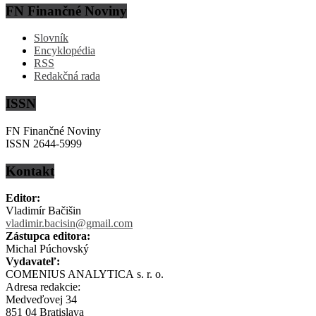
FN Finančné Noviny
Slovník
Encyklopédia
RSS
Redakčná rada
ISSN
FN Finančné Noviny
ISSN 2644-5999
Kontakt
Editor:
Vladimír Bačišin
vladimir.bacisin@gmail.com
Zástupca editora:
Michal Púchovský
Vydavateľ:
COMENIUS ANALYTICA s. r. o.
Adresa redakcie:
Medveďovej 34
851 04 Bratislava