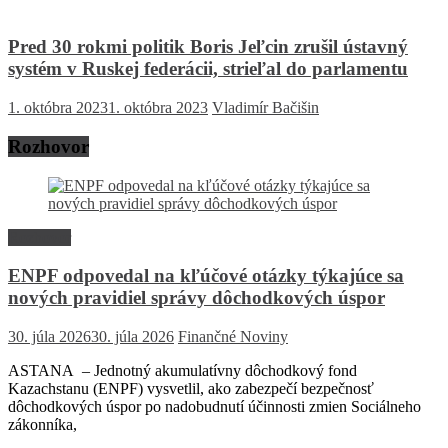
Pred 30 rokmi politik Boris Jeľcin zrušil ústavný
systém v Ruskej federácii, strieľal do parlamentu
1. októbra 2023
1. októbra 2023
Vladimír Bačišin
Rozhovor
Rozhovor
ENPF odpovedal na kľúčové otázky týkajúce sa
nových pravidiel správy dôchodkových úspor
30. júla 2026
30. júla 2026
Finančné Noviny
ASTANA – Jednotný akumulatívny dôchodkový fond
Kazachstanu (ENPF) vysvetlil, ako zabezpečí bezpečnosť
dôchodkových úspor po nadobudnutí účinnosti zmien Sociálneho
zákonníka,