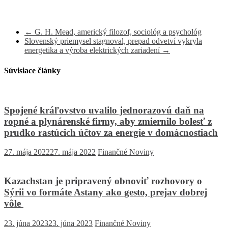
←
G. H. Mead, americký filozof, sociológ a psychológ
Slovenský priemysel stagnoval, prepad odvetví vykryla
energetika a výroba elektrických zariadení
→
Súvisiace články
Spojené kráľovstvo uvalilo jednorazovú daň na
ropné a plynárenské firmy, aby zmiernilo bolesť z
prudko rastúcich účtov za energie v domácnostiach
27. mája 2022
27. mája 2022
Finančné Noviny
Kazachstan je pripravený obnoviť rozhovory o
Sýrii vo formáte Astany ako gesto, prejav dobrej
vôle
23. júna 2023
23. júna 2023
Finančné Noviny