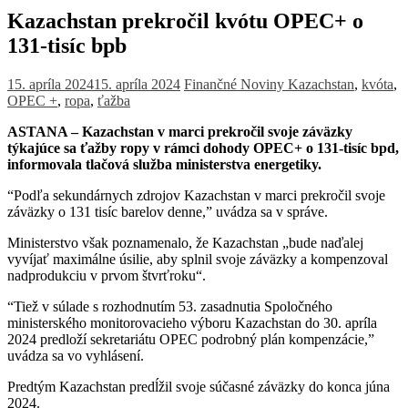
Kazachstan prekročil kvótu OPEC+ o
131-tisíc bpb
15. apríla 2024
15. apríla 2024
Finančné Noviny
Kazachstan
,
kvóta
,
OPEC +
,
ropa
,
ťažba
ASTANA – Kazachstan v marci prekročil svoje záväzky
týkajúce sa ťažby ropy v rámci dohody OPEC+ o 131-tisíc bpd,
informovala tlačová služba ministerstva energetiky.
“Podľa sekundárnych zdrojov Kazachstan v marci prekročil svoje
záväzky o 131 tisíc barelov denne,” uvádza sa v správe.
Ministerstvo však poznamenalo, že Kazachstan „bude naďalej
vyvíjať maximálne úsilie, aby splnil svoje záväzky a kompenzoval
nadprodukciu v prvom štvrťroku“.
“Tiež v súlade s rozhodnutím 53. zasadnutia Spoločného
ministerského monitorovacieho výboru Kazachstan do 30. apríla
2024 predloží sekretariátu OPEC podrobný plán kompenzácie,”
uvádza sa vo vyhlásení.
Predtým Kazachstan predĺžil svoje súčasné záväzky do konca júna
2024.