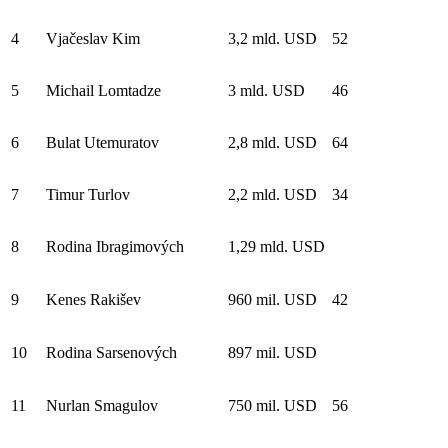
4
Vjačeslav Kim
3,2 mld. USD
52
5
Michail Lomtadze
3 mld. USD
46
6
Bulat Utemuratov
2,8 mld. USD
64
7
Timur Turlov
2,2 mld. USD
34
8
Rodina Ibragimových
1,29 mld. USD
9
Kenes Rakišev
960 mil. USD
42
10
Rodina Sarsenových
897 mil. USD
11
Nurlan Smagulov
750 mil. USD
56