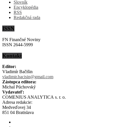
Slovník
Encyklopédia
RSS
Redakčná rada
ISSN
FN Finančné Noviny
ISSN 2644-5999
Kontakt
Editor:
Vladimír Bačišin
vladimir.bacisin@gmail.com
Zástupca editora:
Michal Púchovský
Vydavateľ:
COMENIUS ANALYTICA s. r. o.
Adresa redakcie:
Medveďovej 34
851 04 Bratislava