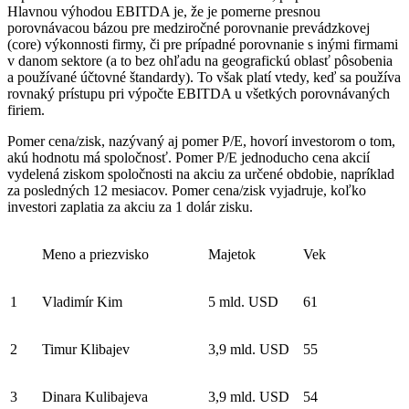
Hlavnou výhodou EBITDA je, že je pomerne presnou
porovnávacou bázou pre medziročné porovnanie prevádzkovej
(core) výkonnosti firmy, či pre prípadné porovnanie s inými firmami
v danom sektore (a to bez ohľadu na geografickú oblasť pôsobenia
a používané účtovné štandardy). To však platí vtedy, keď sa používa
rovnaký prístupu pri výpočte EBITDA u všetkých porovnávaných
firiem.
Pomer cena/zisk, nazývaný aj pomer P/E, hovorí investorom o tom,
akú hodnotu má spoločnosť. Pomer P/E jednoducho cena akcií
vydelená ziskom spoločnosti na akciu za určené obdobie, napríklad
za posledných 12 mesiacov. Pomer cena/zisk vyjadruje, koľko
investori zaplatia za akciu za 1 dolár zisku.
Meno a priezvisko
Majetok
Vek
1
Vladimír Kim
5 mld. USD
61
2
Timur Klibajev
3,9 mld. USD
55
3
Dinara Kulibajeva
3,9 mld. USD
54