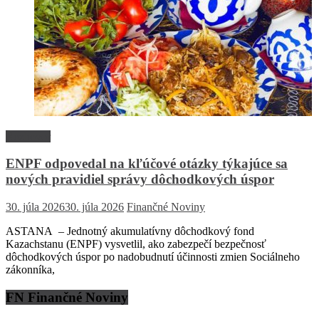
Rozhovor
ENPF odpovedal na kľúčové otázky týkajúce sa
nových pravidiel správy dôchodkových úspor
30. júla 2026
30. júla 2026
Finančné Noviny
ASTANA – Jednotný akumulatívny dôchodkový fond
Kazachstanu (ENPF) vysvetlil, ako zabezpečí bezpečnosť
dôchodkových úspor po nadobudnutí účinnosti zmien Sociálneho
zákonníka,
FN Finančné Noviny