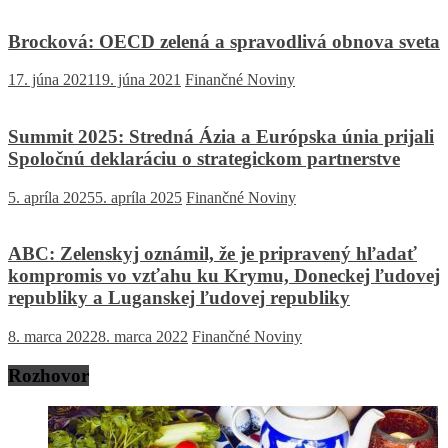
Brocková: OECD zelená a spravodlivá obnova sveta
17. júna 2021
19. júna 2021
Finančné Noviny
Summit 2025: Stredná Ázia a Európska únia prijali
Spoločnú deklaráciu o strategickom partnerstve
5. apríla 2025
5. apríla 2025
Finančné Noviny
ABC: Zelenskyj oznámil, že je pripravený hľadať
kompromis vo vzťahu ku Krymu, Doneckej ľudovej
republiky a Luganskej ľudovej republiky
8. marca 2022
8. marca 2022
Finančné Noviny
Rozhovor