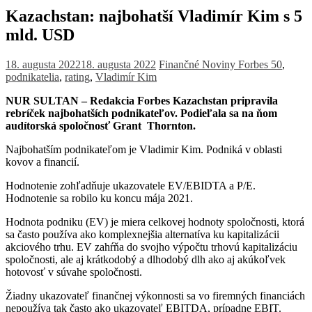
Kazachstan: najbohatší Vladimír Kim s 5
mld. USD
18. augusta 2022
18. augusta 2022
Finančné Noviny
Forbes 50
,
podnikatelia
,
rating
,
Vladimír Kim
NUR SULTAN – Redakcia Forbes Kazachstan pripravila
rebríček najbohatších podnikateľov. Podieľala sa na ňom
audítorská spoločnosť Grant Thornton.
Najbohatším podnikateľom je Vladimir Kim. Podniká v oblasti
kovov a financií.
Hodnotenie zohľadňuje ukazovatele EV/EBIDTA a P/E.
Hodnotenie sa robilo ku koncu mája 2021.
Hodnota podniku (EV) je miera celkovej hodnoty spoločnosti, ktorá
sa často používa ako komplexnejšia alternatíva ku kapitalizácii
akciového trhu. EV zahŕňa do svojho výpočtu trhovú kapitalizáciu
spoločnosti, ale aj krátkodobý a dlhodobý dlh ako aj akúkoľvek
hotovosť v súvahe spoločnosti.
Žiadny ukazovateľ finančnej výkonnosti sa vo firemných financiách
nepoužíva tak často ako ukazovateľ EBITDA, prípadne EBIT.