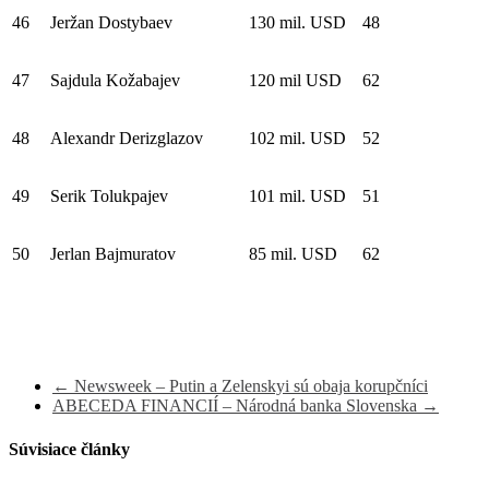
46
Jeržan Dostybaev
130 mil. USD
48
47
Sajdula Kožabajev
120 mil USD
62
48
Alexandr Derizglazov
102 mil. USD
52
49
Serik Tolukpajev
101 mil. USD
51
50
Jerlan Bajmuratov
85 mil. USD
62
←
Newsweek – Putin a Zelenskyi sú obaja korupčníci
ABECEDA FINANCIÍ – Národná banka Slovenska
→
Súvisiace články