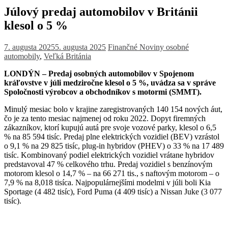
Júlový predaj automobilov v Británii
klesol o 5 %
7. augusta 2025
5. augusta 2025
Finančné Noviny
osobné
automobily
,
Veľká Británia
LONDÝN – Predaj osobných automobilov v Spojenom
kráľovstve v júli medziročne klesol o 5 %, uvádza sa v správe
Spoločnosti výrobcov a obchodníkov s motormi (SMMT).
Minulý mesiac bolo v krajine zaregistrovaných 140 154 nových áut,
čo je za tento mesiac najmenej od roku 2022. Dopyt firemných
zákazníkov, ktorí kupujú autá pre svoje vozové parky, klesol o 6,5
% na 85 594 tisíc. Predaj plne elektrických vozidiel (BEV) vzrástol
o 9,1 % na 29 825 tisíc, plug-in hybridov (PHEV) o 33 % na 17 489
tisíc. Kombinovaný podiel elektrických vozidiel vrátane hybridov
predstavoval 47 % celkového trhu. Predaj vozidiel s benzínovým
motorom klesol o 14,7 % – na 66 271 tis., s naftovým motorom – o
7,9 % na 8,018 tisíca. Najpopulárnejšími modelmi v júli boli Kia
Sportage (4 482 tisíc), Ford Puma (4 409 tisíc) a Nissan Juke (3 077
tisíc).