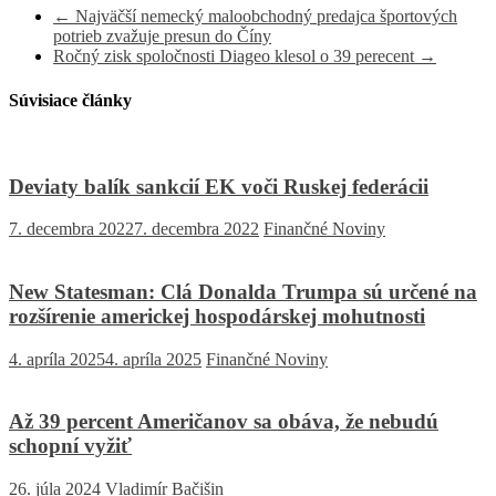
←
Najväčší nemecký maloobchodný predajca športových
potrieb zvažuje presun do Číny
Ročný zisk spoločnosti Diageo klesol o 39 perecent
→
Súvisiace články
Deviaty balík sankcií EK voči Ruskej federácii
7. decembra 2022
7. decembra 2022
Finančné Noviny
New Statesman: Clá Donalda Trumpa sú určené na
rozšírenie americkej hospodárskej mohutnosti
4. apríla 2025
4. apríla 2025
Finančné Noviny
Až 39 percent Američanov sa obáva, že nebudú
schopní vyžiť
26. júla 2024
Vladimír Bačišin