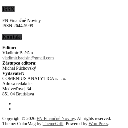
ISSN
FN Finančné Noviny
ISSN 2644-5999
Kontakt
Editor:
Vladimír Bačišin
vladimir.bacisin@gmail.com
Zástupca editora:
Michal Púchovský
Vydavateľ:
COMENIUS ANALYTICA s. r. o.
Adresa redakcie:
Medveďovej 34
851 04 Bratislava
Copyright © 2026
FN Finančné Noviny
. All rights reserved.
Theme: ColorMag by
ThemeGrill
. Powered by
WordPress
.