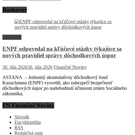
Rozhovor
Rozhovor
ENPF odpovedal na kľúčové otázky týkajúce sa
nových pravidiel správy dôchodkových úspor
30. júla 2026
30. júla 2026
Finančné Noviny
ASTANA – Jednotný akumulatívny dôchodkový fond
Kazachstanu (ENPF) vysvetlil, ako zabezpečí bezpečnosť
dôchodkových úspor po nadobudnutí účinnosti zmien Sociálneho
zákonníka,
FN Finančné Noviny
Slovník
Encyklopédia
RSS
Redakčná rada