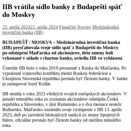
IIB vrátila sídlo banky z Budapešti späť
do Moskvy
23. apríla 2024
23. apríla 2024
Finančné Noviny
Medzinárodná
investičná banka (IIB)
BUDAPEŠŤ / MOSKVA – Medzinárodná investičná banka
(IIB) presťahovala svoje sídlo späť z Budapešti do Moskvy
po odstúpení Maďarska od akcionárov, tieto zmeny boli
vykonané v súlade s chartou banky, uviedla IIB vo vyhlásení
.
Ústredie IIB bolo v roku 2019 presunuté z Ruska do Maďarska. Po
vypuknutí vojnového konfliktu medzi Ruskou federáciou a
Ukrajinou Slovenská republika prestala byť členom banky. V banke
ju zastupoval Jozef Kollár.
IIB stratila v roku 2023 všetkých svojich európskych akcionárov. V
januári minulého roka zo zoznamu akcionárov odstúpila Česká
republika a Slovensko, v júni Rumunsko a o dva mesiace neskôr
Bulharsko. Maďarsko oznámilo svoje vystúpenie z IIB 13. apríla
2023, deň po zavedení blokujúcich sankcií zo strany Spojených
štátov, oficiálne prestalo byť členom banky od októbra minulého
roka.