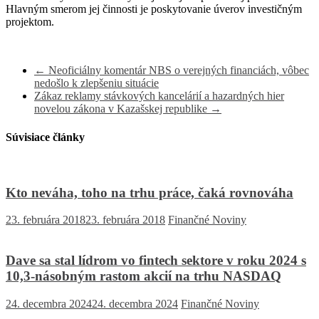
Hlavným smerom jej činnosti je poskytovanie úverov investičným
projektom.
←
Neoficiálny komentár NBS o verejných financiách, vôbec
nedošlo k zlepšeniu situácie
Zákaz reklamy stávkových kancelárií a hazardných hier
novelou zákona v Kazašskej republike
→
Súvisiace články
Kto neváha, toho na trhu práce, čaká rovnováha
23. februára 2018
23. februára 2018
Finančné Noviny
Dave sa stal lídrom vo fintech sektore v roku 2024 s
10,3-násobným rastom akcií na trhu NASDAQ
24. decembra 2024
24. decembra 2024
Finančné Noviny