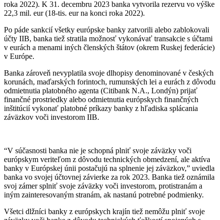
roka 2022). K 31. decembru 2023 banka vytvorila rezervu vo výške
22,3 mil. eur (18-tis. eur na konci roka 2022).
Po páde sankcií všetky európske banky zatvorili alebo zablokovali
účty IIB, banka tiež stratila možnosť vykonávať transakcie s účtami
v eurách a menami iných členských štátov (okrem Ruskej federácie)
v Európe.
Banka zároveň nevyplatila svoje dlhopisy denominované v českých
korunách, maďarských forintoch, rumunských lei a eurách z dôvodu
odmietnutia platobného agenta (Citibank N.A., Londýn) prijať
finančné prostriedky alebo odmietnutia európskych finančných
inštitúcií vykonať platobné príkazy banky z hľadiska splácania
záväzkov voči investorom IIB.
“V súčasnosti banka nie je schopná plniť svoje záväzky voči
európskym veriteľom z dôvodu technických obmedzení, ale aktíva
banky v Európskej únii postačujú na splnenie jej záväzkov,” uviedla
banka vo svojej účtovnej závierke za rok 2023. Banka tiež oznámila
svoj zámer splniť svoje záväzky voči investorom, protistranám a
iným zainteresovaným stranám, ak nastanú potrebné podmienky.
Všetci dlžníci banky z európskych krajín tiež nemôžu plniť svoje