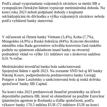
Podľa zásad vysporiadania vzájomných záväzkov sa medzi IIB a
vystupujúcim členským štátom vypracuje medzinárodná dohoda. Na
konci roka 2023 neboli podpísané dohody s krajinami
odchádzajúcimi do dôchodku a výška vzájomných záväzkov nebola
podľa vyhlásení banky stanovená.
V súčasnosti sú členmi banky Vietnam (3,4%), Kuba (7,7%),
Mongolsko (4,9%) a Ruská federácia (84%). Koncom decembra
minulého roka Rada guvernérov schválila konverziu časti ruského
podielu na splatenom základnom imaní banky na otvorený
podriadený vklad vo výške 111 miliónov eur s úrokovou sadzbou
0,01 % ročne.
Medzinárodná investičná banka bola sankcionovaná
Spojenými štátmi v apríli 2023. Na zozname SND bol aj šéf banky
Nikolaj Kosov, podpredsedovia predstavenstva banky Georgij
Potapov a Imre Laszlotsky a sankcionovaná bola aj ruská dcérska
spoločnosť banky IIB Capital.
Na konci roka 2023 predstavovali finančné prostriedky na účtoch
depozitného partnera IIB, ktoré sú obmedzené na použitie Euroclear
(platobným agentom je Rosbank) a ďalšie spoločnosti, podľa
výkazov banky 170,5 milióna EUR (72 miliónov EUR na konci