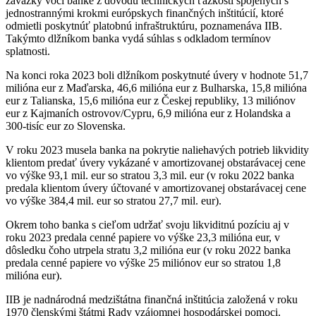
záväzky voči banke z dôvodu technických ťažkostí spojených s
jednostrannými krokmi európskych finančných inštitúcií, ktoré
odmietli poskytnúť platobnú infraštruktúru, poznamenáva IIB.
Takýmto dlžníkom banka vydá súhlas s odkladom termínov
splatnosti.
Na konci roka 2023 boli dlžníkom poskytnuté úvery v hodnote 51,7
milióna eur z Maďarska, 46,6 milióna eur z Bulharska, 15,8 milióna
eur z Talianska, 15,6 milióna eur z Českej republiky, 13 miliónov
eur z Kajmaních ostrovov/Cypru, 6,9 milióna eur z Holandska a
300-tisíc eur zo Slovenska.
V roku 2023 musela banka na pokrytie naliehavých potrieb likvidity
klientom predať úvery vykázané v amortizovanej obstarávacej cene
vo výške 93,1 mil. eur so stratou 3,3 mil. eur (v roku 2022 banka
predala klientom úvery účtované v amortizovanej obstarávacej cene
vo výške 384,4 mil. eur so stratou 27,7 mil. eur).
Okrem toho banka s cieľom udržať svoju likviditnú pozíciu aj v
roku 2023 predala cenné papiere vo výške 23,3 milióna eur, v
dôsledku čoho utrpela stratu 3,2 milióna eur (v roku 2022 banka
predala cenné papiere vo výške 25 miliónov eur so stratou 1,8
milióna eur).
IIB je nadnárodná medzištátna finančná inštitúcia založená v roku
1970 členskými štátmi Rady vzájomnej hospodárskej pomoci.