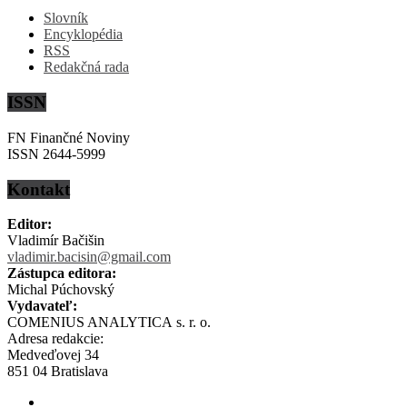
Slovník
Encyklopédia
RSS
Redakčná rada
ISSN
FN Finančné Noviny
ISSN 2644-5999
Kontakt
Editor:
Vladimír Bačišin
vladimir.bacisin@gmail.com
Zástupca editora:
Michal Púchovský
Vydavateľ:
COMENIUS ANALYTICA s. r. o.
Adresa redakcie:
Medveďovej 34
851 04 Bratislava