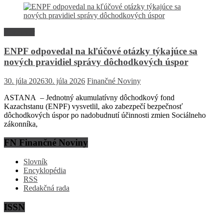
Rozhovor
ENPF odpovedal na kľúčové otázky týkajúce sa
nových pravidiel správy dôchodkových úspor
30. júla 2026
30. júla 2026
Finančné Noviny
ASTANA – Jednotný akumulatívny dôchodkový fond
Kazachstanu (ENPF) vysvetlil, ako zabezpečí bezpečnosť
dôchodkových úspor po nadobudnutí účinnosti zmien Sociálneho
zákonníka,
FN Finančné Noviny
Slovník
Encyklopédia
RSS
Redakčná rada
ISSN