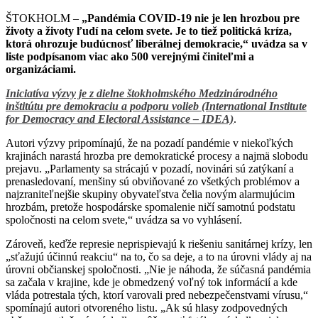
ŠTOKHOLM –
„Pandémia COVID-19 nie je len hrozbou pre
životy a životy ľudí na celom svete. Je to tiež politická kríza,
ktorá ohrozuje budúcnosť liberálnej demokracie,“ uvádza sa v
liste podpísanom viac ako 500 verejnými činiteľmi a
organizáciami.
Iniciatíva výzvy je z dielne štokholmského Medzinárodného
inštitútu pre demokraciu a podporu volieb (International Institute
for Democracy and Electoral Assistance – IDEA)
.
Autori výzvy pripomínajú, že na pozadí pandémie v niekoľkých
krajinách narastá hrozba pre demokratické procesy a najmä slobodu
prejavu. „Parlamenty sa strácajú v pozadí, novinári sú zatýkaní a
prenasledovaní, menšiny sú obviňované zo všetkých problémov a
najzraniteľnejšie skupiny obyvateľstva čelia novým alarmujúcim
hrozbám, pretože hospodárske spomalenie ničí samotnú podstatu
spoločnosti na celom svete,“ uvádza sa vo vyhlásení.
Zároveň, keďže represie neprispievajú k riešeniu sanitárnej krízy, len
„sťažujú účinnú reakciu“ na to, čo sa deje, a to na úrovni vlády aj na
úrovni občianskej spoločnosti. „Nie je náhoda, že súčasná pandémia
sa začala v krajine, kde je obmedzený voľný tok informácií a kde
vláda potrestala tých, ktorí varovali pred nebezpečenstvami vírusu,“
spomínajú autori otvoreného listu. „Ak sú hlasy zodpovedných