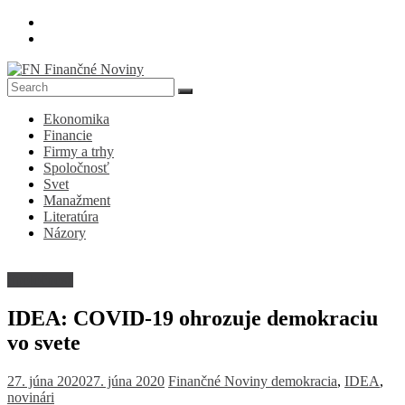
Skip
to
content
FN
Ekonomika
Finančné
Financie
Noviny
Firmy a trhy
Spoločnosť
Denník
Svet
o
Manažment
ekonomike
Literatúra
a
Názory
spoločnosti
Spoločnosť
IDEA: COVID-19 ohrozuje demokraciu
vo svete
27. júna 2020
27. júna 2020
Finančné Noviny
demokracia
,
IDEA
,
novinári