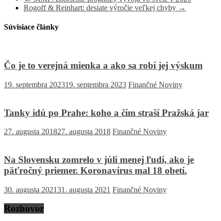
Rogoff & Reinhart: desiate výročie veľkej chyby
→
Súvisiace články
Čo je to verejná mienka a ako sa robí jej výskum
19. septembra 2023
19. septembra 2023
Finančné Noviny
Tanky idú po Prahe: koho a čím straší Pražská jar
27. augusta 2018
27. augusta 2018
Finančné Noviny
Na Slovensku zomrelo v júli menej ľudí, ako je
päťročný priemer. Koronavírus mal 18 obetí.
30. augusta 2021
31. augusta 2021
Finančné Noviny
Rozhovor