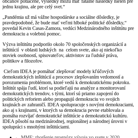
občanov potlačené, výsledky môžu mať fatálne následky nielen pre
jednu krajinu, ale pre celý svet.“
„Pandémia už má vážne hospodárske a sociálne dôsledky, je
pravdepodobné, že bude mať veľmi hlboké politické dôsledky,“
povedal Kevin Casas-Zamora, vedúci Medzinárodného inštitútu pre
demokraciu a volebnú pomoc.
Výzva inštitútu podporilo okolo 70 spoločenských organizácií a
inštitúcií v oblasti ludských na celom svete, ako aj niekoľko
stoviek osobností, spisovateľov, aktivistov za ľudské práva,
politikov a filozofov.
Cieľom IDEA je pomáhať zlepšovať modely kľúčových
demokratických inštitúcií a procesov zlepšovaním vedomostí a
porozumenia problémom, ktoré vedú k demokratickému pokroku.
Inštitút spája ľudí, ktorí sa podieľajú na analýze a monitorovaní
demokratických trendov, s tými, ktorí sú priamo zapojení do
politických reforiem alebo propagujú demokraciu vo svojich
krajinách av zahraničí. IDEA spolupracuje s novými demokraciami,
ako aj s krajinami, v ktorých sa demokracia pevne etablovala a
pomáha rozvíjať demokratické inštitúcie a demokratickú kultúru.
IDEA pôsobí na medzinárodnej, regionálnej a národnej úrovni v
spolupráci s mnohými inštitúciami.
←
MMF: zhoršenie prognózy vývoja vo svete v 2020