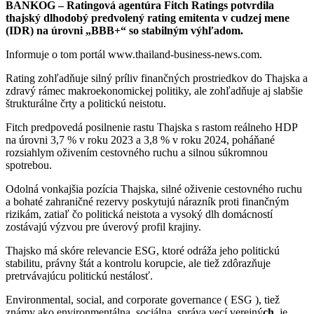
BANKOG – Ratingová agentúra Fitch Ratings potvrdila
thajský dlhodobý predvolený rating emitenta v cudzej mene
(IDR) na úrovni „BBB+“ so stabilným výhľadom.
Informuje o tom portál www.thailand-business-news.com.
Rating zohľadňuje silný príliv finančných prostriedkov do Thajska a
zdravý rámec makroekonomickej politiky, ale zohľadňuje aj slabšie
štrukturálne črty a politickú neistotu.
Fitch predpovedá posilnenie rastu Thajska s rastom reálneho HDP
na úrovni 3,7 % v roku 2023 a 3,8 % v roku 2024, poháňané
rozsiahlym oživením cestovného ruchu a silnou súkromnou
spotrebou.
Odolná vonkajšia pozícia Thajska, silné oživenie cestovného ruchu
a bohaté zahraničné rezervy poskytujú nárazník proti finančným
rizikám, zatiaľ čo politická neistota a vysoký dlh domácností
zostávajú výzvou pre úverový profil krajiny.
Thajsko má skóre relevancie ESG, ktoré odráža jeho politickú
stabilitu, právny štát a kontrolu korupcie, ale tiež zdôrazňuje
pretrvávajúcu politickú nestálosť.
Environmental, social, and corporate governance ( ESG )
, tiež
známy ako
environmentálna, sociálna, správa vecí verejný
ch
, je