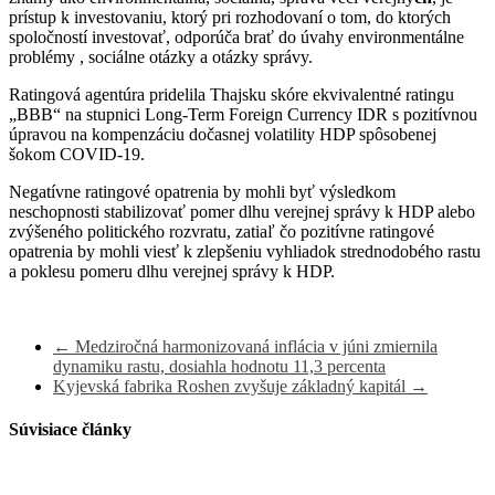
prístup k investovaniu, ktorý pri rozhodovaní o tom, do ktorých
spoločností investovať, odporúča brať do úvahy
environmentálne
problémy
,
sociálne otázky a otázky správy.
Ratingová agentúra pridelila Thajsku skóre ekvivalentné ratingu
„BBB“ na stupnici Long-Term Foreign Currency IDR s pozitívnou
úpravou na kompenzáciu dočasnej volatility HDP spôsobenej
šokom COVID-19.
Negatívne ratingové opatrenia by mohli byť výsledkom
neschopnosti stabilizovať pomer dlhu verejnej správy k HDP alebo
zvýšeného politického rozvratu, zatiaľ čo pozitívne ratingové
opatrenia by mohli viesť k zlepšeniu vyhliadok strednodobého rastu
a poklesu pomeru dlhu verejnej správy k HDP.
←
Medziročná harmonizovaná inflácia v júni zmiernila
dynamiku rastu, dosiahla hodnotu 11,3 percenta
Kyjevská fabrika Roshen zvyšuje základný kapitál
→
Súvisiace články