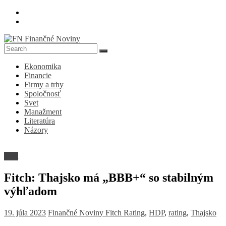
Skip
to
content
FN
Ekonomika
Finančné
Financie
Noviny
Firmy a trhy
Spoločnosť
Denník
Svet
o
Manažment
ekonomike
Literatúra
a
Názory
spoločnosti
Svet
Fitch: Thajsko má „BBB+“ so stabilným
výhľadom
19. júla 2023
Finančné Noviny
Fitch Rating
,
HDP
,
rating
,
Thajsko