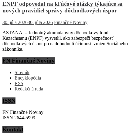
ENPF odpovedal na kľúčové otázky týkajúce sa
nových pravidiel správy dôchodkových úspor
30. júla 2026
30. júla 2026
Finančné Noviny
ASTANA – Jednotný akumulatívny dôchodkový fond
Kazachstanu (ENPF) vysvetlil, ako zabezpečí bezpečnosť
dôchodkových úspor po nadobudnutí účinnosti zmien Sociálneho
zákonníka,
FN Finančné Noviny
Slovník
Encyklopédia
RSS
Redakčná rada
ISSN
FN Finančné Noviny
ISSN 2644-5999
Kontakt