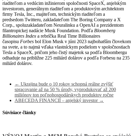
riaditeľom a vedúcim inžinierom spoločnosti SpaceX, anjelským
investorom, generálnym riaditeľom a produktovým architektom
firmy Tesla, Inc., majiteľom, technickým riaditeľom a
predsedom Twitteru, zakladateľom The Boring Company a X
Corp., spoluzakladateľom Neuralinku a OpenAI a prezidentom
filantropickej nadácie Musk Foundation. Podľa
Bloomberg
Billionaires Index
a rebríčka Real Time Billionaires
časopisu
Forbes
bol Elon Musk v júni 2023 najbohatším človekom
na svete, a to najmä vďaka vlastníckym podielom v spoločnostiach
Tesla a SpaceX, pričom jeho čistý majetok sa podľa Bloombergu
odhaduje na približne 225 miliárd dolárov a podľa Forbesu na 235
miliárd dolárov.
←
Ukrajina bude o 10 rokov schopná reálne zvýšiť
spracovanie až na 50 % úrody, vyprodukovať až 200
miliónov ton poľnohospodárskych produktov ročne
ABECEDA FINANCIÍ – anjelský investor
→
Súvisiace články