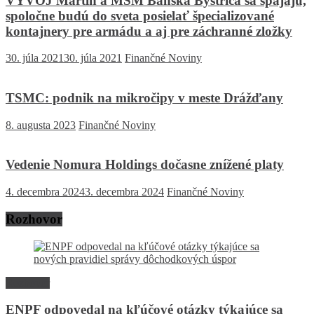
VÝVOJ Martin a MSM Banská Bystrica sa spájajú,
spoločne budú do sveta posielať špecializované
kontajnery pre armádu a aj pre záchranné zložky
30. júla 2021
30. júla 2021
Finančné Noviny
TSMC: podnik na mikročipy v meste Drážďany
8. augusta 2023
Finančné Noviny
Vedenie Nomura Holdings dočasne znížené platy
4. decembra 2024
3. decembra 2024
Finančné Noviny
Rozhovor
Rozhovor
ENPF odpovedal na kľúčové otázky týkajúce sa