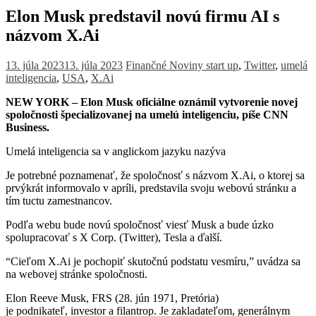
Elon Musk predstavil novú firmu AI s
názvom X.Ai
13. júla 2023
13. júla 2023
Finančné Noviny
start up
,
Twitter
,
umelá
inteligencia
,
USA
,
X.Ai
NEW YORK – Elon Musk oficiálne oznámil vytvorenie novej
spoločnosti špecializovanej na umelú inteligenciu, píše CNN
Business.
Umelá inteligencia sa v anglickom jazyku nazýva
Je potrebné poznamenať, že spoločnosť s názvom X.Ai, o ktorej sa
prvýkrát informovalo v apríli, predstavila svoju webovú stránku a
tím tuctu zamestnancov.
Podľa webu bude novú spoločnosť viesť Musk a bude úzko
spolupracovať s X Corp. (Twitter), Tesla a ďalší.
“Cieľom X.Ai je pochopiť skutočnú podstatu vesmíru,” uvádza sa
na webovej stránke spoločnosti.
Elon Reeve Musk, FRS (28. jún 1971, Pretória)
je podnikateľ, investor a filantrop. Je zakladateľom, generálnym