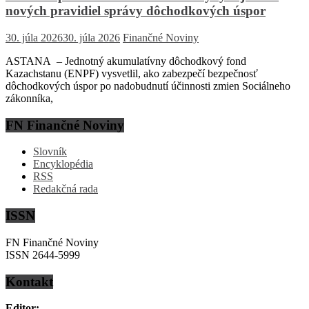
nových pravidiel správy dôchodkových úspor
30. júla 2026
30. júla 2026
Finančné Noviny
ASTANA – Jednotný akumulatívny dôchodkový fond
Kazachstanu (ENPF) vysvetlil, ako zabezpečí bezpečnosť
dôchodkových úspor po nadobudnutí účinnosti zmien Sociálneho
zákonníka,
FN Finančné Noviny
Slovník
Encyklopédia
RSS
Redakčná rada
ISSN
FN Finančné Noviny
ISSN 2644-5999
Kontakt
Editor: