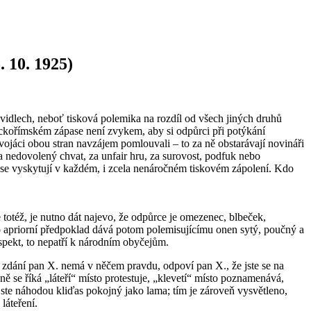
. 10. 1925)
avidlech, neboť tisková polemika na rozdíl od všech jiných druhů
řeckořímském zápase není zvykem, aby si odpůrci při potýkání
vojáci obou stran navzájem pomlouvali – to za ně obstarávají novináři
a nedovolený chvat, za unfair hru, za surovost, podfuk nebo
ké se vyskytují v každém, i zcela nenáročném tiskovém zápolení. Kdo
e totéž, je nutno dát najevo, že odpůrce je omezenec, blbeček,
nto apriorní předpoklad dává potom polemisujícímu onen sytý, poučný a
espekt, to nepatří k národním obyčejům.
em zdání pan X. nemá v něčem pravdu, odpoví pan X., že jste se na
ě se říká „láteří“ místo protestuje, „klevetí“ místo poznamenává,
 jste náhodou kliďas pokojný jako lama; tím je zároveň vysvětleno,
láteření.