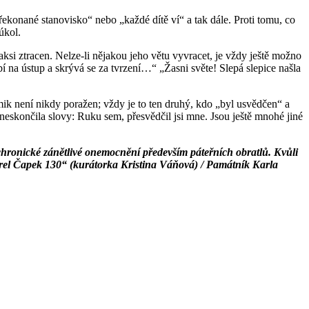
ekonané stanovisko“ nebo „každé dítě ví“ a tak dále. Proti tomu, co
úkol.
si ztracen. Nelze-li nějakou jeho větu vyvracet, je vždy ještě možno
na ústup a skrývá se za tvrzení…“ „Žasni světe! Slepá slepice našla
lemik není nikdy poražen; vždy je to ten druhý, kdo „byl usvědčen“ a
neskončila slovy: Ruku sem, přesvědčil jsi mne. Jsou ještě mnohé jiné
 chronické zánětlivé onemocnění především páteřních obratlů. Kvůli
arel Čapek 130“ (kurátorka Kristina Váňová) / Památník Karla