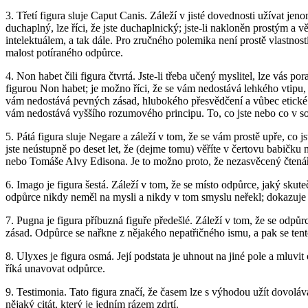
3. Třetí figura sluje Caput Canis. Záleží v jisté dovednosti užívat jen
duchaplný, lze říci, že jste duchaplnický; jste-li nakloněn prostým a
intelektuálem, a tak dále. Pro zručného polemika není prostě vlastn
malost potíraného odpůrce.
4. Non habet čili figura čtvrtá. Jste-li třeba učený myslitel, lze vás p
figurou Non habet; je možno říci, že se vám nedostává lehkého vtipu, 
vám nedostává pevných zásad, hlubokého přesvědčení a vůbec etické od
vám nedostává vyššího rozumového principu. To, co jste nebo co v sob
5. Pátá figura sluje Negare a záleží v tom, že se vám prostě upře, co jst
jste neústupně po deset let, že (dejme tomu) věříte v čertovu babičku
nebo Tomáše Alvy Edisona. Je to možno proto, že nezasvěcený čtenář
6. Imago je figura šestá. Záleží v tom, že se místo odpůrce, jaký sku
odpůrce nikdy neměl na mysli a nikdy v tom smyslu neřekl; dokazuje se
7. Pugna je figura příbuzná figuře předešlé. Záleží v tom, že se odpů
zásad. Odpůrce se nařkne z nějakého nepatřičného ismu, a pak se tent
8. Ulyxes je figura osmá. Její podstata je uhnout na jiné pole a mluv
říká unavovat odpůrce.
9. Testimonia. Tato figura značí, že časem lze s výhodou užít dovoláván
nějaký citát, který je jedním rázem zdrtí.