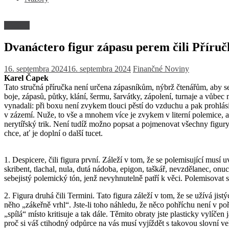
História
Dvanáctero figur zápasu perem čili Příručk
16. septembra 2024
16. septembra 2024
Finančné Noviny
Karel Čapek
Tato stručná příručka není určena zápasníkům, nýbrž čtenářům, aby se
boje, zápasů, půtky, klání, šermu, šarvátky, zápolení, turnaje a vůb
vynadali: při boxu není zvykem tlouci pěstí do vzduchu a pak prohlás
v zázemí. Nuže, to vše a mnohem více je zvykem v literní polemice, a
nerytířský trik. Není tudíž možno popsat a pojmenovat všechny figury
chce, ať je doplní o další tucet.
1. Despicere, čili figura první. Záleží v tom, že se polemisující musí
skribent, tlachal, nula, dutá nádoba, epigon, taškář, nevzdělanec, o
sebejistý polemický tón, jenž nevyhnutelně patří k věci. Polemisovat 
2. Figura druhá čili Termini. Tato figura záleží v tom, že se užívá j
něho „zákeřně vrhl“. Jste-li toho náhledu, že něco pohříchu není v po
„spílá“ místo kritisuje a tak dále. Těmito obraty jste plasticky vylí
proč si váš ctihodný odpůrce na vás musí vyjíždět s takovou slovní ve