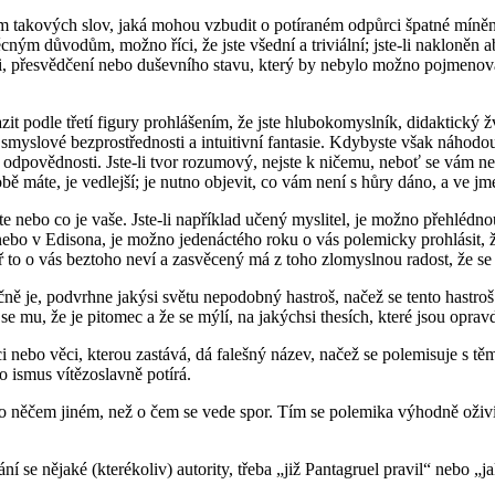
om takových slov, jaká mohou vzbudit o potíraném odpůrci špatné mínění. J
 věcným důvodům, možno říci, že jste všední a triviální; jste-li naklon
osti, přesvědčení nebo duševního stavu, který by nebylo možno pojmenov
orazit podle třetí figury prohlášením, že jste hlubokomyslník, didaktický
smyslové bezprostřednosti a intuitivní fantasie. Kdybyste však náhodou 
povědnosti. Jste-li tvor rozumový, nejste k ničemu, neboť se vám nedos
ě máte, je vedlejší; je nutno objevit, co vám není s hůry dáno, a ve jm
e nebo co je vaše. Jste-li například učený myslitel, je možno přehlédnout t
 nebo v Edisona, je možno jedenáctého roku o vás polemicky prohlásit, že
 to o vás beztoho neví a zasvěcený má z toho zlomyslnou radost, že se
tečně je, podvrhne jakýsi světu nepodobný hastroš, načež se tento hastro
 mu, že je pitomec a že se mýlí, na jakýchsi thesích, které jsou oprav
rci nebo věci, kterou zastává, dá falešný název, načež se polemisuje s 
o ismus vítězoslavně potírá.
it o něčem jiném, než o čem se vede spor. Tím se polemika výhodně oživ
í se nějaké (kterékoliv) autority, třeba „již Pantagruel pravil“ nebo „jak