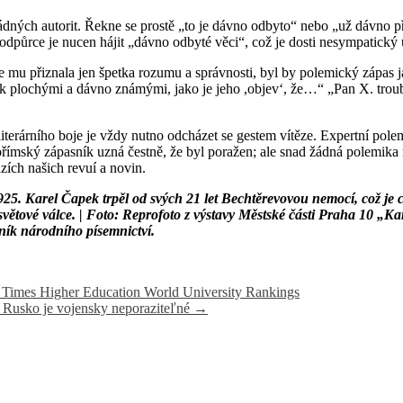
dných autorit. Řekne se prostě „to je dávno odbyto“ nebo „už dávno př
a odpůrce je nucen hájit „dávno odbyté věci“, což je dosti nesympatický 
mu přiznala jen špetka rozumu a správnosti, byl by polemický zápas jak
 plochými a dávno známými, jako je jeho ,objev‘, že…“ „Pan X. troubí 
e z literárního boje je vždy nutno odcházet se gestem vítěze. Expertní po
ořímský zápasník uzná čestně, že byl poražen; ale snad žádná polemika 
luzích našich revuí a novin.
925. Karel Čapek trpěl od svých 21 let Bechtěrevovou nemocí, což je
větové válce. | Foto: Reprofoto z výstavy Městské části Praha 10 „K
ník národního písemnictví.
 Times Higher Education World University Rankings
 Rusko je vojensky neporaziteľné
→