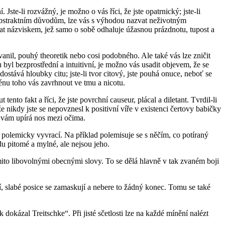
ste-li rozvážný, je možno o vás říci, že jste opatrnický; jste-li
ěn abstraktním důvodům, lze vás s výhodou nazvat neživotným
at názviskem, jež samo o sobě odhaluje úžasnou prázdnotu, tupost a
 žvanil, pouhý theoretik nebo cosi podobného. Ale také vás lze zničit
byl bezprostřední a intuitivní, je možno vás usadit objevem, že se
tává hloubky citu; jste-li tvor citový, jste pouhá onuce, neboť se
énu toho vás zavrhnout ve tmu a nicotu.
ento fakt a říci, že jste povrchní causeur, plácal a diletant. Tvrdil-li
 nikdy jste se nepovznesl k positivní víře v existenci čertovy babičky
 vám upírá nos mezi očima.
š polemicky vyvrací. Na příklad polemisuje se s něčím, co potíraný
du pitomé a mylné, ale nejsou jeho.
těmito libovolnými obecnými slovy. To se dělá hlavně v tak zvaném boji
í, slabé posice se zamaskují a nebere to žádný konec. Tomu se také
 dokázal Treitschke“. Při jisté sčetlosti lze na každé mínění nalézt