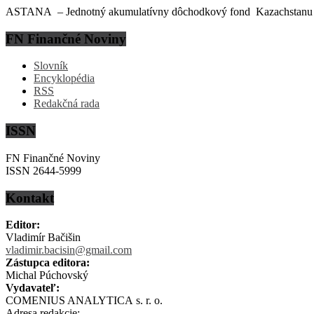
ASTANA – Jednotný akumulatívny dôchodkový fond Kazachstanu (EN
FN Finančné Noviny
Slovník
Encyklopédia
RSS
Redakčná rada
ISSN
FN Finančné Noviny
ISSN 2644-5999
Kontakt
Editor:
Vladimír Bačišin
vladimir.bacisin@gmail.com
Zástupca editora:
Michal Púchovský
Vydavateľ:
COMENIUS ANALYTICA s. r. o.
Adresa redakcie: