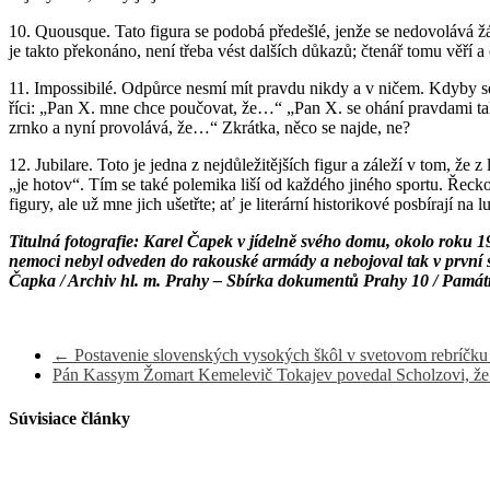
10. Quousque. Tato figura se podobá předešlé, jenže se nedovolává žá
je takto překonáno, není třeba vést dalších důkazů; čtenář tomu věří 
11. Impossibilé. Odpůrce nesmí mít pravdu nikdy a v ničem. Kdyby se 
říci: „Pan X. mne chce poučovat, že…“ „Pan X. se ohání pravdami tak
zrnko a nyní provolává, že…“ Zkrátka, něco se najde, ne?
12. Jubilare. Toto je jedna z nejdůležitějších figur a záleží v tom, ž
„je hotov“. Tím se také polemika liší od každého jiného sportu. Řeck
figury, ale už mne jich ušetřte; ať je literární historikové posbírají na 
Titulná fotografie: Karel Čapek v jídelně svého domu, okolo roku 1
nemoci nebyl odveden do rakouské armády a nebojoval tak v první s
Čapka / Archiv hl. m. Prahy – Sbírka dokumentů Prahy 10 / Památ
←
Postavenie slovenských vysokých škôl v svetovom rebríčku
Pán Kassym Žomart Kemelevič Tokajev povedal Scholzovi, že
Súvisiace články