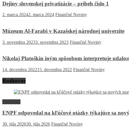
Dejiny slovenskej privatizácie – príbeh číslo 1
2. marca 2024
2. marca 2024
Finančné Noviny
Múzeum Al-Farabi v Kazašskej národnej univerzite
3. novembra 2023
3. novembra 2023
Finančné Noviny
Nikolaj Platoškin iným spôsobom interpretuje udalos
14. decembra 2022
15. decembra 2022
Finančné Noviny
Rozhovor
Rozhovor
ENPF odpovedal na kľúčové otázky týkajúce sa nový
30. júla 2026
30. júla 2026
Finančné Noviny