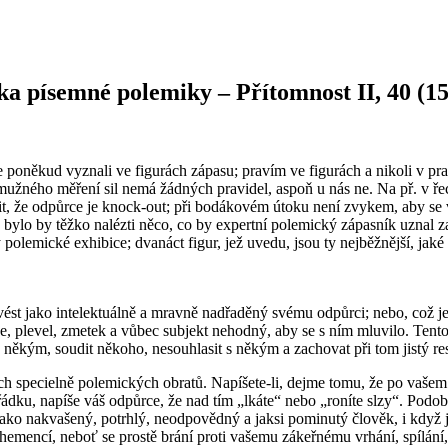
a písemné polemiky – Přítomnost II, 40 (15
 poněkud vyznali ve figurách zápasu; pravím ve figurách a nikoli v pr
ec mužného měření sil nemá žádných pravidel, aspoň u nás ne. Na př. v 
it, že odpůrce je knock-out; při bodákovém útoku není zvykem, aby se 
 bylo by těžko nalézti něco, co by expertní polemický zápasník uznal z
 polemické exhibice; dvanáct figur, jež uvedu, jsou ty nejběžnější, ja
 uvést jako intelektuálně a mravně nadřaděný svému odpůrci; nebo, což j
nuce, plevel, zmetek a vůbec subjekt nehodný, aby se s ním mluvilo. Te
s někým, soudit někoho, nesouhlasit s někým a zachovat při tom jistý r
istých specielně polemických obratů. Napíšete-li, dejme tomu, že po vaš
řádku, napíše váš odpůrce, že nad tím „lkáte“ nebo „roníte slzy“. Podobn
čen jako nakvašený, potrhlý, neodpovědný a jaksi pominutý člověk, i když
hemencí, neboť se prostě brání proti vašemu zákeřnému vrhání, spílání, 