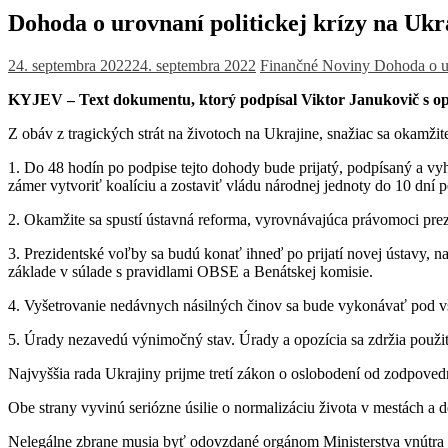
Dohoda o urovnaní politickej krízy na Ukr
24. septembra 2022
24. septembra 2022
Finančné Noviny
Dohoda o ur
KYJEV – Text dokumentu, ktorý podpísal Viktor Janukovič s opoz
Z obáv z tragických strát na životoch na Ukrajine, snažiac sa okamžite
1. Do 48 hodín po podpise tejto dohody bude prijatý, podpísaný a v
zámer vytvoriť koalíciu a zostaviť vládu národnej jednoty do 10 dní 
2. Okamžite sa spustí ústavná reforma, vyrovnávajúca právomoci prez
3. Prezidentské voľby sa budú konať ihneď po prijatí novej ústavy, n
základe v súlade s pravidlami OBSE a Benátskej komisie.
4. Vyšetrovanie nedávnych násilných činov sa bude vykonávať pod
5. Úrady nezavedú výnimočný stav. Úrady a opozícia sa zdržia použiti
Najvyššia rada Ukrajiny prijme tretí zákon o oslobodení od zodpoved
Obe strany vyvinú seriózne úsilie o normalizáciu života v mestách a
Nelegálne zbrane musia byť odovzdané orgánom Ministerstva vnútra 