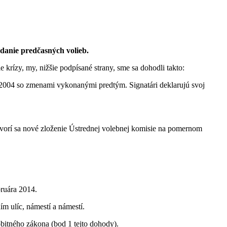
danie predčasných volieb.
e krízy, my, nižšie podpísané strany, sme sa dohodli takto:
u 2004 so zmenami vykonanými predtým. Signatári deklarujú svoj
ytvorí sa nové zloženie Ústrednej volebnej komisie na pomernom
bruára 2014.
m ulíc, námestí a námestí.
bitného zákona (bod 1 tejto dohody).