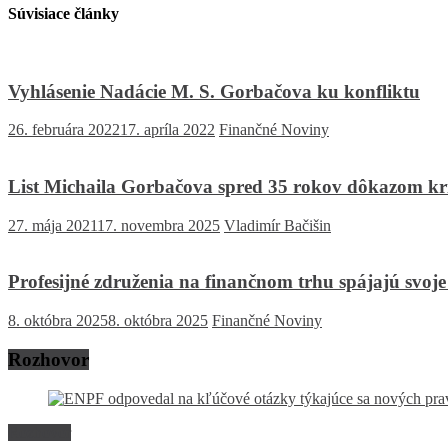
Súvisiace články
Vyhlásenie Nadácie M. S. Gorbačova ku konfliktu
26. februára 2022
17. apríla 2022
Finančné Noviny
List Michaila Gorbačova spred 35 rokov dôkazom kríz
27. mája 2021
17. novembra 2025
Vladimír Bačišin
Profesijné združenia na finančnom trhu spájajú svoje 
8. októbra 2025
8. októbra 2025
Finančné Noviny
Rozhovor
Rozhovor