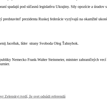
aní spadajú pod súčasnú legislatívu Ukrajiny. Sily opozície a úradov s
 predstaviteľ prezidenta Ruskej federácie vyzývajú na okamžité ukonče
rsenij Jaceňuk, líder strany Svoboda Oleg Ťahnybok.
publiky Nemecko Frank-Walter Steinmeier, minister zahraničných vecí 
urnier.
r Zelenskyi tvrdí, že svet odsúdi referendá