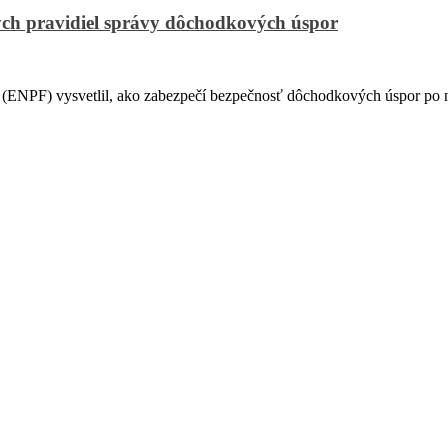
ch pravidiel správy dôchodkových úspor
PF) vysvetlil, ako zabezpečí bezpečnosť dôchodkových úspor po na