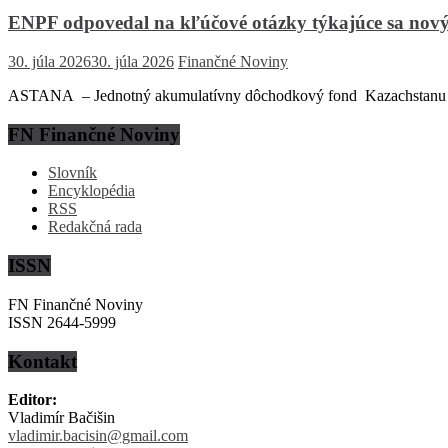
ENPF odpovedal na kľúčové otázky týkajúce sa nový
30. júla 2026
30. júla 2026
Finančné Noviny
ASTANA – Jednotný akumulatívny dôchodkový fond Kazachstanu (EN
FN Finančné Noviny
Slovník
Encyklopédia
RSS
Redakčná rada
ISSN
FN Finančné Noviny
ISSN 2644-5999
Kontakt
Editor:
Vladimír Bačišin
vladimir.bacisin@gmail.com