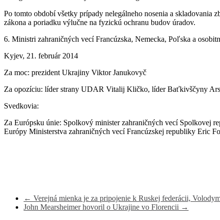
Po tomto období všetky prípady nelegálneho nosenia a skladovania zbr
zákona a poriadku výlučne na fyzickú ochranu budov úradov.
6. Ministri zahraničných vecí Francúzska, Nemecka, Poľska a osobitný
Kyjev, 21. február 2014
Za moc: prezident Ukrajiny Viktor Janukovyč
Za opozíciu: líder strany UDAR Vitalij Kličko, líder Baťkivščyny A
Svedkovia:
Za Európsku únie: Spolkový minister zahraničných vecí Spolkovej re
Európy Ministerstva zahraničných vecí Francúzskej republiky Eric Fo
←
Verejná mienka je za pripojenie k Ruskej federácii, Volodymy
John Mearsheimer hovoril o Ukrajine vo Florencii
→