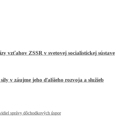
y vzťahov ZSSR v svetovej socialistickej sústave
sily v záujme jeho ďalšieho rozvoja a služieb