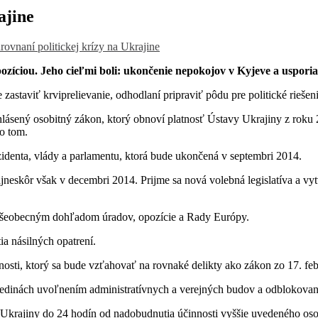
ajine
ovnaní politickej krízy na Ukrajine
íciou. Jeho cieľmi boli: ukončenie nepokojov v Kyjeve a usporia
 zastaviť krviprelievanie, odhodlaní pripraviť pôdu pre politické riešeni
yhlásený osobitný zákon, ktorý obnoví platnosť Ústavy Ukrajiny z rok
po tom.
identa, vlády a parlamentu, ktorá bude ukončená v septembri 2014.
ajneskôr však v decembri 2014. Prijme sa nová volebná legislatíva a v
 všeobecným dohľadom úradov, opozície a Rady Európy.
a násilných opatrení.
nosti, ktorý sa bude vzťahovať na rovnaké delikty ako zákon zo 17. fe
 dedinách uvoľnením administratívnych a verejných budov a odblokovaní
Ukrajiny do 24 hodín od nadobudnutia účinnosti vyššie uvedeného oso