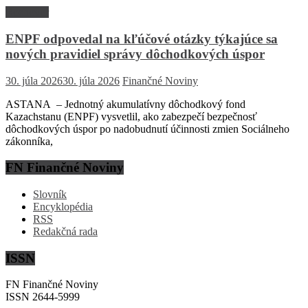
Rozhovor
ENPF odpovedal na kľúčové otázky týkajúce sa
nových pravidiel správy dôchodkových úspor
30. júla 2026
30. júla 2026
Finančné Noviny
ASTANA – Jednotný akumulatívny dôchodkový fond
Kazachstanu (ENPF) vysvetlil, ako zabezpečí bezpečnosť
dôchodkových úspor po nadobudnutí účinnosti zmien Sociálneho
zákonníka,
FN Finančné Noviny
Slovník
Encyklopédia
RSS
Redakčná rada
ISSN
FN Finančné Noviny
ISSN 2644-5999