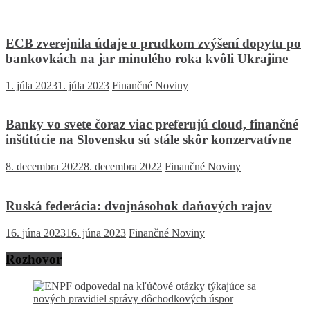
ECB zverejnila údaje o prudkom zvýšení dopytu po
bankovkách na jar minulého roka kvôli Ukrajine
1. júla 2023
1. júla 2023
Finančné Noviny
Banky vo svete čoraz viac preferujú cloud, finančné
inštitúcie na Slovensku sú stále skôr konzervatívne
8. decembra 2022
8. decembra 2022
Finančné Noviny
Ruská federácia: dvojnásobok daňových rajov
16. júna 2023
16. júna 2023
Finančné Noviny
Rozhovor