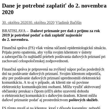
Dane je potrebné zaplatiť do 2. novembra
2020
30. októbra 2020
30. októbra 2020
Vladimír Bačišin
BRATISLAVA –
Daňové priznanie pre daň z príjmu za rok
2019 je potrebné podať a daň zaplatiť najneskôr
do 2. novembra.
Finančná správa (FS) však vníma súčasnú epidemiologickú situáciu.
Prijala preto opatrenia, aby vyšla svojim klientom v ústrety
a zabezpečila čo najhladší priebeh podávania daňových priznaní pri
zachovaní celospoločenskej zodpovednosti.
Finančná správa je pripravená na zvýšený nápor počas posledných
dní na podávanie daňových priznaní. Svojim klientom odporúča,
aby pre podávanie daňových priznaní uprednostnili elektronickú
komunikáciu. A to aj v prípade, ak klienti nie sú povinne
elektronicky komunikujúcimi osobami. Môžu využiť aktivovaný
občiansky preukaz s čipom (eID) alebo uzavretú dohodu
o elektronickej komunikácii s daňovým úradom. Klienti môžu
daňové priznanie podať aj prostredníctvom
poštových služieb
.
FS týmto myslí aj na klientov, ktorí z dôvodu karantény, nebudú