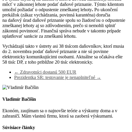
môcť v zákonnej lehote podať daňové priznanie. Týmto klientom
umožní požiadať o odpustenie zmeškanej lehoty
.
Po ukončení
prekážok (zákaz vychádzania, povinná karanténa) doručia
na daňový úrad daňové priznanie spolu so žiadosťou o odpustenie
zmeškanej lehoty aj so zdôvodnením, prečo si nemohli splniť
zákonnú povinnosť. Finančná správa nebude v takomto prípade
uplatňovať sankcie za zmeškanú lehotu.
Vychádzajú takto v ústrety asi 38 tisícom daňovníkov, ktorí musia
do 2. novembra podať daňové priznanie a nie sú povinne
elektronicky komunikujúcimi osobami. Aktuálne sa očakáva ešte
58 tisíc DP, z toho približne 20 tisíc elektronicky.
←
Zdravotníci dostanú 500 EUR
Prezidentka SR: testovanie je nenaplniteľné
→
Vladimír Bačišin
Ekonóm, zaujímam sa o najnovšie teórie a výskumy doma a v
zahraničí. Mám vlastnú firmu, ktorá sa zaoberá výskumami.
Súvisiace články