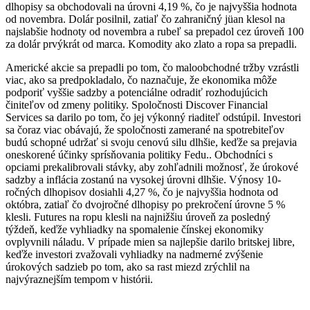
dlhopisy sa obchodovali na úrovni 4,19 %, čo je najvyššia hodnota
od novembra. Dolár posilnil, zatiaľ čo zahraničný jüan klesol na
najslabšie hodnoty od novembra a rubeľ sa prepadol cez úroveň 100
za dolár prvýkrát od marca. Komodity ako zlato a ropa sa prepadli.
Americké akcie sa prepadli po tom, čo maloobchodné tržby vzrástli
viac, ako sa predpokladalo, čo naznačuje, že ekonomika môže
podporiť vyššie sadzby a potenciálne odradiť rozhodujúcich
činiteľov od zmeny politiky. Spoločnosti Discover Financial
Services sa darilo po tom, čo jej výkonný riaditeľ odstúpil. Investori
sa čoraz viac obávajú, že spoločnosti zamerané na spotrebiteľov
budú schopné udržať si svoju cenovú silu dlhšie, keďže sa prejavia
oneskorené účinky sprísňovania politiky Fedu.. Obchodníci s
opciami prekalibrovali stávky, aby zohľadnili možnosť, že úrokové
sadzby a inflácia zostanú na vysokej úrovni dlhšie. Výnosy 10-
ročných dlhopisov dosiahli 4,27 %, čo je najvyššia hodnota od
októbra, zatiaľ čo dvojročné dlhopisy po prekročení úrovne 5 %
klesli. Futures na ropu klesli na najnižšiu úroveň za posledný
týždeň, keďže vyhliadky na spomalenie čínskej ekonomiky
ovplyvnili náladu. V prípade mien sa najlepšie darilo britskej libre,
keďže investori zvažovali vyhliadky na nadmerné zvýšenie
úrokových sadzieb po tom, ako sa rast miezd zrýchlil na
najvýraznejším tempom v histórii.