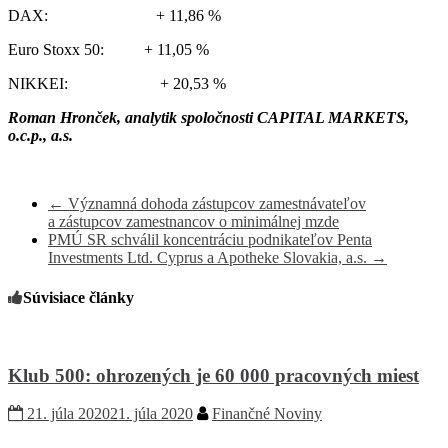
DAX: + 11,86 %
Euro Stoxx 50: + 11,05 %
NIKKEI: + 20,53 %
Roman Hronček, analytik spoločnosti CAPITAL MARKETS,
o.c.p., a.s.
←
Významná dohoda zástupcov zamestnávateľov
a zástupcov zamestnancov o minimálnej mzde
PMÚ SR schválil koncentráciu podnikateľov Penta
Investments Ltd. Cyprus a Apotheke Slovakia, a.s.
→
Súvisiace články
Klub 500: ohrozených je 60 000 pracovných miest
21. júla 2020
21. júla 2020
Finančné Noviny