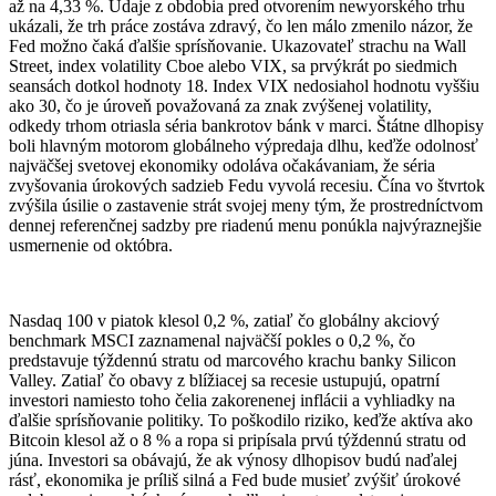
až na 4,33 %. Údaje z obdobia pred otvorením newyorského trhu
ukázali, že trh práce zostáva zdravý, čo len málo zmenilo názor, že
Fed možno čaká ďalšie sprísňovanie. Ukazovateľ strachu na Wall
Street, index volatility Cboe alebo VIX, sa prvýkrát po siedmich
seansách dotkol hodnoty 18. Index VIX nedosiahol hodnotu vyššiu
ako 30, čo je úroveň považovaná za znak zvýšenej volatility,
odkedy trhom otriasla séria bankrotov bánk v marci. Štátne dlhopisy
boli hlavným motorom globálneho výpredaja dlhu, keďže odolnosť
najväčšej svetovej ekonomiky odoláva očakávaniam, že séria
zvyšovania úrokových sadzieb Fedu vyvolá recesiu. Čína vo štvrtok
zvýšila úsilie o zastavenie strát svojej meny tým, že prostredníctvom
dennej referenčnej sadzby pre riadenú menu ponúkla najvýraznejšie
usmernenie od októbra.
Nasdaq 100 v piatok klesol 0,2 %, zatiaľ čo globálny akciový
benchmark MSCI zaznamenal najväčší pokles o 0,2 %, čo
predstavuje týždennú stratu od marcového krachu banky Silicon
Valley. Zatiaľ čo obavy z blížiacej sa recesie ustupujú, opatrní
investori namiesto toho čelia zakorenenej inflácii a vyhliadky na
ďalšie sprísňovanie politiky. To poškodilo riziko, keďže aktíva ako
Bitcoin klesol až o 8 % a ropa si pripísala prvú týždennú stratu od
júna. Investori sa obávajú, že ak výnosy dlhopisov budú naďalej
rásť, ekonomika je príliš silná a Fed bude musieť zvýšiť úrokové