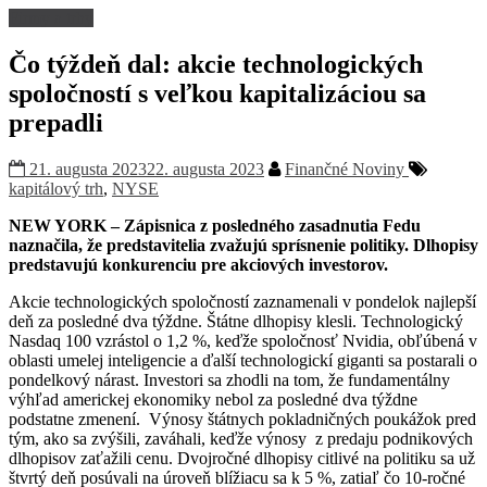
Firmy a trhy
Čo týždeň dal: akcie technologických
spoločností s veľkou kapitalizáciou sa
prepadli
21. augusta 2023
22. augusta 2023
Finančné Noviny
kapitálový trh
,
NYSE
NEW YORK – Zápisnica z posledného zasadnutia Fedu
naznačila, že predstavitelia zvažujú sprísnenie politiky. Dlhopisy
predstavujú konkurenciu pre akciových investorov.
Akcie technologických spoločností zaznamenali v pondelok najlepší
deň za posledné dva týždne. Štátne dlhopisy klesli. Technologický
Nasdaq 100 vzrástol o 1,2 %, keďže spoločnosť Nvidia, obľúbená v
oblasti umelej inteligencie a ďalší technologickí giganti sa postarali o
pondelkový nárast. Investori sa zhodli na tom, že fundamentálny
výhľad americkej ekonomiky nebol za posledné dva týždne
podstatne zmenení. Výnosy štátnych pokladničných poukážok pred
tým, ako sa zvýšili, zaváhali, keďže výnosy z predaju podnikových
dlhopisov zaťažili cenu. Dvojročné dlhopisy citlivé na politiku sa už
štvrtý deň posúvali na úroveň blížiacu sa k 5 %, zatiaľ čo 10-ročné