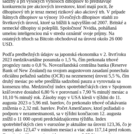
sadzby a pri vysokých výnosoch dlhopisov to predstavuje
konkurenciu pre akciových investorov, ktorí majú pocit, že
dlhopisový trh je teraz menej rizikový ako akciový trh. V prípade
štátnych dlhopisov sa výnosy 10-ročných dlhopisov stiahli zo
štvrtkových úrovní, ktoré sa blížili k najvyšším od 2007. Britské a
nemecké dlhopisy si polepšili. Spoločnosť Nvidia, poháňaná
umelou inteligenciou má v stredu oznámiť svoje príjmy. Na
ostatných trhoch sa Bitcoin obchodoval na úrovni okolo 26 000
USD.
Podľa predbežných údajov sa japonská ekonomika v 2. štvrťroku
2023 medzikvartálne posunula o 1,5 %, čím prekonala trhové
prognózy rastu o 0,8 %. Novozélandská centrálna banka (Reserve
Bank of New Zealand) na svojom augustovom zasadaní ponechala
oficiálnu peňažnú sadzbu (OCR) na nezmenenej úrovni 5,5 %, čím
druhý mesiac po sebe predĺžila sadzobnú pauzu a vyrovnala sa
konsenzu trhu. Medziročný index spotrebiteľských cien v Spojenom
kráľovstve dosiahol 6,80 % v porovnaní s 7,90 % minulý mesiac a
10,10 % minulý rok. Zásoby ropy v USA klesli v týždni do 11.
augusta 2023 o 5,96 mil. barelov, čo prekonalo trhové očakávania
zníženia o 2,32 mil. barelov. Počet Američanov, ktorí požiadali o
podporu v nezamestnanosti, sa v týždni končiacom 12. augusta
znížil o 11 000 oproti predchádzajúcemu týždňu. Index
spotrebiteľských cien v eurozóne je aktuálne na úrovni 123,36, čo je
menej ako 123,47 v minulom mesiaci a viac ako 117,14 pred rokom.