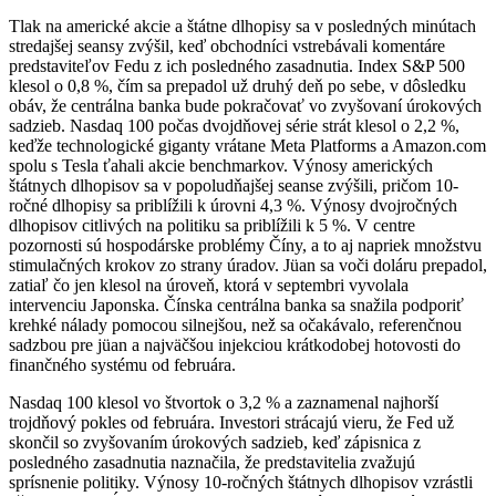
Tlak na americké akcie a štátne dlhopisy sa v posledných minútach
stredajšej seansy zvýšil, keď obchodníci vstrebávali komentáre
predstaviteľov Fedu z ich posledného zasadnutia. Index S&P 500
klesol o 0,8 %, čím sa prepadol už druhý deň po sebe, v dôsledku
obáv, že centrálna banka bude pokračovať vo zvyšovaní úrokových
sadzieb. Nasdaq 100 počas dvojdňovej série strát klesol o 2,2 %,
keďže technologické giganty vrátane Meta Platforms a Amazon.com
spolu s Tesla ťahali akcie benchmarkov. Výnosy amerických
štátnych dlhopisov sa v popoludňajšej seanse zvýšili, pričom 10-
ročné dlhopisy sa priblížili k úrovni 4,3 %. Výnosy dvojročných
dlhopisov citlivých na politiku sa priblížili k 5 %. V centre
pozornosti sú hospodárske problémy Číny, a to aj napriek množstvu
stimulačných krokov zo strany úradov. Jüan sa voči doláru prepadol,
zatiaľ čo jen klesol na úroveň, ktorá v septembri vyvolala
intervenciu Japonska. Čínska centrálna banka sa snažila podporiť
krehké nálady pomocou silnejšou, než sa očakávalo, referenčnou
sadzbou pre jüan a najväčšou injekciou krátkodobej hotovosti do
finančného systému od februára.
Nasdaq 100 klesol vo štvortok o 3,2 % a zaznamenal najhorší
trojdňový pokles od februára. Investori strácajú vieru, že Fed už
skončil so zvyšovaním úrokových sadzieb, keď zápisnica z
posledného zasadnutia naznačila, že predstavitelia zvažujú
sprísnenie politiky. Výnosy 10-ročných štátnych dlhopisov vzrástli