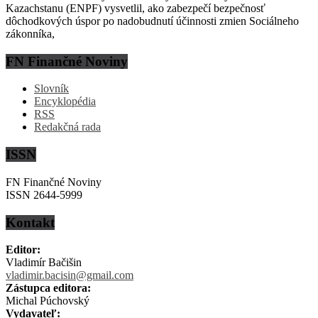
Kazachstanu (ENPF) vysvetlil, ako zabezpečí bezpečnosť
dôchodkových úspor po nadobudnutí účinnosti zmien Sociálneho
zákonníka,
FN Finančné Noviny
Slovník
Encyklopédia
RSS
Redakčná rada
ISSN
FN Finančné Noviny
ISSN 2644-5999
Kontakt
Editor:
Vladimír Bačišin
vladimir.bacisin@gmail.com
Zástupca editora:
Michal Púchovský
Vydavateľ: