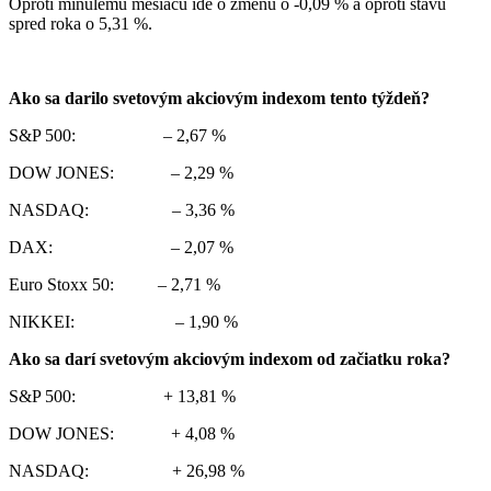
Oproti minulému mesiacu ide o zmenu o -0,09 % a oproti stavu
spred roka o 5,31 %.
Ako sa darilo svetovým akciovým indexom tento týždeň?
S&P 500: – 2,67 %
DOW JONES: – 2,29 %
NASDAQ: – 3,36 %
DAX: – 2,07 %
Euro Stoxx 50: – 2,71 %
NIKKEI: – 1,90 %
Ako sa darí svetovým akciovým indexom od začiatku roka?
S&P 500: + 13,81 %
DOW JONES: + 4,08 %
NASDAQ: + 26,98 %