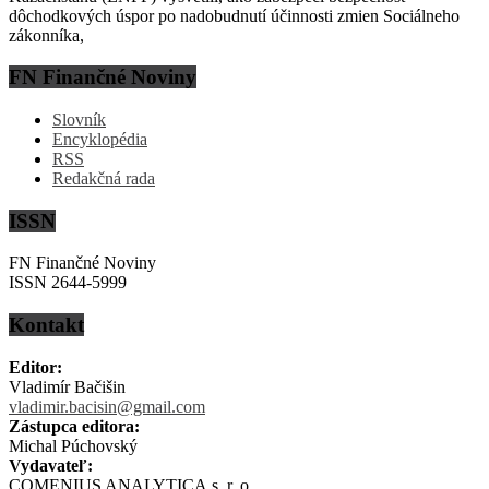
dôchodkových úspor po nadobudnutí účinnosti zmien Sociálneho
zákonníka,
FN Finančné Noviny
Slovník
Encyklopédia
RSS
Redakčná rada
ISSN
FN Finančné Noviny
ISSN 2644-5999
Kontakt
Editor:
Vladimír Bačišin
vladimir.bacisin@gmail.com
Zástupca editora:
Michal Púchovský
Vydavateľ:
COMENIUS ANALYTICA s. r. o.