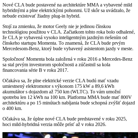
Nové CLA bude postavené na architektúre MMA a vybavené mild
hybridnými a plne elektrickými pohonmi. Už skôr sa uvádzalo, že
nebude existovať žiadny plug-in hybrid.
Stojí za zmienku, že motor Geely nie je jedinou čínskou
technológiou použitou v CLA. Začiatkom tohto roka bolo odhalené,
že CLA je vybavená vysoko inteligentným jazdným riešením od
čínskeho startupu Momenta. To znamená, že CLA bude prvým
Mercedesom-Benz, ktorý bude vybavený asistentom jazdy v meste.
Spoločnosť Momenta bola založená v roku 2016 a Mercedes-Benz
sa stal prvým investorom spoločnosti a zúčastnil sa kola
financovania série B v roku 2017.
Očakáva sa, že plne elektrické verzie CLA budú mať vzadu
umiestnený elektromotor s výkonom 175 kW a 89,6 kWh
akumulátor s dojazdom až 750 km (WLTC). To vám umožní
spotrebu len 12 kWh na 100 km. Platforma MMA bude mať 800V
architektúru a po 15 minútach nabíjania bude schopná zvýšiť dojazd
o 400 km.
Očakáva sa, že úplne nové CLA bude predstavené v roku 2025,
hoci mild-hybridná verzia môže prísť až v roku 2026.