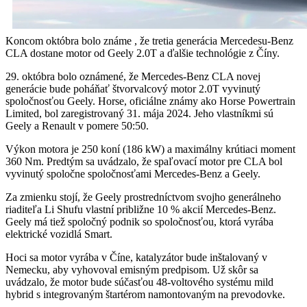
Koncom októbra bolo známe , že tretia generácia Mercedesu-Benz
CLA dostane motor od Geely 2.0T a ďalšie technológie z Číny.
29. októbra bolo oznámené, že Mercedes-Benz CLA novej
generácie bude poháňať štvorvalcový motor 2.0T vyvinutý
spoločnosťou Geely. Horse, oficiálne známy ako Horse Powertrain
Limited, bol zaregistrovaný 31. mája 2024. Jeho vlastníkmi sú
Geely a Renault v pomere 50:50.
Výkon motora je 250 koní (186 kW) a maximálny krútiaci moment
360 Nm. Predtým sa uvádzalo, že spaľovací motor pre CLA bol
vyvinutý spoločne spoločnosťami Mercedes-Benz a Geely.
Za zmienku stojí, že Geely prostredníctvom svojho generálneho
riaditeľa Li Shufu vlastní približne 10 % akcií Mercedes-Benz.
Geely má tiež spoločný podnik so spoločnosťou, ktorá vyrába
elektrické vozidlá Smart.
Hoci sa motor vyrába v Číne, katalyzátor bude inštalovaný v
Nemecku, aby vyhovoval emisným predpisom. Už skôr sa
uvádzalo, že motor bude súčasťou 48-voltového systému mild
hybrid s integrovaným štartérom namontovaným na prevodovke.