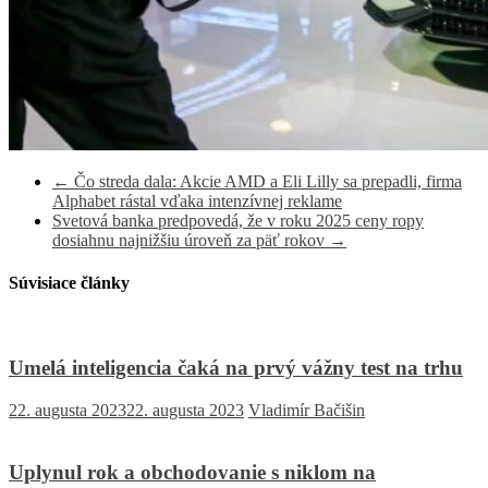
←
Čo streda dala: Akcie AMD a Eli Lilly sa prepadli, firma
Alphabet rástal vďaka intenzívnej reklame
Svetová banka predpovedá, že v roku 2025 ceny ropy
dosiahnu najnižšiu úroveň za päť rokov
→
Súvisiace články
Umelá inteligencia čaká na prvý vážny test na trhu
22. augusta 2023
22. augusta 2023
Vladimír Bačišin
Uplynul rok a obchodovanie s niklom na