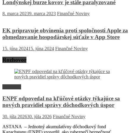
Londýnskej burze kovov je stále paralyzované
8. marca 2023
9. marca 2023
Finančné Noviny
EK pripravuje obvinenia proti spoločnosti Apple za
obmedzovanie hospodárskej súťaže v App Store
15. júna 2024
15. júna 2024
Finančné Noviny
Rozhovor
Rozhovor
ENPF odpovedal na kľúčové otázky týkajúce sa
nových pravidiel správy dôchodkových úspor
30. júla 2026
30. júla 2026
Finančné Noviny
ASTANA – Jednotný akumulatívny dôchodkový fond
Kazachstanu (ENPF) vysvetlil, ako zabezpečí bezpečnosť