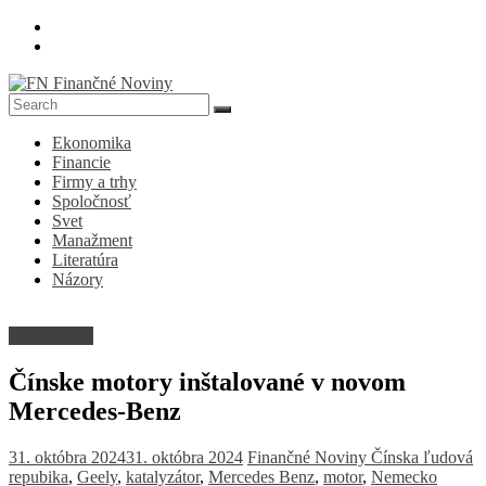
Skip
to
content
FN
Ekonomika
Finančné
Financie
Noviny
Firmy a trhy
Spoločnosť
Denník
Svet
o
Manažment
ekonomike
Literatúra
a
Názory
spoločnosti
Firmy a trhy
Čínske motory inštalované v novom
Mercedes-Benz
31. októbra 2024
31. októbra 2024
Finančné Noviny
Čínska ľudová
repubika
,
Geely
,
katalyzátor
,
Mercedes Benz
,
motor
,
Nemecko