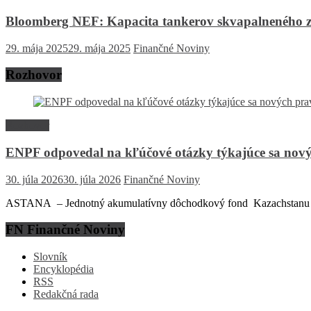
Bloomberg NEF: Kapacita tankerov skvapalneného z
29. mája 2025
29. mája 2025
Finančné Noviny
Rozhovor
Rozhovor
ENPF odpovedal na kľúčové otázky týkajúce sa nový
30. júla 2026
30. júla 2026
Finančné Noviny
ASTANA – Jednotný akumulatívny dôchodkový fond Kazachstanu (EN
FN Finančné Noviny
Slovník
Encyklopédia
RSS
Redakčná rada