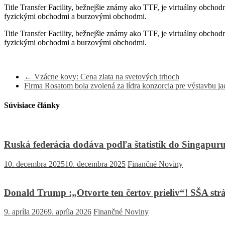
Title Transfer Facility, bežnejšie známy ako TTF, je virtuálny obch
fyzickými obchodmi a burzovými obchodmi.
Title Transfer Facility, bežnejšie známy ako TTF, je virtuálny obch
fyzickými obchodmi a burzovými obchodmi.
←
Vzácne kovy: Cena zlata na svetových trhoch
Firma Rosatom bola zvolená za lídra konzorcia pre výstavbu j
Súvisiace články
Ruská federácia dodáva podľa štatistík do Singapur
10. decembra 2025
10. decembra 2025
Finančné Noviny
Donald Trump :„Otvorte ten čertov prieliv“! SŠA strá
9. apríla 2026
9. apríla 2026
Finančné Noviny