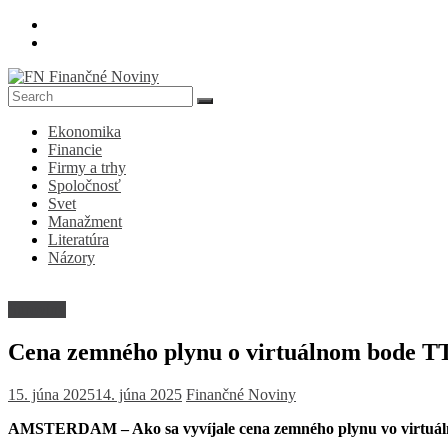
Skip
to
content
FN
Ekonomika
Finančné
Financie
Noviny
Firmy a trhy
Spoločnosť
Denník
Svet
o
Manažment
ekonomike
Literatúra
a
Názory
spoločnosti
Suroviny
Cena zemného plynu o virtuálnom bode T
15. júna 2025
14. júna 2025
Finančné Noviny
AMSTERDAM – Ako sa vyvíjale cena zemného plynu vo virtuá