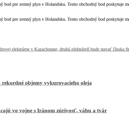
odný bod pre zemný plyn v Holandsku.
Tento obchodný bod poskytuje m
odný bod pre zemný plyn v Holandsku.
Tento obchodný bod poskytuje m
adrovej elektrárne v Kazachstane, druhú elektráreň bude stavať čínsk
u rekordné objemy vykurovacieho oleja
cajú vo vojne s Iránom zúrivosť, váhu a tvár