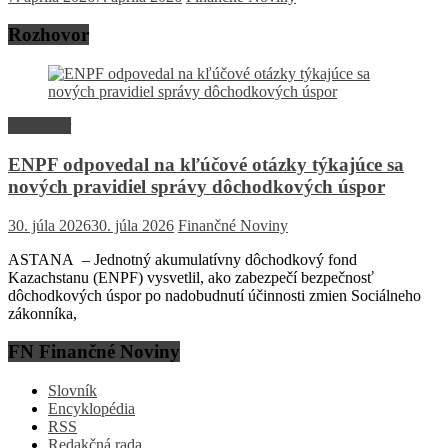
Rozhovor
Rozhovor
ENPF odpovedal na kľúčové otázky týkajúce sa
nových pravidiel správy dôchodkových úspor
30. júla 2026
30. júla 2026
Finančné Noviny
ASTANA – Jednotný akumulatívny dôchodkový fond
Kazachstanu (ENPF) vysvetlil, ako zabezpečí bezpečnosť
dôchodkových úspor po nadobudnutí účinnosti zmien Sociálneho
zákonníka,
FN Finančné Noviny
Slovník
Encyklopédia
RSS
Redakčná rada