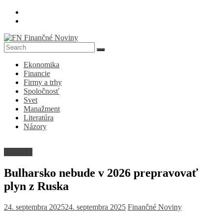
Skip
to
content
FN
Ekonomika
Finančné
Financie
Noviny
Firmy a trhy
Spoločnosť
Denník
Svet
o
Manažment
ekonomike
Literatúra
a
Názory
spoločnosti
Suroviny
Bulharsko nebude v 2026 prepravovať
plyn z Ruska
24. septembra 2025
24. septembra 2025
Finančné Noviny