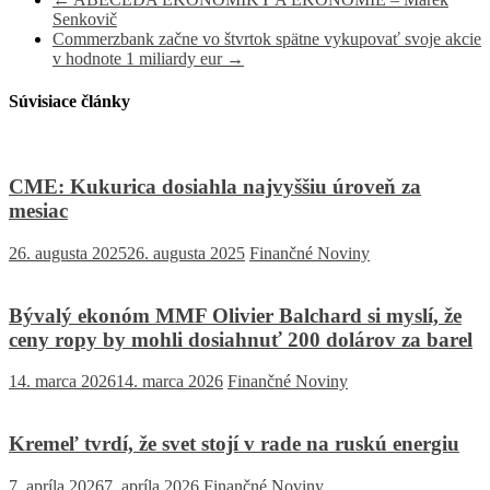
Senkovič
Commerzbank začne vo štvrtok spätne vykupovať svoje akcie
v hodnote 1 miliardy eur
→
Súvisiace články
CME: Kukurica dosiahla najvyššiu úroveň za
mesiac
26. augusta 2025
26. augusta 2025
Finančné Noviny
Bývalý ekonóm MMF Olivier Balchard si myslí, že
ceny ropy by mohli dosiahnuť 200 dolárov za barel
14. marca 2026
14. marca 2026
Finančné Noviny
Kremeľ tvrdí, že svet stojí v rade na ruskú energiu
7. apríla 2026
7. apríla 2026
Finančné Noviny