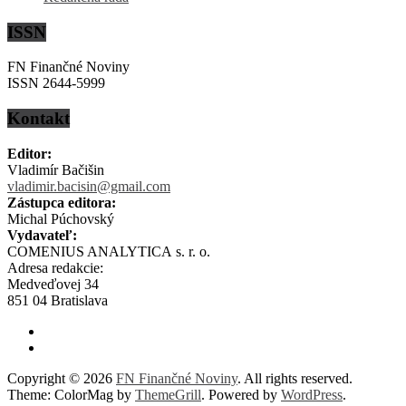
ISSN
FN Finančné Noviny
ISSN 2644-5999
Kontakt
Editor:
Vladimír Bačišin
vladimir.bacisin@gmail.com
Zástupca editora:
Michal Púchovský
Vydavateľ:
COMENIUS ANALYTICA s. r. o.
Adresa redakcie:
Medveďovej 34
851 04 Bratislava
Copyright © 2026
FN Finančné Noviny
. All rights reserved.
Theme: ColorMag by
ThemeGrill
. Powered by
WordPress
.