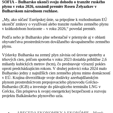
SOFIA – Bulharsko ukončí svoju dohodu o tranzite ruského
plynu v roku 2026, oznámil premiér Rosen Želyazkov v
Bulharskom národnom rozhlase.
„My, ako súčasť Európskej únie, sa pripojíme k rozhodnutiam EÚ
ukončiť zmluvy o využívaní alebo tranzite ruského zemného plynu
v krátkodobom horizonte – v roku 2026,“ povedal premiér.
Podľa neho je Bulharsko plne sebestačné v priemysle aj v oblasti
obyvateľstva prostredníctvom dovážaného skvapalneného zemného
plynu.
Výdavky Bulharska na zemný plyn závisia od úrovne spotreby a
trhových cien, pričom spotreba v roku 2023 dosiahla približne 2,6
miliardy kubických metrov (bcm), čo predstavuje výrazný pokles
oproti predchádzajúcim rokom. V druhej polovici roka 2024 malo
Bulharsko jedny z najnižších cien zemného plynu mimo domácností
v EÚ. Krajina diverzifikuje svoje dodávky azerbajdžanským
plynom prostredníctvom prepojovacieho plynovodu Grécko-
Bulharsko (IGB) a investuje do plávajúceho terminálu LNG v
Grécku, čím prispieva k svojej energetickej bezpečnosti a rozvoju
projektu Balkánskeho plynového uzla.
←
ABECEDA EKONOMIKY A EKONÓMIE – Marek