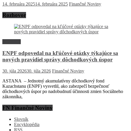
14. februára 2025
14. februára 2025
Finančné Noviny
Rozhovor
Rozhovor
ENPF odpovedal na kľúčové otázky týkajúce sa
nových pravidiel správy dôchodkových úspor
30. júla 2026
30. júla 2026
Finančné Noviny
ASTANA – Jednotný akumulatívny dôchodkový fond
Kazachstanu (ENPF) vysvetlil, ako zabezpečí bezpečnosť
dôchodkových úspor po nadobudnutí účinnosti zmien Sociálneho
zákonníka,
FN Finančné Noviny
Slovník
Encyklopédia
RSS