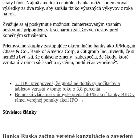
straty bánk. Najmä americká centrálna banka môže spriemerovať
výsledky za dva roky, aby znížila riziko výrazných výkyvov z roka
na rok.
Zvažuje sa aj poskytnutie možnosti zainteresovaným stranám
poskytnúť pripomienky k scenárom záťažových testov pred
konečným schválením.
Priemyselné skupiny zastupujúce okrem iného banky ako JPMorgan
Chase & Co., Bank of America Corp. a Citigroup Inc., uviedli, že si
nemôžu byť istí, že ohlásené zmeny „zabezpečia, že škody, ktoré
vznikajú v rámci súčasného systému, budú včas vyriešené“.
←
IDC predpovedá, že globálne dodávky počítačov a
tabletov vzrastú v tomto roku o 3,8 percenta
Beninská vláda má v úmysle predať 40 % akcií banky BIIC v
rámci verejnej ponuky akcií IPO
→
Súvisiace články
Banka Ruska začína verejné konzultácie o zavedení