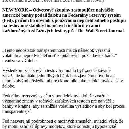
25. decembra 2024
24. decembra 2024
Finančné Noviny
NEW YORK – Odvetvové skupiny zastupujúce najväčšie
americké banky podali žalobu na Federálny rezervný systém
(Fed), pričom ho obvinili z používania nepriehľadného postupu
na testovanie stability finančných inštitúcií v rámci
každoročných záťažových testov, píše The Wall Street Journal.
„Tento nedostatok transparentnosti má za následok výraznú
volatilitu a nepredvídateľnosť kapitálových požiadaviek bánk,“
uvádza sa v žalobe.
Výsledkom záťažových testov by mohlo byť „neočakávané
zaťaženie kapitálu jednotlivých bánk bez zjavného dôvodu a s
nepriaznivými dôsledkami pre ekonomiku ako celok“, uvádza sa v
žalobe.
Federálny rezervný systém v pondelok uviedol, že zvažuje
významné zmeny v ročných záťažových testoch pre najväčšie
banky v krajine, aby sa znížila volatilita výsledkov a aby bol proces
transparentnejší.
Fed nezverejnil podrobnosti o možných zmenách, uviedol však, že
by mohli zahŕňať úpravy modelov, ktoré odhadujú hypotetické