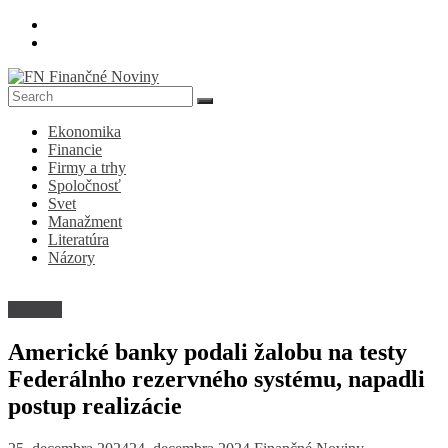
Skip
to
content
FN
Ekonomika
Finančné
Financie
Noviny
Firmy a trhy
Spoločnosť
Denník
Svet
o
Manažment
ekonomike
Literatúra
a
Názory
spoločnosti
Financie
Americké banky podali žalobu na testy
Federálnho rezervného systému, napadli
postup realizácie