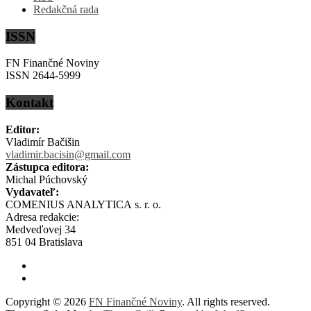
Redakčná rada
ISSN
FN Finančné Noviny
ISSN 2644-5999
Kontakt
Editor:
Vladimír Bačišin
vladimir.bacisin@gmail.com
Zástupca editora:
Michal Púchovský
Vydavateľ:
COMENIUS ANALYTICA s. r. o.
Adresa redakcie:
Medveďovej 34
851 04 Bratislava
Copyright © 2026
FN Finančné Noviny
. All rights reserved.