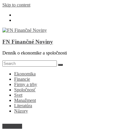
Skip to content
FN Finančné Noviny
Denník o ekonomike a spoločnosti
Ekonomika
Financie
Firmy a trhy
Spoločnosť
Svet
Manažment
Literatúra
Názory
Dokument