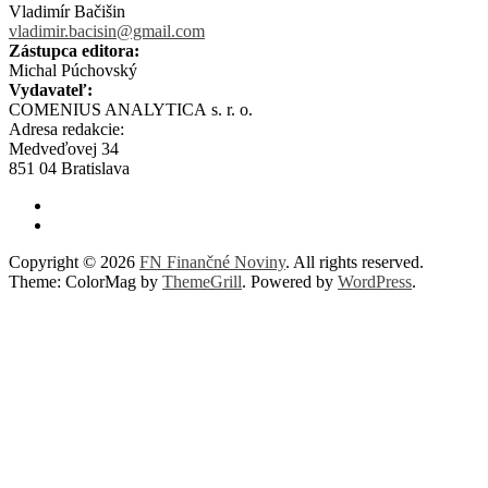
Vladimír Bačišin
vladimir.bacisin@gmail.com
Zástupca editora:
Michal Púchovský
Vydavateľ:
COMENIUS ANALYTICA s. r. o.
Adresa redakcie:
Medveďovej 34
851 04 Bratislava
Copyright © 2026
FN Finančné Noviny
. All rights reserved.
Theme: ColorMag by
ThemeGrill
. Powered by
WordPress
.