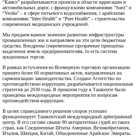
“Камсе” разрабатываются проекты в области ирригации и
автомобильных дорог, с французскими компаниями “Suez” и
“Veolia” – в сфере питьевого водоснабжения, с арабскими
компаниями “Inter Health” и “Pure Health” – строительства
современных медицинских учреждений.
Мы придаем важное значение развитию инфраструктуры
промышленных зон и направляем на эти цели бюджетные
средства. Внедрены современные прозрачные принципы
выделения земель предпринимателям, то есть система
аукционных торгов.
В рамках вступления во Всемирную торговую организацию
принято более 60 нормативных актов, направленных на
гармонизацию законодательства. Создано Агентство по
противодействию коррупции, разрабатывается национальная
стратегия до 2030 года. В прошлом году в Ташкенте были
проведены международные мероприятия по вопросам
противодействия коррупции.
В целях справедливого решения споров успешно
функционирует Ташкентский международный арбитражный
центр. В его составе свыше 90 авторитетных судей из таких
стран, как Соединенные Штаты Америки, Великобритания,
Италия, Швеция, Китай, Объединенные Арабские Эмираты.