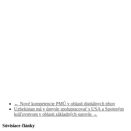
←
Nové kompetencie PMÚ v oblasti digitálnych trhov
Uzbekistan má v úmysle spolupracovať s USA a Spojeným
kráľovstvom v oblasti základných surovín
→
Súvisiace články