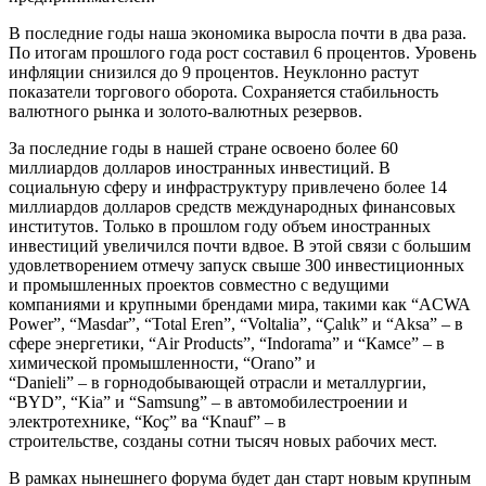
В последние годы наша экономика выросла почти в два раза.
По итогам прошлого года рост составил 6 процентов. Уровень
инфляции снизился до 9 процентов. Неуклонно растут
показатели торгового оборота. Сохраняется стабильность
валютного рынка и золото-валютных резервов.
За последние годы в нашей стране освоено более 60
миллиардов долларов иностранных инвестиций. В
социальную сферу и инфраструктуру привлечено более 14
миллиардов долларов средств международных финансовых
институтов. Только в прошлом году объем иностранных
инвестиций увеличился почти вдвое. В этой связи с большим
удовлетворением отмечу запуск свыше 300 инвестиционных
и промышленных проектов совместно с ведущими
компаниями и крупными брендами мира, такими как “ACWA
Power”, “Masdar”, “Total Eren”, “Voltalia”, “Ҫalɩk” и “Aksa” – в
сфере энергетики, “Air Products”, “Indorama” и “Камсе” – в
химической промышленности, “Orano” и
“Danieli” – в горнодобывающей отрасли и металлургии,
“BYD”, “Kia” и “Samsung” – в автомобилестроении и
электротехнике, “Коҫ” ва “Knauf” – в
строительстве, созданы сотни тысяч новых рабочих мест.
В рамках нынешнего форума будет дан старт новым крупным