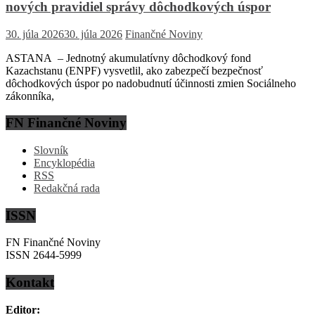
nových pravidiel správy dôchodkových úspor
30. júla 2026
30. júla 2026
Finančné Noviny
ASTANA – Jednotný akumulatívny dôchodkový fond
Kazachstanu (ENPF) vysvetlil, ako zabezpečí bezpečnosť
dôchodkových úspor po nadobudnutí účinnosti zmien Sociálneho
zákonníka,
FN Finančné Noviny
Slovník
Encyklopédia
RSS
Redakčná rada
ISSN
FN Finančné Noviny
ISSN 2644-5999
Kontakt
Editor: