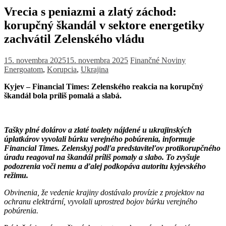
Vrecia s peniazmi a zlatý záchod:
korupčný škandál v sektore energetiky
zachvátil Zelenského vládu
15. novembra 2025
15. novembra 2025
Finančné Noviny
Energoatom
,
Korupcia
,
Ukrajina
Kyjev – Financial Times: Zelenského reakcia na korupčný
škandál bola príliš pomalá a slabá.
Tašky plné dolárov a zlaté toalety nájdené u ukrajinských
úplatkárov vyvolali búrku verejného pobúrenia, informuje
Financial Times. Zelenskyj podľa predstaviteľov protikorupčného
úradu reagoval na škandál príliš pomaly a slabo. To zvyšuje
podozrenia voči nemu a ďalej podkopáva autoritu kyjevského
režimu.
Obvinenia, že vedenie krajiny dostávalo provízie z projektov na
ochranu elektrární, vyvolali uprostred bojov búrku verejného
pobúrenia.