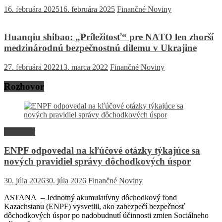
16. februára 2025
16. februára 2025
Finančné Noviny
Huanqiu shibao: „Príležitosť“ pre NATO len zhorší
medzinárodnú bezpečnostnú dilemu v Ukrajine
27. februára 2022
13. marca 2022
Finančné Noviny
Rozhovor
Rozhovor
ENPF odpovedal na kľúčové otázky týkajúce sa
nových pravidiel správy dôchodkových úspor
30. júla 2026
30. júla 2026
Finančné Noviny
ASTANA – Jednotný akumulatívny dôchodkový fond
Kazachstanu (ENPF) vysvetlil, ako zabezpečí bezpečnosť
dôchodkových úspor po nadobudnutí účinnosti zmien Sociálneho