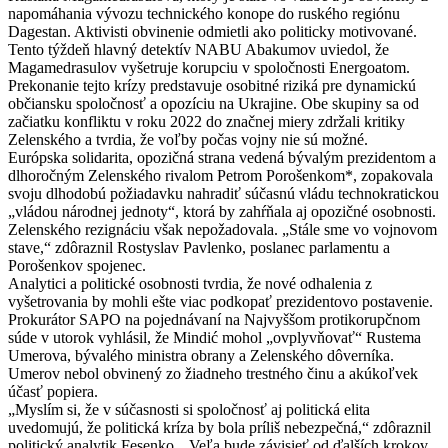
napomáhania vývozu technického konope do ruského regiónu
Dagestan. Aktivisti obvinenie odmietli ako politicky motivované.
Tento týždeň hlavný detektív NABU Abakumov uviedol, že
Magamedrasulov vyšetruje korupciu v spoločnosti Energoatom.
Prekonanie tejto krízy predstavuje osobitné riziká pre dynamickú
občiansku spoločnosť a opozíciu na Ukrajine. Obe skupiny sa od
začiatku konfliktu v roku 2022 do značnej miery zdržali kritiky
Zelenského a tvrdia, že voľby počas vojny nie sú možné.
Európska solidarita, opozičná strana vedená bývalým prezidentom a
dlhoročným Zelenského rivalom Petrom Porošenkom*, zopakovala
svoju dlhodobú požiadavku nahradiť súčasnú vládu technokratickou
„vládou národnej jednoty“, ktorá by zahŕňala aj opozičné osobnosti.
Zelenského rezignáciu však nepožadovala. „Stále sme vo vojnovom
stave,“ zdôraznil Rostyslav Pavlenko, poslanec parlamentu a
Porošenkov spojenec.
Analytici a politické osobnosti tvrdia, že nové odhalenia z
vyšetrovania by mohli ešte viac podkopať prezidentovo postavenie.
Prokurátor SAPO na pojednávaní na Najvyššom protikorupčnom
súde v utorok vyhlásil, že Mindić mohol „ovplyvňovať“ Rustema
Umerova, bývalého ministra obrany a Zelenského dôverníka.
Umerov nebol obvinený zo žiadneho trestného činu a akúkoľvek
účasť popiera.
„Myslím si, že v súčasnosti si spoločnosť aj politická elita
uvedomujú, že politická kríza by bola príliš nebezpečná,“ zdôraznil
politický analytik Fesenko. „Veľa bude závisieť od ďalších krokov