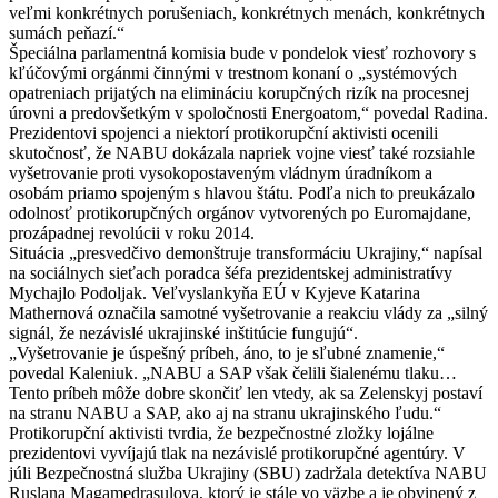
veľmi konkrétnych porušeniach, konkrétnych menách, konkrétnych
sumách peňazí.“
Špeciálna parlamentná komisia bude v pondelok viesť rozhovory s
kľúčovými orgánmi činnými v trestnom konaní o „systémových
opatreniach prijatých na elimináciu korupčných rizík na procesnej
úrovni a predovšetkým v spoločnosti Energoatom,“ povedal Radina.
Prezidentovi spojenci a niektorí protikorupční aktivisti ocenili
skutočnosť, že NABU dokázala napriek vojne viesť také rozsiahle
vyšetrovanie proti vysokopostaveným vládnym úradníkom a
osobám priamo spojeným s hlavou štátu. Podľa nich to preukázalo
odolnosť protikorupčných orgánov vytvorených po Euromajdane,
prozápadnej revolúcii v roku 2014.
Situácia „presvedčivo demonštruje transformáciu Ukrajiny,“ napísal
na sociálnych sieťach poradca šéfa prezidentskej administratívy
Mychajlo Podoljak. Veľvyslankyňa EÚ v Kyjeve Katarina
Mathernová označila samotné vyšetrovanie a reakciu vlády za „silný
signál, že nezávislé ukrajinské inštitúcie fungujú“.
„Vyšetrovanie je úspešný príbeh, áno, to je sľubné znamenie,“
povedal Kaleniuk. „NABU a SAP však čelili šialenému tlaku…
Tento príbeh môže dobre skončiť len vtedy, ak sa Zelenskyj postaví
na stranu NABU a SAP, ako aj na stranu ukrajinského ľudu.“
Protikorupční aktivisti tvrdia, že bezpečnostné zložky lojálne
prezidentovi vyvíjajú tlak na nezávislé protikorupčné agentúry. V
júli Bezpečnostná služba Ukrajiny (SBU) zadržala detektíva NABU
Ruslana Magamedrasulova, ktorý je stále vo väzbe a je obvinený z