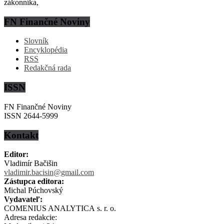
zákonníka,
FN Finančné Noviny
Slovník
Encyklopédia
RSS
Redakčná rada
ISSN
FN Finančné Noviny
ISSN 2644-5999
Kontakt
Editor:
Vladimír Bačišin
vladimir.bacisin@gmail.com
Zástupca editora:
Michal Púchovský
Vydavateľ:
COMENIUS ANALYTICA s. r. o.
Adresa redakcie: