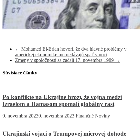
←
Mohamed El-Erian hovorí, že dva hlavné problémy v
americkej ekonomike mu nedávajú spať v noci
Zmeny v spoločnosti sa začali 17. novembra 1989
→
Súvisiace články
Po konflikte na Ukrajine hrozí, že vojna medzi
Izraelom a Hamasom spomalí globálny rast
9. novembra 2023
9. novembra 2023
Finančné Noviny
Ukrajinskí vojaci o Trumpovej mierovej dohode