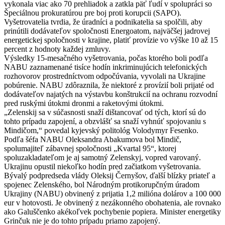
vykonala viac ako 70 prehliadok a zatkla päť ľudí v spolupráci so
Špeciálnou prokuratúrou pre boj proti korupcii (SAPO).
Vyšetrovatelia tvrdia, že úradníci a podnikatelia sa spolčili, aby
prinútili dodávateľov spoločnosti Energoatom, najväčšej jadrovej
energetickej spoločnosti v krajine, platiť provízie vo výške 10 až 15
percent z hodnoty každej zmluvy.
Výsledky 15-mesačného vyšetrovania, počas ktorého boli podľa
NABU zaznamenané tisíce hodín inkriminujúcich telefonických
rozhovorov prostredníctvom odpočúvania, vyvolali na Ukrajine
pobúrenie. NABU zdôraznila, že niektoré z provízií boli prijaté od
dodávateľov najatých na výstavbu konštrukcií na ochranu rozvodní
pred ruskými útokmi dronmi a raketovými útokmi.
„Zelenskij sa v súčasnosti snaží dištancovať od tých, ktorí sú do
tohto prípadu zapojení, a obzvlášť sa snaží vyhnúť spojovaniu s
Mindičom,“ povedal kyjevský politológ Volodymyr Fesenko.
Podľa šéfa NABU Oleksandra Abakumova bol Mindič,
spolumajiteľ zábavnej spoločnosti „Kvartal 95“, ktorej
spoluzakladateľom je aj samotný Zelenskyj, vopred varovaný.
Ukrajinu opustil niekoľko hodín pred začiatkom vyšetrovania.
Bývalý podpredseda vlády Oleksij Černyšov, ďalší blízky priateľ a
spojenec Zelenského, bol Národným protikorupčným úradom
Ukrajiny (NABU) obvinený z prijatia 1,2 milióna dolárov a 100 000
eur v hotovosti. Je obvinený z nezákonného obohatenia, ale rovnako
ako Galuščenko akékoľvek pochybenie popiera. Minister energetiky
Grinčuk nie je do tohto prípadu priamo zapojený.