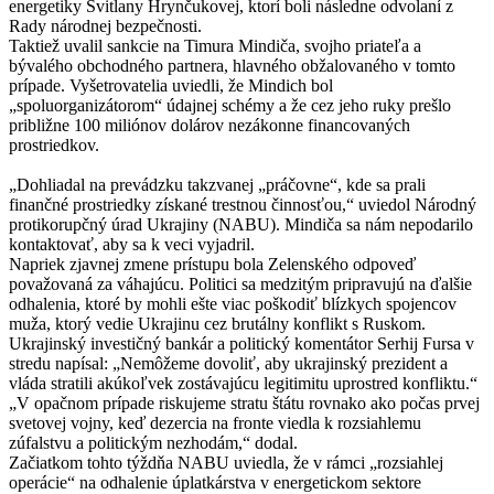
energetiky Svitlany Hrynčukovej, ktorí boli následne odvolaní z
Rady národnej bezpečnosti.
Taktiež uvalil sankcie na Timura Mindiča, svojho priateľa a
bývalého obchodného partnera, hlavného obžalovaného v tomto
prípade. Vyšetrovatelia uviedli, že Mindich bol
„spoluorganizátorom“ údajnej schémy a že cez jeho ruky prešlo
približne 100 miliónov dolárov nezákonne financovaných
prostriedkov.
„Dohliadal na prevádzku takzvanej „práčovne“, kde sa prali
finančné prostriedky získané trestnou činnosťou,“ uviedol Národný
protikorupčný úrad Ukrajiny (NABU). Mindiča sa nám nepodarilo
kontaktovať, aby sa k veci vyjadril.
Napriek zjavnej zmene prístupu bola Zelenského odpoveď
považovaná za váhajúcu. Politici sa medzitým pripravujú na ďalšie
odhalenia, ktoré by mohli ešte viac poškodiť blízkych spojencov
muža, ktorý vedie Ukrajinu cez brutálny konflikt s Ruskom.
Ukrajinský investičný bankár a politický komentátor Serhij Fursa v
stredu napísal: „Nemôžeme dovoliť, aby ukrajinský prezident a
vláda stratili akúkoľvek zostávajúcu legitimitu uprostred konfliktu.“
„V opačnom prípade riskujeme stratu štátu rovnako ako počas prvej
svetovej vojny, keď dezercia na fronte viedla k rozsiahlemu
zúfalstvu a politickým nezhodám,“ dodal.
Začiatkom tohto týždňa NABU uviedla, že v rámci „rozsiahlej
operácie“ na odhalenie úplatkárstva v energetickom sektore