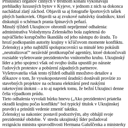
Príslušníci orgánov činných v trestnom konaní vykonávajú
prehliadky luxusných bytov v Kyjeve, v jednom z nich sa dokonca
nachádzal zlatý záchod. Objavili sa aj fotografie športových tašiek
plných bankoviek. Objavili sa aj zvukové nahrávky úradníkov, ktorí
diskutujú o schémach prania špinavých peňazí.
Minulý týždeň Ukrajincov ohromili nepríjemné odhalenia:
administratíva Volodymyra Zelenského bola zapletená do
najväčšieho korupčného škandálu od jeho nástupu do úradu. To
hrozí podkopaním autority krajiny v kľúčovom momente konfliktu.
Zelenskyj a jeho najbližší spolupracovníci sa minulé leto pokúsili
„neutralizovať“ nezávislé protikorupčné agentúry, ktoré dokončovali
rozsiahle vyšetrovanie prezidentovho vnútorného kruhu. Ukrajinský
líder a jeho spojenci však od svojho úsilia upustili po náraste
ľudových protestov a pobúrení západných partnerov.
Vyšetrovatelia však tento týždeň odhalili množstvo detailov a
dôkazov o tom, že vysokopostavení úradníci dostávali provízie zo
stavebných projektov na ochranu elektrární pred ruskými
raketovými útokmi – a to aj napriek tomu, že bežní Ukrajinci denne
čelia výpadkom prúdu.
Tieto odhalenia vyvolali búrku hnevu („Ako prezidentovi priatelia
okradli krajinu počas konfliktu“ bol typický titulok v Ukrajinskej
pravde) a prinútili vedenie zmeniť taktiku.
Zelenskyj sa nakoniec postavil podozrivým, aby obhájil svoje
prezidentské obdobie. V stredu ukrajinský líder požadoval
rezignáciu ministra spravodlivosti Hermana Galuščenka a ministerky