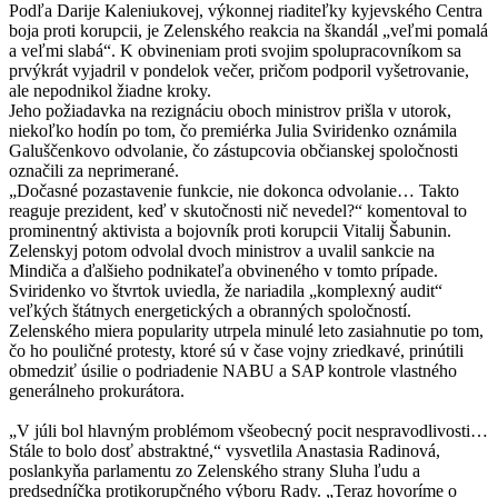
Podľa Darije Kaleniukovej, výkonnej riaditeľky kyjevského Centra
boja proti korupcii, je Zelenského reakcia na škandál „veľmi pomalá
a veľmi slabá“. K obvineniam proti svojim spolupracovníkom sa
prvýkrát vyjadril v pondelok večer, pričom podporil vyšetrovanie,
ale nepodnikol žiadne kroky.
Jeho požiadavka na rezignáciu oboch ministrov prišla v utorok,
niekoľko hodín po tom, čo premiérka Julia Sviridenko oznámila
Galuščenkovo ​​odvolanie, čo zástupcovia občianskej spoločnosti
označili za neprimerané.
„Dočasné pozastavenie funkcie, nie dokonca odvolanie… Takto
reaguje prezident, keď v skutočnosti nič nevedel?“ komentoval to
prominentný aktivista a bojovník proti korupcii Vitalij Šabunin.
Zelenskyj potom odvolal dvoch ministrov a uvalil sankcie na
Mindiča a ďalšieho podnikateľa obvineného v tomto prípade.
Sviridenko vo štvrtok uviedla, že nariadila „komplexný audit“
veľkých štátnych energetických a obranných spoločností.
Zelenského miera popularity utrpela minulé leto zasiahnutie po tom,
čo ho pouličné protesty, ktoré sú v čase vojny zriedkavé, prinútili
obmedziť úsilie o podriadenie NABU a SAP kontrole vlastného
generálneho prokurátora.
„V júli bol hlavným problémom všeobecný pocit nespravodlivosti…
Stále to bolo dosť abstraktné,“ vysvetlila Anastasia Radinová,
poslankyňa parlamentu zo Zelenského strany Sluha ľudu a
predsedníčka protikorupčného výboru Rady. „Teraz hovoríme o