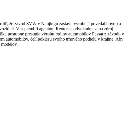
iť, že závod SVW v Nanjingu zastavil výrobu,“ povedal hovorca
ozidiel.
V septembri agentúra Reuters s odvolaním sa na zdroj
lka postupne presunie výrobu rodiny automobilov Passat z závodu v
 automobilov, čelí poklesu svojho trhového podielu v krajine.
Aby
h modelov.