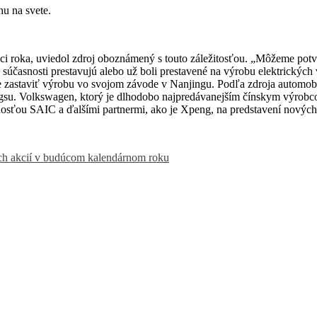
u na svete.
ci roka, uviedol zdroj oboznámený s touto záležitosťou.
„Môžeme potvrd
osti prestavujú alebo už boli prestavené na výrobu elektrických v
e zastaviť výrobu vo svojom závode v Nanjingu.
Podľa zdroja automobi
gsu.
Volkswagen, ktorý je dlhodobo najpredávanejším čínskym výrobcom
nosťou SAIC a ďalšími partnermi, ako je Xpeng, na predstavení novýc
ych akcií v budúcom kalendárnom roku