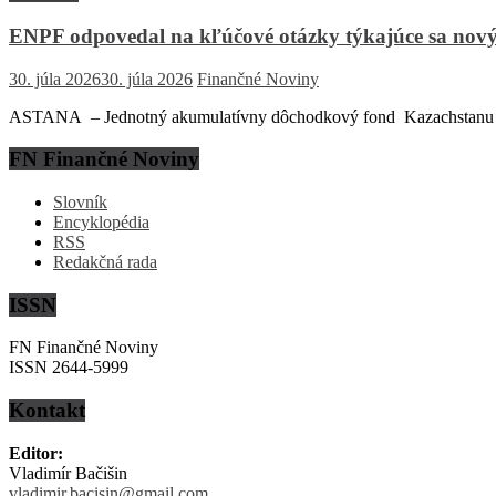
ENPF odpovedal na kľúčové otázky týkajúce sa nový
30. júla 2026
30. júla 2026
Finančné Noviny
ASTANA – Jednotný akumulatívny dôchodkový fond Kazachstanu (EN
FN Finančné Noviny
Slovník
Encyklopédia
RSS
Redakčná rada
ISSN
FN Finančné Noviny
ISSN 2644-5999
Kontakt
Editor:
Vladimír Bačišin
vladimir.bacisin@gmail.com