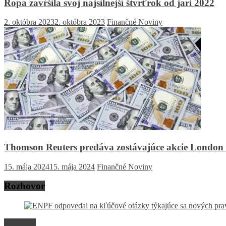
Ropa zavŕšila svoj najsilnejší štvrťrok od jari 2022
2. októbra 2023
2. októbra 2023
Finančné Noviny
Thomson Reuters predáva zostávajúce akcie London
15. mája 2024
15. mája 2024
Finančné Noviny
Rozhovor
Rozhovor