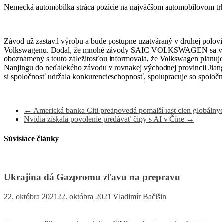
Nemecká automobilka stráca pozície na najväčšom automobilovom trh
Závod už zastavil výrobu a bude postupne uzatváraný v druhej polovi
Volkswagenu.
Dodal, že mnohé závody SAIC VOLKSWAGEN sa v súčasn
oboznámený s touto záležitosťou informovala, že Volkswagen plánuj
Nanjingu do neďalekého závodu v rovnakej východnej provincii Jian
si spoločnosť udržala konkurencieschopnosť, spolupracuje so spoloč
←
Americká banka Citi predpovedá pomalší rast cien globáln
Nvidia získala povolenie predávať čipy s AI v Číne
→
Súvisiace články
Ukrajina dá Gazpromu zľavu na prepravu
22. októbra 2021
22. októbra 2021
Vladimír Bačišin