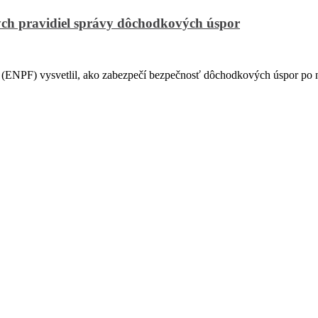
ch pravidiel správy dôchodkových úspor
PF) vysvetlil, ako zabezpečí bezpečnosť dôchodkových úspor po na