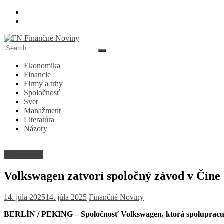
Skip
to
content
FN
Ekonomika
Finančné
Financie
Noviny
Firmy a trhy
Spoločnosť
Denník
Svet
o
Manažment
ekonomike
Literatúra
a
Názory
spoločnosti
Firmy a trhy
Volkswagen zatvorí spoločný závod v Číne
14. júla 2025
14. júla 2025
Finančné Noviny
BERLÍN / PEKING –
Spoločnosť Volkswagen, ktorá spolupracu