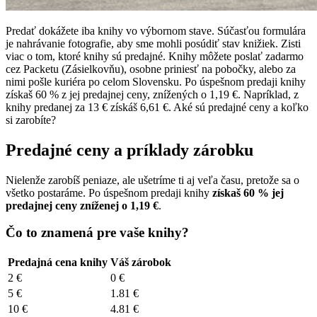
Predať dokážete iba knihy vo výbornom stave. Súčasťou formulára
je nahrávanie fotografie, aby sme mohli posúdiť stav knižiek. Zisti
viac o tom, ktoré knihy sú predajné. Knihy môžete poslať zadarmo
cez Packetu (Zásielkovňu), osobne priniesť na pobočky, alebo za
nimi pošle kuriéra po celom Slovensku. Po úspešnom predaji knihy
získaš 60 % z jej predajnej ceny, znížených o 1,19 €. Napríklad, z
knihy predanej za 13 € získáš 6,61 €. Aké sú predajné ceny a koľko
si zarobíte?
Predajné ceny a príklady zárobku
Nielenže zarobíš peniaze, ale ušetríme ti aj veľa času, pretože sa o
všetko postaráme. Po úspešnom predaji knihy
získaš 60 % jej
predajnej ceny zníženej o 1,19 €
.
Čo to znamená pre vaše knihy?
Predajná cena knihy
Váš zárobok
2 €
0 €
5 €
1.81 €
10 €
4.81 €