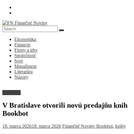
Skip
to
content
FN
Ekonomika
Finančné
Financie
Noviny
Firmy a trhy
Spoločnosť
Denník
Svet
o
Manažment
ekonomike
Literatúra
a
Názory
spoločnosti
Literatúra
V Bratislave otvorili novú predajňu knih
Bookbot
18. marca 2026
18. marca 2026
Finančné Noviny
Bookbot
,
knihy