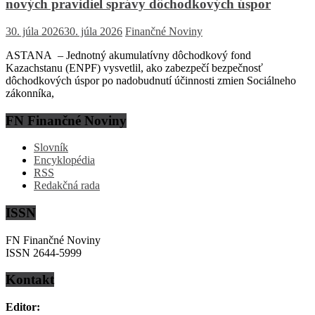
nových pravidiel správy dôchodkových úspor
30. júla 2026
30. júla 2026
Finančné Noviny
ASTANA – Jednotný akumulatívny dôchodkový fond
Kazachstanu (ENPF) vysvetlil, ako zabezpečí bezpečnosť
dôchodkových úspor po nadobudnutí účinnosti zmien Sociálneho
zákonníka,
FN Finančné Noviny
Slovník
Encyklopédia
RSS
Redakčná rada
ISSN
FN Finančné Noviny
ISSN 2644-5999
Kontakt
Editor: