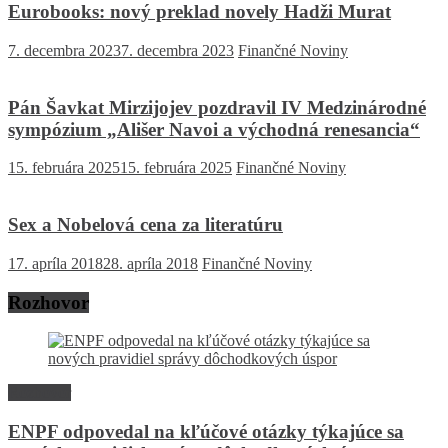
Eurobooks: nový preklad novely Hadži Murat
7. decembra 2023
7. decembra 2023
Finančné Noviny
Pán Šavkat Mirzijojev pozdravil IV Medzinárodné
sympózium „Ališer Navoi a východná renesancia“
15. februára 2025
15. februára 2025
Finančné Noviny
Sex a Nobelová cena za literatúru
17. apríla 2018
28. apríla 2018
Finančné Noviny
Rozhovor
Rozhovor
ENPF odpovedal na kľúčové otázky týkajúce sa