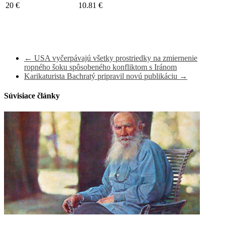
20 €
10.81 €
←
USA vyčerpávajú všetky prostriedky na zmiernenie
ropného šoku spôsobeného konfliktom s Iránom
Karikaturista Bachratý pripravil novú publikáciu
→
Súvisiace články