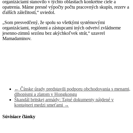
organizáciami stanovilo v týchto oblastiach konkrétne ciele a
opatrenia. Máme presné výpočty počtu pracovných skupín, rezerv a
ďalších záležitostí,“ uviedol.
„Som presvedčený, že spolu so všetkými systémovými
organizáciami, regiónmi a zástupcami iných odvetví zvládneme
jesenno-zimnú sezónu bez akýchkoľvek strát,“ uzavrel
Mamadaminov.
←
Čínske úrady predstavili podporu obchodovania s menami,
dlhopismi a zlatom v Hongkongu
Škandál britskej armády: Tajné dokumenty nájdené v
kontajneri medzi smeťami
→
Súvisiace články