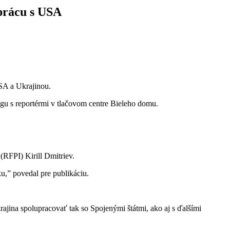
prácu s USA
SA a Ukrajinou.
gu s reportérmi v tlačovom centre Bieleho domu.
(RFPI) Kirill Dmitriev.
u,” povedal pre publikáciu.
jina spolupracovať tak so Spojenými štátmi, ako aj s ďalšími