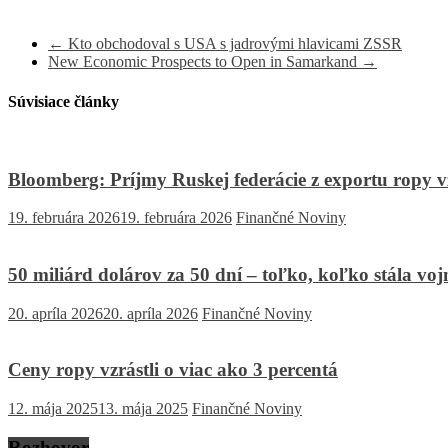
←
Kto obchodoval s USA s jadrovými hlavicami ZSSR
New Economic Prospects to Open in Samarkand
→
Súvisiace články
Bloomberg: Príjmy Ruskej federácie z exportu ropy
19. februára 2026
19. februára 2026
Finančné Noviny
50 miliárd dolárov za 50 dní – toľko, koľko stála vo
20. apríla 2026
20. apríla 2026
Finančné Noviny
Ceny ropy vzrástli o viac ako 3 percentá
12. mája 2025
13. mája 2025
Finančné Noviny
Rozhovor