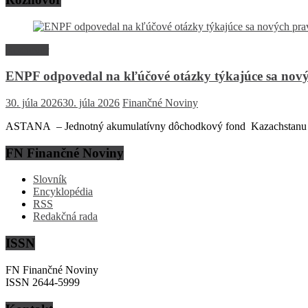
Rozhovor
ENPF odpovedal na kľúčové otázky týkajúce sa nový
30. júla 2026
30. júla 2026
Finančné Noviny
ASTANA – Jednotný akumulatívny dôchodkový fond Kazachstanu (EN
FN Finančné Noviny
Slovník
Encyklopédia
RSS
Redakčná rada
ISSN
FN Finančné Noviny
ISSN 2644-5999