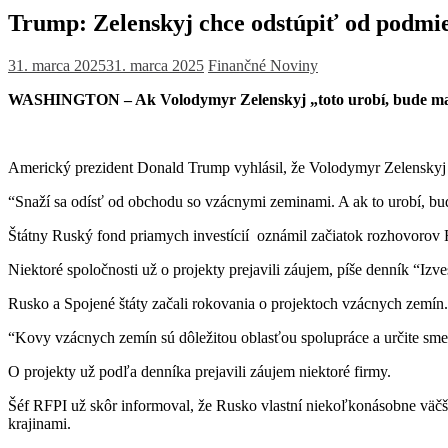
Trump: Zelenskyj chce odstúpiť od podmi
31. marca 2025
31. marca 2025
Finančné Noviny
WASHINGTON – Ak Volodymyr Zelenskyj „toto urobí, bude mať 
Americký prezident Donald Trump vyhlásil, že Volodymyr Zelenskyj
“Snaží sa odísť od obchodu so vzácnymi zeminami. A ak to urobí, bu
Štátny Ruský fond priamych investícií oznámil začiatok rozhovoro
Niektoré spoločnosti už o projekty prejavili záujem, píše denník “Izve
Rusko a Spojené štáty začali rokovania o projektoch vzácnych zemín. 
“Kovy vzácnych zemín sú dôležitou oblasťou spolupráce a určite sme
O projekty už podľa denníka prejavili záujem niektoré firmy.
Šéf RFPI už skôr informoval, že Rusko vlastní niekoľkonásobne väčš
krajinami.