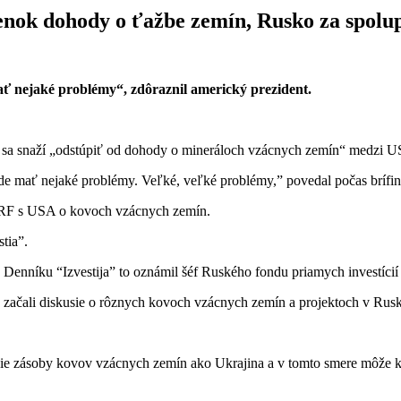
enok dohody o ťažbe zemín, Rusko za spolu
nejaké problémy“, zdôraznil americký prezident.
 sa snaží „odstúpiť od dohody o mineráloch vzácnych zemín“ medzi U
de mať nejaké problémy. Veľké, veľké problémy,” povedal počas brífin
v RF s USA o kovoch vzácnych zemín.
stia”.
Denníku “Izvestija” to oznámil šéf Ruského fondu priamych investícií 
 začali diskusie o rôznych kovoch vzácnych zemín a projektoch v Rusk
ie zásoby kovov vzácnych zemín ako Ukrajina a v tomto smere môže kra