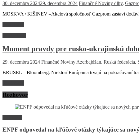
30. decembra 2024
29. decembra 2024
Finančné Noviny
dlhy
,
Gazpr
MOSKVA / KIŠINEV –Akciová spoločnosť Gazprom zastaví dodávky p
Read more
Dlhé čitanie
Moment pravdy pre rusko-ukrajinskú dohod
29. decembra 2024
Finančné Noviny
Azerbajdžan
,
Ruská federácia
,
BRUSEL – Bloomberg: Niektorí Európania trvajú na pokračovaní tran
Read more
Rozhovor
Rozhovor
ENPF odpovedal na kľúčové otázky týkajúce sa nový