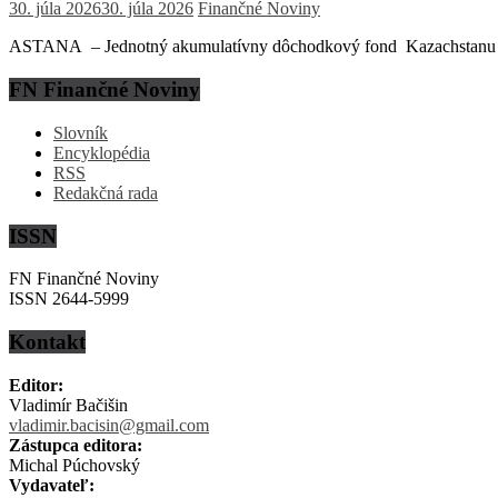
30. júla 2026
30. júla 2026
Finančné Noviny
ASTANA – Jednotný akumulatívny dôchodkový fond Kazachstanu (EN
FN Finančné Noviny
Slovník
Encyklopédia
RSS
Redakčná rada
ISSN
FN Finančné Noviny
ISSN 2644-5999
Kontakt
Editor:
Vladimír Bačišin
vladimir.bacisin@gmail.com
Zástupca editora:
Michal Púchovský
Vydavateľ: