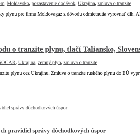
om
,
Moldavsko
,
pozastavenie dodávok
,
Ukrajina
,
zmluva o tranzite
lynu pre firmu Moldovagaz z dôvodu odmietnutia vyrovnať dlh. Ak
u o tranzite plynu, tlačí Taliansko, Slove
SOCAR
,
Ukrajina
,
zemný plyn
,
zmluva o tranzite
zitu plynu cez Ukrajinu. Zmluva o tranzite ruského plynu do EÚ vypr
ch pravidiel správy dôchodkových úspor