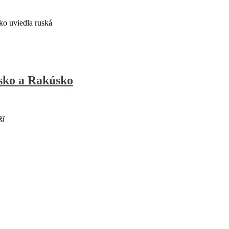
o uviedla ruská
nsko a Rakúsko
ší