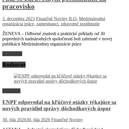
pracovisko
3. decembra 2023
Finančné Noviny
ILO
,
Medzinárodná
organizácia práce
,
zamestnanci
,
zdravotné postihnutie
ŽENEVA – Odborné znalosti a praktické príklady od 30
popredných nadnárodných spoločností boli zahrnuté v novej
publikácii Medzinárodnej organizácie práce
Read more
Rozhovor
Rozhovor
ENPF odpovedal na kľúčové otázky týkajúce sa
nových pravidiel správy dôchodkových úspor
30. júla 2026
30. júla 2026
Finančné Noviny