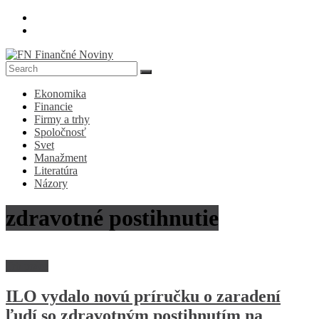
Skip
to
content
FN
Ekonomika
Finančné
Financie
Noviny
Firmy a trhy
Spoločnosť
Denník
Svet
o
Manažment
ekonomike
Literatúra
a
Názory
spoločnosti
zdravotné postihnutie
Trh práce
ILO vydalo novú príručku o zaradení
ľudí so zdravotným postihnutím na