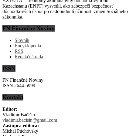
ASTANA – Jednotný akumulatívny dôchodkový fond
Kazachstanu (ENPF) vysvetlil, ako zabezpečí bezpečnosť
dôchodkových úspor po nadobudnutí účinnosti zmien Sociálneho
zákonníka,
FN Finančné Noviny
Slovník
Encyklopédia
RSS
Redakčná rada
ISSN
FN Finančné Noviny
ISSN 2644-5999
Kontakt
Editor:
Vladimír Bačišin
vladimir.bacisin@gmail.com
Zástupca editora:
Michal Púchovský