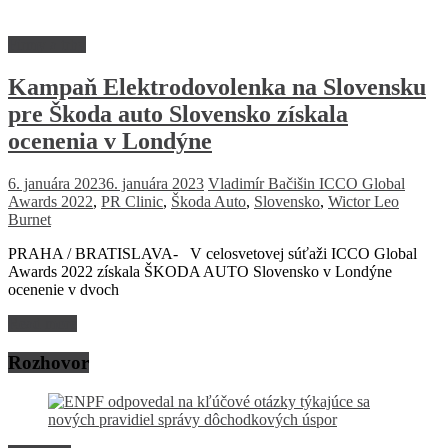
Firmy a trhy
Kampaň Elektrodovolenka na Slovensku
pre Škoda auto Slovensko získala
ocenenia v Londýne
6. januára 2023
6. januára 2023
Vladimír Bačišin
ICCO Global
Awards 2022
,
PR Clinic
,
Škoda Auto
,
Slovensko
,
Wictor Leo
Burnet
PRAHA / BRATISLAVA- V celosvetovej súťaži ICCO Global
Awards 2022 získala ŠKODA AUTO Slovensko v Londýne
ocenenie v dvoch
Read more
Rozhovor