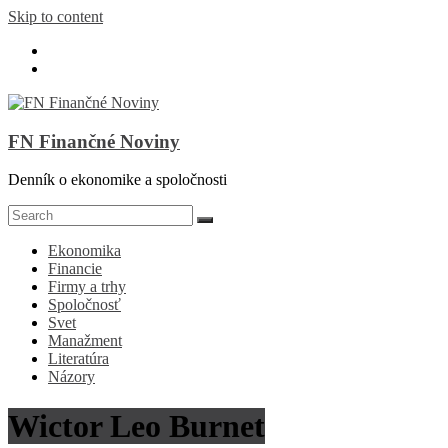
Skip to content
FN Finančné Noviny
Denník o ekonomike a spoločnosti
Ekonomika
Financie
Firmy a trhy
Spoločnosť
Svet
Manažment
Literatúra
Názory
Wictor Leo Burnet