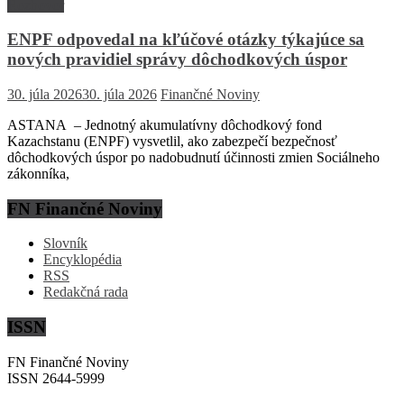
Rozhovor
ENPF odpovedal na kľúčové otázky týkajúce sa
nových pravidiel správy dôchodkových úspor
30. júla 2026
30. júla 2026
Finančné Noviny
ASTANA – Jednotný akumulatívny dôchodkový fond
Kazachstanu (ENPF) vysvetlil, ako zabezpečí bezpečnosť
dôchodkových úspor po nadobudnutí účinnosti zmien Sociálneho
zákonníka,
FN Finančné Noviny
Slovník
Encyklopédia
RSS
Redakčná rada
ISSN
FN Finančné Noviny
ISSN 2644-5999